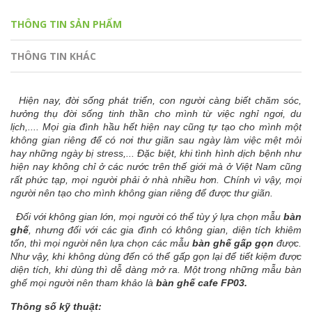
THÔNG TIN SẢN PHẨM
THÔNG TIN KHÁC
Hiện nay, đời sống phát triển, con người càng biết chăm sóc,
hưởng thụ đời sống tinh thần cho mình từ việc nghỉ ngơi, du
lịch,.... Mọi gia đình hầu hết hiện nay cũng tự tạo cho mình một
không gian riêng để có nơi thư giãn sau ngày làm việc mệt mỏi
hay những ngày bị stress,... Đặc biệt, khi tình hình dịch bệnh như
hiện nay không chỉ ở các nước trên thế giới mà ở Việt Nam cũng
rất phức tạp, mọi người phải ở nhà nhiều hơn. Chính vì vậy, mọi
người nên tạo cho mình không gian riêng để được thư giãn.
Đối với không gian lớn, mọi người có thể tùy ý lựa chọn mẫu
bàn
ghế
, nhưng đối với các gia đình có không gian, diện tích khiêm
tốn, thì mọi người nên lựa chọn các mẫu
bàn ghế gấp gọn
được.
Như vậy, khi không dùng đến có thể gấp gọn lại để tiết kiệm được
diện tích, khi dùng thì dễ dàng mở ra. Một trong những mẫu bàn
ghế mọi người nên tham khảo là
bàn ghế cafe FP03.
Thông số kỹ thuật: