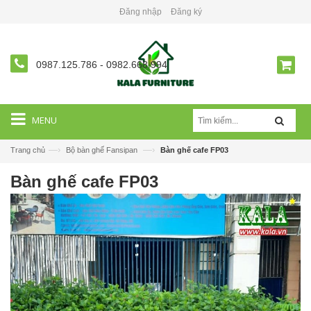
Đăng nhập
Đăng ký
0987.125.786
-
0982.668.994
MENU
—›
—›
Trang chủ
Bộ bàn ghế Fansipan
Bàn ghế cafe FP03
Bàn ghế cafe FP03