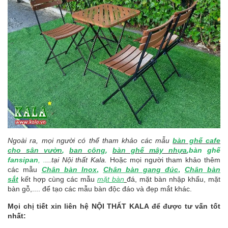
Ngoài ra, mọi người có thể tham khảo các mẫu
bàn ghế cafe
cho sân vườn
,
ban công
,
bàn ghế mây nhựa
,
bàn ghế
fansipan
, .
...tại Nội thất Kala.
Hoặc mọi người tham khảo thêm
các mẫu
Chân bàn Inox
,
Chân bàn gang đúc
,
Chân bàn
sắt
kết hợp cùng các mẫu
mặt bàn
đá, mặt bàn nhập khẩu, mặt
bàn gỗ,.... để tạo các mẫu bàn độc đáo và đẹp mắt khác.
Mọi chị tiết xin liên hệ NỘI THẤT KALA để được tư vấn tốt
nhất: