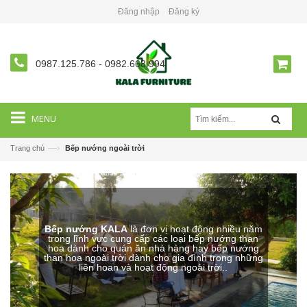
Đăng nhập
Đăng ký
0987.125.786
-
0982.668.994
MENU
—›
Trang chủ
Bếp nướng ngoài trời
Bếp nướng KALA
là đơn vị hoạt động nhiều năm
trong lĩnh vực cung cấp các loại bếp nướng than
hoa dành cho quán ăn nhà hàng hay bếp nướng
than hoa ngoài trời dành cho gia đình trong những
liên hoan và hoạt động ngoài trời..