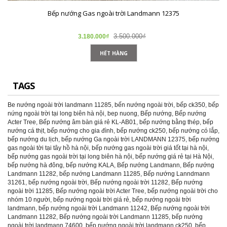
Bếp nướng Gas ngoài trời Landmann 12375
3.500.000₫
3.180.000₫
HẾT HÀNG
TAGS
Be nướng ngoài trời landmann 11285
,
bến nướng ngoài trời
,
bếp ck350
,
bếp
nứng ngoài trời tại long biên hà nội
,
bep nuong
,
Bếp nướng
,
Bếp nướng
Acter Tree
,
Bếp nướng âm bàn giá rẻ KL-AB01
,
bếp nướng bằng thép
,
bếp
nướng cá thịt
,
bếp nướng cho gia đình
,
bếp nướng ck250
,
bếp nướng có lắp
,
bếp nướng du lịch
,
bếp nướng Ga ngoài trời LANDMANN 12375
,
bếp nướng
gas ngoài tời tại tây hồ hà nội
,
bếp nướng gas ngoài trời giá tốt tại hà nội
,
bếp nướng gas ngoài trời tại long biên hà nội
,
bếp nướng giá rẻ tại Hà Nội
,
bếp nướng hà đông
,
bếp nướng KALA
,
Bếp nướng Landmann
,
Bếp nướng
Landmann 11282
,
bếp nướng Landmann 11285
,
Bếp nướng Lanndmann
31261
,
bếp nướng ngoài trời
,
Bếp nướng ngoài trời 11282
,
Bếp nướng
ngoài trời 11285
,
Bếp nướng ngoài trời Acter Tree
,
bếp nướng ngoài trời cho
nhóm 10 người
,
bếp nướng ngoài trời giá rẻ
,
bếp nướng ngoài trời
landmann
,
bếp nướng ngoài trời Landmann 11242
,
Bếp nướng ngoài trời
Landmann 11282
,
Bếp nướng ngoài trời Landmann 11285
,
bếp nướng
ngoài trời landmann 74600
,
bếp nướng ngoài trời landmann ck250
,
bếp