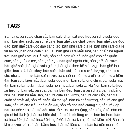
CHO VÀO GIỎ HÀNG
TAGS
Bàn cafe
,
bàn cafe chân sắt
,
bàn cafe chân sắt siêu hot
,
bàn cho sofa kiểu
mới
,
bàn đọc sách
,
bàn ghế cafe
,
bàn ghế cafe chất lượng
,
bàn ghế cafe độc
đáo
,
bàn ghế cafe độc đáo sáng tạo
,
bàn ghế cafe giá rẻ
,
bàn ghế cafe giá rẻ
tại hà nội
,
bàn ghế cafe hiện đại
,
bàn ghế cafe kiểu mới
,
bàn ghế cafe ngoài
trời
,
bàn ghế cafe tại Hà Nội
,
bàn ghế cafe vỉa hè
,
bàn ghế cho các quán
cafe
,
bàn ghế coffee
,
bàn ghế đẹp
,
bàn ghế ngoài trời
,
bàn ghế sân vườn
,
bàn ghế sofa
,
bàn ghế sofa giá rẻ
,
bàn ghế theo bộ siêu đẹp
,
bàn ghế thư
giãn
,
bàn sofa bán chạy
,
bàn sofa chân sắt
,
bàn sofa chất lượng
,
bàn sofa
cho nhà chung cư
,
bàn sofa được ưa chuộng
,
bàn sofa giá rẻ
,
bàn sofa hiện
đại
,
bàn sofa kiểu mẫu
,
bàn sofa kiểu mới
,
bàn sofa lông chim
,
bàn sofa mặt
đá
,
bàn sofa mặt kính
,
bàn sofa nên mua
,
bàn sofa tại Hà Nội
,
bàn sofa theo
xu hướng
,
bàn tab
,
bàn trà
,
bàn trà bền đẹp
,
bàn trà bán chạy
,
bàn trà bằng
kim loại
,
bàn trà bền đẹp
,
bàn trà cafe sân vườn
,
bàn trà cao cấp
,
bàn trà
chân sắt mặt đá
,
bàn trà chân sắt mặt gỗ
,
bàn trà chất lượng
,
bàn trà cho ghế
sofa
,
bàn trà cho kiểu nhà hiện đại
,
bàn trà cho nhà chung cư
,
bàn trà đẹp
,
bàn trà độc đáo
,
bàn trà đôi
,
bàn trà được ưa chuộng
,
bàn trà giá rẻ
,
bàn trà
giá rẻ tại Hà Nội
,
bàn trà hiện đại
,
bàn trà hình lồng chim
,
bàn trà inox
,
bàn
trà inox 304
,
bàn trà inox 304 mạ PVC
,
bàn trà kala
,
bàn trà kiểu mới
,
Bàn trà
kim cương
,
bàn trà làm bằng inox
,
bàn trà lồng chim
,
bàn trà nên mua
,
bàn