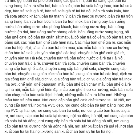
trà nhỏ gọn
,
bàn trà phổ biến trong các gia đình
,
bàn trà sáng tạo
,
bàn trà
sang trọng
,
bàn trà siêu hot
,
bàn trà sofa
,
bàn trà sofa bằng inox
,
bàn trà sofa
đẹp
,
bàn trà sofa giá rẻ
,
bàn trà sofa giá rẻ tại hà nội
,
bàn trà sofa kala
,
bàn
trà sofa phòng khách
,
bàn trà thanh lý
,
bàn trà theo xu hướng
,
bàn trà trà tròn
sang trọng
,
bàn trà tròn 50cm
,
bàn trà tròn inox
,
bàn trưng bày
,
bàn uống
nước
,
bàn uống nước cho phòng khách
,
bàn uống nươc đẹp
,
bàn uống
nước hiện đại
,
bàn uống nước phong cách
,
bàn uống nước sang trọng
,
bộ
bàn ghế cafe
,
bộ bàn trà chân sắt mặt đá
,
bộ bàn trà có đệm
,
bộ bàn trà sofa
bằng sắt
,
các mẫu bàn ghế cafe hiện nay
,
Các mẫu bàn ghế giá rẻ
,
các mẫu
bàn trà hiện đại
,
các mẫu bàn trà nên mua
,
các mẫu bàn trà theo xu hướng
,
chân bàn trà sofa
,
chuyên bàn ghế các loại
,
chuyên bàn ghế cafe giá rẻ
,
chuyên bàn tại Hà Nội
,
chuyên bàn trà bàn uống nước giá rẻ tại Hà Nội
,
chuyên bàn trà giá rẻ
,
chuyên bàn trà sofa
,
chuyên cung bàn trà
,
chuyên
cung cấp bàn ghế cafe
,
chuyên cung cấp bàn ghế sofa
,
chuyên cung cấp
bàn trà
,
chuyên cung cấp các mẫu bàn trà
,
cung cấp bàn trà các loại
,
dịch vụ
gia công bàn ghế sắt
,
dịch vụ gia công bàn trà
,
dịch vụ gia công bàn trà inox
mạ pvc
,
ghế nón
,
ghế papasan
,
mẫu bàn ghế bán chạy
,
mẫu bàn ghế giá rẻ
tại hà nội
,
mẫu bàn ghế hiện đại
,
mẫu bàn ghế theo xu hướng
,
mẫu bàn sofa
bán chạy
,
mẫu bàn sofa thịnh hành
,
những mẫu bàn trà kiểu mới
,
Những
mẫu bàn trà nên mua
,
Nơi cung cấp bàn ghế cafe chất lượng tại Hà Nội
,
nơi
cung cấp bàn trà inox mạ PVC đẹp
,
nơi cung cấp bàn trà làm bằng inox 304
mạ PVC tại hà nội
,
nơi cung cấp bàn trà sofa
,
nơi cung cấp bàn trà sofa giá
rẻ
,
nơi cung cấp bàn trà sofa tại dương nội hà đông hà nội
,
nơi cung cấp bàn
trà sofa tại hà đông
,
nơi cung cấp bàn trà sofa tại hà đông hà nội
,
nơi cung
cấp bàn trà tại dương nội hà đông hà nội
,
nơi sản xuất bàn trà giá rẻ
,
nơi sản
xuất bàn trà tại hà nội
,
xưởng sản xuất chân bàn uy tín tại hà nội
,