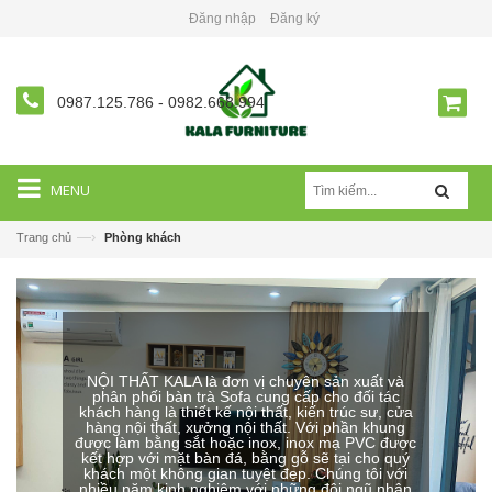
Đăng nhập
Đăng ký
0987.125.786
-
0982.668.994
MENU
—›
Trang chủ
Phòng khách
NỘI THẤT KALA là đơn vị chuyên sản xuất và
phân phối bàn trà Sofa cung cấp cho đối tác
khách hàng là thiết kế nội thất, kiến trúc sư, cửa
hàng nội thất, xưởng nội thất. Với phần khung
được làm bằng sắt hoặc inox, inox mạ PVC được
kết hợp với mặt bàn đá, bằng gỗ sẽ tại cho quý
khách một không gian tuyệt đẹp. Chúng tôi với
nhiều năm kinh nghiệm với những đội ngũ nhân