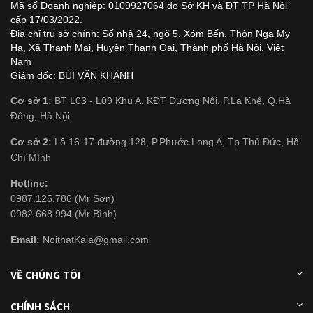
Mã số Doanh nghiệp: 0109927064 do Sở KH và ĐT TP Hà Nội
cấp 17/03/2022.
Địa chỉ trụ sở chính: Số nhà 24, ngõ 5, Xóm Bến, Thôn Nga My
Hạ, Xã Thanh Mai, Huyện Thanh Oai, Thành phố Hà Nội, Việt
Nam
Giám đốc: BÙI VĂN KHÁNH
Cơ sở 1:
BT L03 - L09 Khu A, KĐT Dương Nội, P.La Khê, Q.Hà
Đông, Hà Nội
Cơ sở 2:
Lô 16-17 đường 128, P.Phước Long A, Tp.Thủ Đức, Hồ
Chí MInh
Hotline:
0987.125.786 (Mr Sơn)
0982.668.994 (Mr Bình)
Email:
NoithatKala@gmail.com
VỀ CHÚNG TÔI
CHÍNH SÁCH