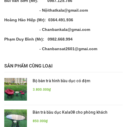
Bùi văn Sơn (Mr): 0987.125.786
- Nộithatkala@gmail.com
Hoàng Hào Hiệp (Mr): 0364.491.936
- Chanbankala@gmai.com
Phạm Duy Bình (Mr): 0982.668.994
- Chanbansat2601@gmai.com
SẢN PHẨM CÙNG LOẠI
Bộ bàn trà hình bầu dục có đệm
3.800.000₫
Bàn trà bầu dục Kala08 cho phòng khách
850.000₫