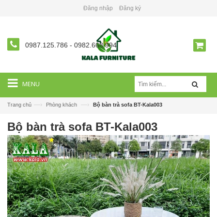
Đăng nhập
Đăng ký
0987.125.786
-
0982.668.994
MENU
—›
—›
Trang chủ
Phòng khách
Bộ bàn trà sofa BT-Kala003
Bộ bàn trà sofa BT-Kala003