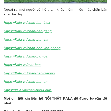
Ngoài ra, mọi người có thể tham khảo thêm nhiều mẫu chân bàn
khác tại đây.
Https://Kala.vn/chan-ban-inox
Https://Kala.vn/chan-ban-gang
Https://Kala.vn/chan-ban-sat
Https://Kala.vn/chan-ban-van-phong
Https://Kala.vn/chan-ban-bar
Https://Kala.vn/mat-ban
Https://Kala.vn/chan-ban-Hairpin
Https://Kala.vn/chan-ban-an
Https://kala.vn/chan-ban-Louis
Mọi chị tiết xin liên hệ NỘI THẤT KALA để được tư vấn tốt
nhất: