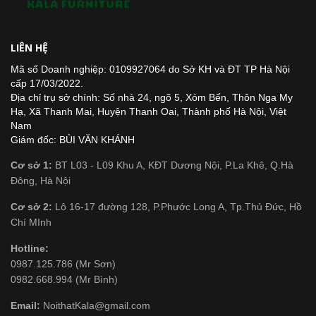
LIÊN HỆ
Mã số Doanh nghiệp: 0109927064 do Sở KH và ĐT TP Hà Nội
cấp 17/03/2022.
Địa chỉ trụ sở chính: Số nhà 24, ngõ 5, Xóm Bến, Thôn Nga My
Hạ, Xã Thanh Mai, Huyện Thanh Oai, Thành phố Hà Nội, Việt
Nam
Giám đốc: BÙI VĂN KHÁNH
Cơ sở 1:
BT L03 - L09 Khu A, KĐT Dương Nội, P.La Khê, Q.Hà
Đông, Hà Nội
Cơ sở 2:
Lô 16-17 đường 128, P.Phước Long A, Tp.Thủ Đức, Hồ
Chí MInh
Hotline:
0987.125.786 (Mr Sơn)
0982.668.994 (Mr Bình)
Email:
NoithatKala@gmail.com