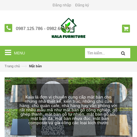
Đăng nhập
Đăng ký
0987.125.786
-
0982.668.994
MENU
—›
Trang chủ
Mặt bàn
Kala là đơn vị chuyên cung cấp mặt bàn cho
nhưng nhà thiết kế, kiến trúc, những chủ cửa
hàng, chủ quán cafe, nhà hàng hay văn phòng với
rất nhều mẫu mã như mặt bàn gỗ công nghiệp, gỗ
ghép thanh, mặt bàn gỗ tự nhiên, mặt bàn gỗ sồi,
, mặt bàn đá, mặt bàn nhựa đúc, mặt bàn
composte và gia công các loại kích thước