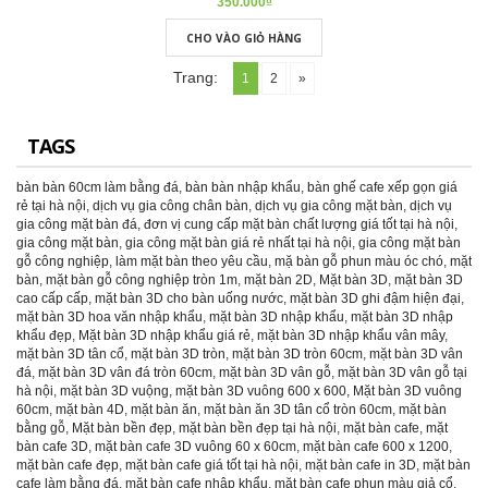
350.000₫
CHO VÀO GIỎ HÀNG
Trang:
1
2
»
TAGS
bàn bàn 60cm làm bằng đá
,
bàn bàn nhập khẩu
,
bàn ghế cafe xếp gọn giá
rẻ tại hà nội
,
dịch vụ gia công chân bàn
,
dịch vụ gia công mặt bàn
,
dịch vụ
gia công mặt bàn đá
,
đơn vị cung cấp mặt bàn chất lượng giá tốt tại hà nội
,
gia công mặt bàn
,
gia công mặt bàn giá rẻ nhất tại hà nội
,
gia công mặt bàn
gỗ công nghiệp
,
làm mặt bàn theo yêu cầu
,
mặ bàn gỗ phun màu óc chó
,
mặt
bàn
,
mặt bàn gỗ công nghiệp tròn 1m
,
mặt bàn 2D
,
Mặt bàn 3D
,
mặt bàn 3D
cao cấp cấp
,
mặt bàn 3D cho bàn uống nước
,
mặt bàn 3D ghi đậm hiện đại
,
mặt bàn 3D hoa văn nhập khẩu
,
mặt bàn 3D nhập khẩu
,
mặt bàn 3D nhập
khẩu đẹp
,
Mặt bàn 3D nhập khẩu giá rẻ
,
mặt bàn 3D nhập khẩu vân mây
,
mặt bàn 3D tân cổ
,
mặt bàn 3D tròn
,
mặt bàn 3D tròn 60cm
,
mặt bàn 3D vân
đá
,
mặt bàn 3D vân đá tròn 60cm
,
mặt bàn 3D vân gỗ
,
mặt bàn 3D vân gỗ tại
hà nội
,
mặt bàn 3D vuộng
,
mặt bàn 3D vuông 600 x 600
,
Mặt bàn 3D vuông
60cm
,
mặt bàn 4D
,
mặt bàn ăn
,
mặt bàn ăn 3D tân cổ tròn 60cm
,
mặt bàn
bằng gỗ
,
Mặt bàn bền đẹp
,
mặt bàn bền đẹp tại hà nội
,
mặt bàn cafe
,
mặt
bàn cafe 3D
,
mặt bàn cafe 3D vuông 60 x 60cm
,
mặt bàn cafe 600 x 1200
,
mặt bàn cafe đẹp
,
mặt bàn cafe giá tốt tại hà nội
,
mặt bàn cafe in 3D
,
mặt bàn
cafe làm bằng đá
,
mặt bàn cafe nhập khẩu
,
mặt bàn cafe phun màu giả cổ
,