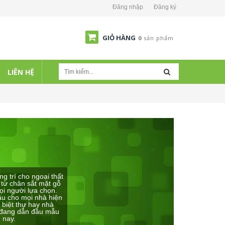
Đăng nhập
Đăng ký
GIỎ HÀNG
0
sản phẩm
LIÊN HỆ
 trí cho ngoại thất
từ chân sắt mặt gỗ
ọi người lựa chọn.
ầu cho mọi nhà hiện
biệt thự hay nhà
ế đang dẫn đầu mẫu
 nay.