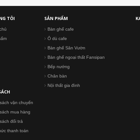
NG TÔI
SẢN PHẨM
K
chủ
Bàn ghế cafe
hẩm
Ô dù cafe
Bàn ghế Sân Vườn
Bàn ghế ngoại thất Fansipan
Bếp nướng
Chân bàn
Nội thất gia đình
SÁCH
sách vận chuyển
 sách mua hàng
sách đổi trả
hức thanh toán