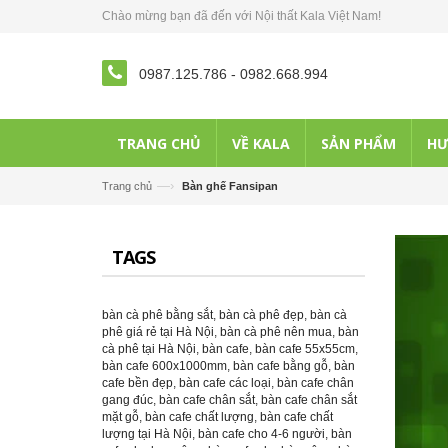
Chào mừng bạn đã đến với Nội thất Kala Việt Nam!
0987.125.786
-
0982.668.994
TRANG CHỦ
VỀ KALA
SẢN PHẨM
HƯ
—›
Trang chủ
Bàn ghế Fansipan
TAGS
bàn cà phê bằng sắt
,
bàn cà phê đẹp
,
bàn cà
phê giá rẻ tại Hà Nội
,
bàn cà phê nên mua
,
bàn
cà phê tại Hà Nội
,
bàn cafe
,
bàn cafe 55x55cm
,
bàn cafe 600x1000mm
,
bàn cafe bằng gỗ
,
bàn
cafe bền đẹp
,
bàn cafe các loại
,
bàn cafe chân
gang đúc
,
bàn cafe chân sắt
,
bàn cafe chân sắt
mặt gỗ
,
bàn cafe chất lượng
,
bàn cafe chất
lượng tại Hà Nội
,
bàn cafe cho 4-6 người
,
bàn