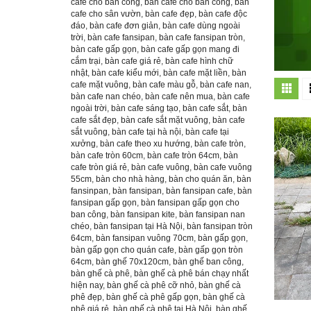
cafe cho ban công
,
bàn cafe cho bàn công
,
bàn
cafe cho sân vườn
,
bàn cafe đẹp
,
bàn cafe độc
đáo
,
bàn cafe đơn giản
,
bàn cafe dùng ngoài
trời
,
bàn cafe fansipan
,
bàn cafe fansipan tròn
,
bàn cafe gấp gọn
,
bàn cafe gấp gọn mang đi
cắm trại
,
bàn cafe giá rẻ
,
bàn cafe hình chữ
nhật
,
bàn cafe kiểu mới
,
bàn cafe mặt liền
,
bàn
cafe mặt vuông
,
bàn cafe màu gỗ
,
bàn cafe nan
,
bàn cafe nan chéo
,
bàn cafe nên mua
,
bàn cafe
ngoài trời
,
bàn cafe sáng tạo
,
bàn cafe sắt
,
bàn
cafe sắt đẹp
,
bàn cafe sắt mặt vuông
,
bàn cafe
sắt vuông
,
bàn cafe tại hà nội
,
bàn cafe tại
xưởng
,
bàn cafe theo xu hướng
,
bàn cafe tròn
,
bàn cafe tròn 60cm
,
bàn cafe tròn 64cm
,
bàn
cafe tròn giá rẻ
,
bàn cafe vuông
,
bàn cafe vuông
55cm
,
bàn cho nhà hàng
,
bàn cho quán ăn
,
bàn
fansinpan
,
bàn fansipan
,
bàn fansipan cafe
,
bàn
fansipan gấp gọn
,
bàn fansipan gấp gọn cho
ban công
,
bàn fansipan kite
,
bàn fansipan nan
chéo
,
bàn fansipan tại Hà Nội
,
bàn fansipan tròn
64cm
,
bàn fansipan vuông 70cm
,
bàn gấp gọn
,
bàn gấp gọn cho quán cafe
,
bàn gấp gọn tròn
64cm
,
bàn ghế 70x120cm
,
bàn ghế ban công
,
bàn ghế cà phê
,
bàn ghế cà phê bán chạy nhất
hiện nay
,
bàn ghế cà phê cỡ nhỏ
,
bàn ghế cà
phê đẹp
,
bàn ghế cà phê gấp gọn
,
bàn ghế cà
phê giá rẻ
,
bàn ghế cà phê tại Hà Nội
,
bàn ghế