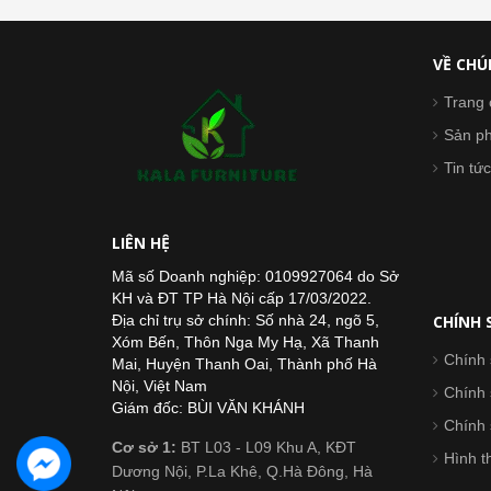
VỀ CHÚ
Trang 
Sản p
Tin tức
LIÊN HỆ
Mã số Doanh nghiệp: 0109927064 do Sở
KH và ĐT TP Hà Nội cấp 17/03/2022.
Địa chỉ trụ sở chính: Số nhà 24, ngõ 5,
CHÍNH 
Xóm Bến, Thôn Nga My Hạ, Xã Thanh
Chính 
Mai, Huyện Thanh Oai, Thành phố Hà
Nội, Việt Nam
Chính
Giám đốc: BÙI VĂN KHÁNH
Chính 
Cơ sở 1:
BT L03 - L09 Khu A, KĐT
Hình t
Dương Nội, P.La Khê, Q.Hà Đông, Hà