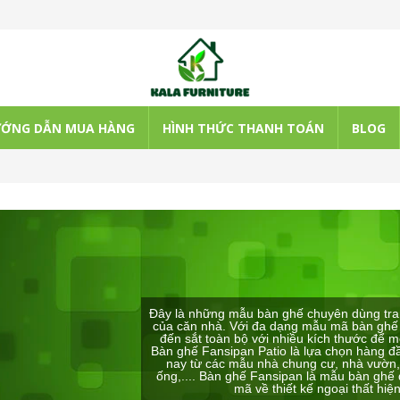
ỚNG DẪN MUA HÀNG
HÌNH THỨC THANH TOÁN
BLOG
Đây là những mẫu bàn ghế chuyên dùng trang
của căn nhà. Với đa dạng mẫu mã bàn ghế 
đến sắt toàn bộ với nhiều kích thước để m
Bàn ghế Fansipan Patio là lựa chọn hàng đ
nay từ các mẫu nhà chung cư, nhà vườn, 
ống,.... Bàn ghế Fansipan là mẫu bàn gh
mã về thiết kế ngoại thất hiện