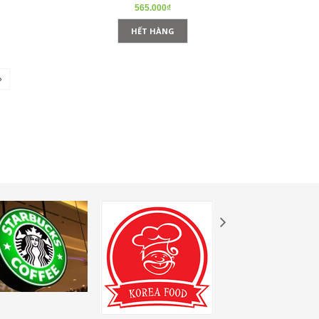
565.000₫
HẾT HÀNG
»