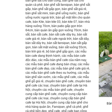
bàn ghế sắt cho ban công
,
bàn ghế sắt cho
quán cà phê
,
bàn ghế sắt fansipan
,
bàn ghế sắt
gấp
,
bàn ghế sắt gấp gọn
,
bàn ghế sắt giá rẻ
,
bàn ghế sắt mini
,
bàn ghế uống nước
,
bàn ghế
uống nước ngoài trời
,
bàn gỗ mặt liền cho quán
cafe
,
bàn Kite
,
bàn kite 03
,
bàn kite 07
,
bàn nhà
hàng vuông 70cm
,
bàn patio gấp gọn tròn
64cm
,
bàn quán ăn gấp gọn vuông 70cm
,
bàn
sắt
,
bàn sắt cafe
,
bàn sắt cafe dây trụ
,
bàn sắt
cafe giá rẻ
,
bàn sắt cafe ngoài trời
,
bàn sắt dây
,
bàn sắt dây trụ
,
bàn sắt fansipan
,
bàn sắt gấp
gọn
,
bàn sắt mặt vuông
,
bàn sắt vuông 55cm
,
bàn trời giá rẻ
,
bộ bàn ghế gấp gọn
,
các mẫu
bàn cafe đang thịnh hành
,
các mẫu bàn cafe
độc đáo
,
các mẫu bàn ghế cafe của năm nay
,
các mẫu bàn ghế cafe đang bán chạy
,
các mẫu
bàn ghế cafe đẹp
,
các mẫu bàn ghế cafe giá rẻ
,
các mẫu bàn ghế cafe theo xu hướng
,
các mẫu
bàn ghế sân vườn
,
các mẫu ghế cafe
,
các mẫu
ghế gỗ giá rẻ
,
chuyên bàn ghế cafe
,
chuyên bàn
ghế cafe các loại
,
chuyên bàn ghế cafe tại Hà
Nội
,
chuyên các mẫu bàn ghế cafe
,
chuyên
cung cấp bàn ghế cafe
,
chuyên cung cấp bàn
ghế cafe các loại
,
chuyên cung cấp bàn ghế
cafe tại Hà Nội
,
chuyên cung cấp bàn ghế cho
Bàn
nhà hàng quán ăn
,
Fansipan
,
ghế cà phê
,
ghế
cà phê bền đẹp
,
ghế cafe
,
ghế cafe ban công
,