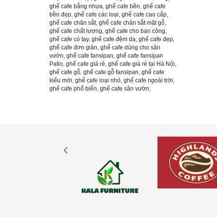
ghế cafe bằng nhựa
,
ghế cafe bền
,
ghế cafe
bền đẹp
,
ghế cafe các loại
,
ghế cafe cao cấp
,
ghế cafe chân sắt
,
ghế cafe chân sắt mặt gỗ
,
ghế cafe chất lượng
,
ghế cafe cho ban công
,
ghế cafe có tay
,
ghế cafe đệm da
,
ghế cafe đẹp
,
ghế cafe đơn giản
,
ghế cafe dùng cho sân
vườn
,
ghế cafe fansipan
,
ghế cafe fansipan
Patio
,
ghế cafe giá rẻ
,
ghế cafe giá rẻ tại Hà Nội
,
ghế cafe gỗ
,
ghế cafe gỗ fansipan
,
ghế cafe
kiểu mới
,
ghế cafe loại nhỏ
,
ghế cafe ngoài trời
,
ghế cafe phổ biến
,
ghế cafe sân vườn
,