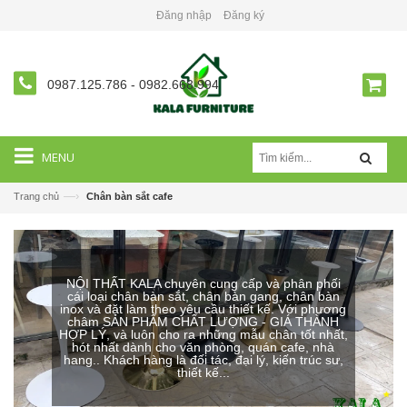
Đăng nhập
Đăng ký
0987.125.786
-
0982.668.994
MENU
—›
Trang chủ
Chân bàn sắt cafe
NỘI THẤT KALA chuyên cung cấp và phân phối
cái loại chân bàn sắt, chân bàn gang, chân bàn
inox và đặt làm theo yêu cầu thiết kế. Với phương
châm SẢN PHẨM CHẤT LƯỢNG - GIÁ THÀNH
HỢP LÝ, và luôn cho ra những mẫu chân tốt nhất,
hót nhất dành cho văn phòng, quán cafe, nhà
hang.. Khách hàng là đối tác, đại lý, kiến trúc sư,
thiết kế...