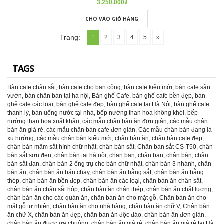
3.250.000₫
CHO VÀO GIỎ HÀNG
Trang:
1
2
3
4
5
»
TAGS
Bàn cafe chân sắt
,
bàn cafe cho ban công
,
bàn cafe kiểu mới
,
bàn cafe sân
vườn
,
bán chân bàn tại hà nội
,
Bàn ghế Cafe
,
bàn ghế cafe bền đẹp
,
bàn
ghế cafe các loại
,
bàn ghế cafe đẹp
,
bàn ghế cafe tại Hà Nội
,
bàn ghế cafe
thanh lý
,
bàn uống nước tại nhà
,
bếp nướng than hoa không khói
,
bếp
nướng than hoa xuất khẩu
,
các mẫu chân bàn ăn đơn giản
,
các mẫu chân
bàn ăn giá rẻ
,
các mẫu chân bàn cafe đơn giản
,
Các mẫu chân bàn đang là
xu hướng
,
các mẫu chân bàn kiểu mới
,
chân bàn ăn
,
chân bàn cafe đẹp
,
chân bàn mâm sắt hình chữ nhật
,
chân bàn sắt
,
Chân bàn sắt CS-T50
,
chân
bàn sắt sơn đen
,
chân bàn tại hà nội
,
chan ban
,
chân ban
,
chân bàn
,
chân
bàn sắt đan
,
chân bàn 2 ống trụ cho bàn chữ nhật
,
chân bàn 3 nhánh
,
chân
bàn ăn
,
chân bàn ăn bán chạy
,
chân bàn ăn bằng sắt
,
chân bàn ăn bằng
thép
,
chân bàn ăn bền đẹp
,
chân bàn ăn các loại
,
chân bàn ăn chân sắt
,
chân bàn ăn chân sắt hộp
,
chân bàn ăn chân thép
,
chân bàn ăn chất lượng
,
chân bàn ăn cho các quán ăn
,
chân bàn ăn cho mặt gỗ
,
Chân bàn ăn cho
mặt gỗ tự nhiên
,
chân bàn ăn cho nhà hàng
,
chân bàn ăn chữ V
,
Chân bàn
ăn chữ X
,
chân bàn ăn đẹp
,
chân bàn ăn độc đáo
,
chân bàn ăn đơn giản
,
chân bàn ăn được ưa chuộng
,
chân bàn ăn giá rẻ
,
chân bàn ăn giá rẻ tại Hà