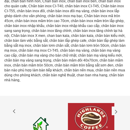
đại
,
chân bàn hình nón
,
Chân bàn inox
,
chân bàn inox ben
,
chân bàn inox
cho quán cafe
,
Chân bàn inox CI-T40
,
chân bàn inox CI-T45
,
Chân bàn inox
CI-T55
,
chân bàn inox đôi
,
chân bàn inox đôi mạ vàng
,
chân bàn inox lắp
ghép dành cho văn phòng
,
chân bàn inox mạ bạc
,
Chân bàn inox mâ tròn
45cm
,
chân bàn inox mâm tròn cao 70cm
,
chân bàn inox mâm tròn lắp ghép
,
chân bàn inox nhập khẩu
,
chân bàn inox nhập khẩu cao cấp
,
chân bàn inox
sang sang trọng
,
chân bàn inox tăng chỉnh
,
chân bàn inox tăng chỉnh tại hà
nội
,
Chân bàn inox X men
,
chan ban kala
,
chân bàn kala
,
chân bàn kiểu mới
,
chân bàn làm việc bằng sắt
,
chân bàn lắp ghép cafe
,
chân bàn lắp ghép làm
bằng sắt mạ inox
,
chân bàn lơm chân sắt
,
chân bàn lơm tròn 50cm
,
chân bàn
mạ inox
,
chân bàn mạ inox CI-T45
,
chân bàn mạ vàng
,
chân bàn mạ vàng
cao cấp
,
chân bàn mạ vàng cho bàn chữ nhật
,
chân bàn mạ vàng kiểu mới
,
chân bàn mạ vàng sang trọng
,
chân bàn mâm đôi 40x70cm
,
chân bàn mâm
inox
,
chân bàn mâm tròn 50cm
,
chân bàn mâm tròn bằng sắt sơn đen
,
chân
bàn nào phù hợp làm bàn tiếp khách
,
chân bàn nên mua
,
chân bàn nên mua
dùng cho phòng khách
,
chân bàn nghệ thuật
,
chan ban nha hang
,
chân bàn
nhà hàng
,