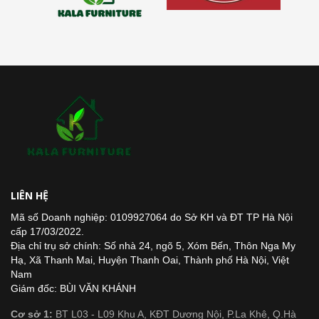
LIÊN HỆ
Mã số Doanh nghiệp: 0109927064 do Sở KH và ĐT TP Hà Nội
cấp 17/03/2022.
Địa chỉ trụ sở chính: Số nhà 24, ngõ 5, Xóm Bến, Thôn Nga My
Hạ, Xã Thanh Mai, Huyện Thanh Oai, Thành phố Hà Nội, Việt
Nam
Giám đốc: BÙI VĂN KHÁNH
Cơ sở 1:
BT L03 - L09 Khu A, KĐT Dương Nội, P.La Khê, Q.Hà