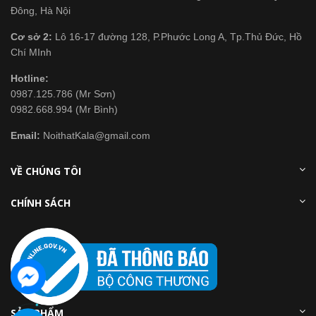
Đông, Hà Nội
Cơ sở 2:
Lô 16-17 đường 128, P.Phước Long A, Tp.Thủ Đức, Hồ
Chí MInh
Hotline:
0987.125.786 (Mr Sơn)
0982.668.994 (Mr Bình)
Email:
NoithatKala@gmail.com
VỀ CHÚNG TÔI
CHÍNH SÁCH
SẢN PHẨM