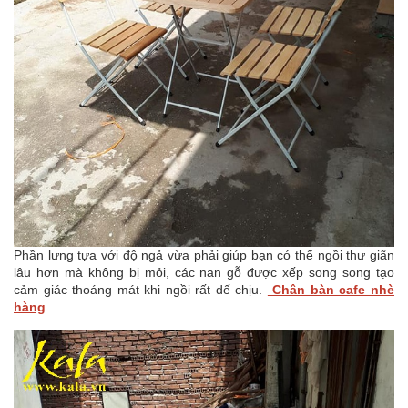
Phần lưng tựa với độ ngả vừa phải giúp bạn có thể ngồi thư giãn
lâu hơn mà không bị mỏi, các nan gỗ được xếp song song tạo
cảm giác thoáng mát khi ngồi rất dế chịu.
Chân bàn cafe nhè
hàng