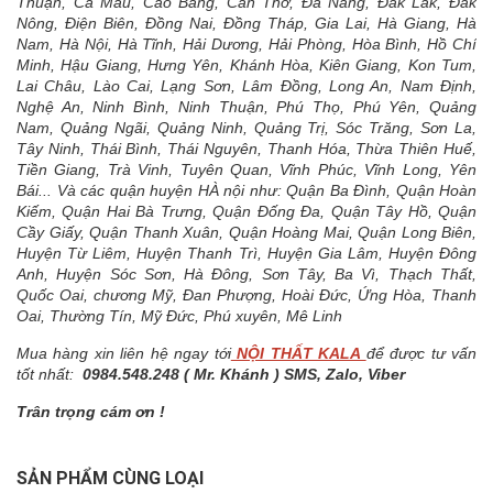
Thuận, Cà Mau, Cao Bằng, Cần Thơ, Đà Nẵng, Đắk Lak, Đắk
Nông, Điện Biên, Đồng Nai, Đồng Tháp, Gia Lai, Hà Giang, Hà
Nam, Hà Nội, Hà Tĩnh, Hải Dương, Hải Phòng, Hòa Bình, Hồ Chí
Minh, Hậu Giang, Hưng Yên, Khánh Hòa, Kiên Giang, Kon Tum,
Lai Châu, Lào Cai, Lạng Sơn, Lâm Đồng, Long An, Nam Định,
Nghệ An, Ninh Bình, Ninh Thuận, Phú Thọ, Phú Yên, Quảng
Nam, Quảng Ngãi, Quảng Ninh, Quảng Trị, Sóc Trăng, Sơn La,
Tây Ninh, Thái Bình, Thái Nguyên, Thanh Hóa, Thừa Thiên Huế,
Tiền Giang, Trà Vinh, Tuyên Quan, Vĩnh Phúc, Vĩnh Long, Yên
Bái... Và các quận huyện HÀ nội như: Quận Ba Đình, Quận Hoàn
Kiếm, Quận Hai Bà Trưng, Quận Đống Đa, Quận Tây Hồ, Quận
Cầy Giấy, Quận Thanh Xuân, Quận Hoàng Mai, Quận Long Biên,
Huyện Từ Liêm, Huyện Thanh Trì, Huyện Gia Lâm, Huyện Đông
Anh, Huyện Sóc Sơn, Hà Đông, Sơn Tây, Ba Vì, Thạch Thất,
Quốc Oai, chương Mỹ, Đan Phượng, Hoài Đức, Ứng Hòa, Thanh
Oai, Thường Tín, Mỹ Đức, Phú xuyên, Mê Linh
Mua hàng xin liên hệ ngay tới
NỘI THẤT KALA
để được tư vấn
tốt nhất:
0984.548.248 ( Mr. Khánh ) SMS, Zalo, Viber
Trân trọng cám ơn !
SẢN PHẨM CÙNG LOẠI