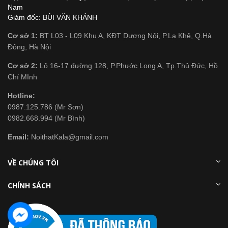
Nam
Giám đốc: BÙI VĂN KHÁNH
Cơ sở 1:
BT L03 - L09 Khu A, KĐT Dương Nội, P.La Khê, Q.Hà
Đông, Hà Nội
Cơ sở 2:
Lô 16-17 đường 128, P.Phước Long A, Tp.Thủ Đức, Hồ
Chí MInh
Hotline:
0987.125.786 (Mr Sơn)
0982.668.994 (Mr Bình)
Email:
NoithatKala@gmail.com
VỀ CHÚNG TÔI
CHÍNH SÁCH