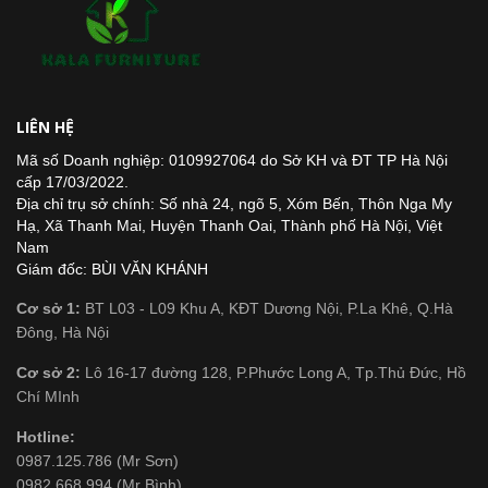
LIÊN HỆ
Mã số Doanh nghiệp: 0109927064 do Sở KH và ĐT TP Hà Nội
cấp 17/03/2022.
Địa chỉ trụ sở chính: Số nhà 24, ngõ 5, Xóm Bến, Thôn Nga My
Hạ, Xã Thanh Mai, Huyện Thanh Oai, Thành phố Hà Nội, Việt
Nam
Giám đốc: BÙI VĂN KHÁNH
Cơ sở 1:
BT L03 - L09 Khu A, KĐT Dương Nội, P.La Khê, Q.Hà
Đông, Hà Nội
Cơ sở 2:
Lô 16-17 đường 128, P.Phước Long A, Tp.Thủ Đức, Hồ
Chí MInh
Hotline:
0987.125.786 (Mr Sơn)
0982.668.994 (Mr Bình)