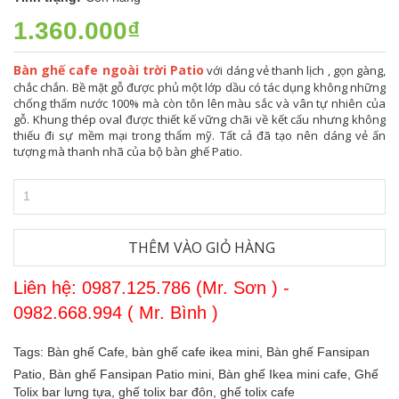
1.360.000₫
Bàn ghế cafe ngoài trời Patio
với dáng vẻ thanh lịch , gọn gàng,
chắc chắn. Bề mặt gỗ được phủ một lớp dầu có tác dụng không những
chống thấm nước 100% mà còn tôn lên màu sắc và vân tự nhiên của
gỗ. Khung thép oval được thiết kế vững chãi về kết cấu nhưng không
thiếu đi sự mềm mại trong thẩm mỹ. Tất cả đã tạo nên dáng vẻ ấn
tượng mà thanh nhã của bộ bàn ghế Patio.
THÊM VÀO GIỎ HÀNG
Liên hệ: 0987.125.786 (Mr. Sơn ) -
0982.668.994 ( Mr. Bình )
Tags:
Bàn ghế Cafe,
bàn ghế cafe ikea mini,
Bàn ghế Fansipan
Patio,
Bàn ghế Fansipan Patio mini,
Bàn ghế Ikea mini cafe,
Ghế
Tolix bar lưng tựa,
ghế tolix bar đôn,
ghế tolix cafe