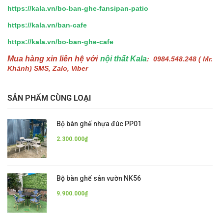
https://kala.vn/bo-ban-ghe-fansipan-patio
https://kala.vn/ban-cafe
https://kala.vn/bo-ban-ghe-cafe
Mua hàng xin liên hệ với
nội thất Kala
: 0984.548.248 ( Mr.
Khánh) SMS, Zalo, Viber
SẢN PHẨM CÙNG LOẠI
Bộ bàn ghế nhựa đúc PP01
2.300.000₫
Bộ bàn ghế sân vườn NK56
9.900.000₫