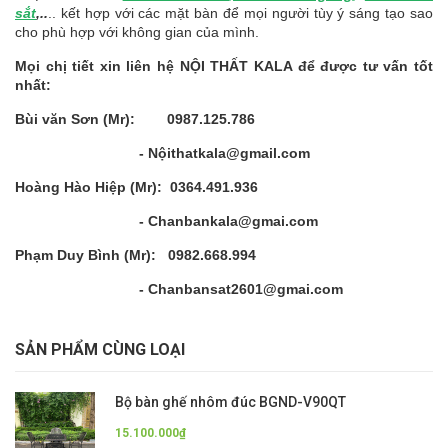
sắt
,..
.. kết hợp với các mặt bàn để mọi người tùy ý sáng tạo sao
cho phù hợp với không gian của mình.
Mọi chị tiết xin liên hệ NỘI THẤT KALA để được tư vấn tốt
nhất:
Bùi văn Sơn (Mr): 0987.125.786
- Nộithatkala@gmail.com
Hoàng Hào Hiệp (Mr): 0364.491.936
- Chanbankala@gmai.com
Phạm Duy Bình (Mr): 0982.668.994
- Chanbansat2601@gmai.com
SẢN PHẨM CÙNG LOẠI
Bộ bàn ghế nhôm đúc BGND-V90QT
15.100.000₫