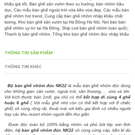
khẩu giá tốt,
Bàn ghế sân vườn theo xu hướng,
bàn nhôm bầu
dục,
Các mẫu bàn ghế ngoài trời vừa bền vừa đẹp,
Các mẫu bàn
ghế nhôm hot trend,
Cung cấp bàn ghế nhôm nhập khẩu chất
lượng,
Kho bàn ghế sân vườn tại Hà Đông Hà Nội,
Nơi bán bàn
ghế nhôm uy tín tại Hà Đông,
Ship cod bàn ghế nhôm toàn quốc,
Thanh lý bàn ghế nhôm,
Tổng kho bàn ghế nhôm đúc nhập khẩu
THÔNG TIN SẢN PHẨM
THÔNG TIN KHÁC
Bộ bàn ghế nhôm đúc NK22
là mẫu bàn ghế nhôm đúc dùng
cho không gian sân vườn, ngoài trời, sân thượng,.... vừa và lớn.
Với kích thước bàn 1m8, gia chủ có thể
kết hợp đi cùng 4 ghế
hoặc 6 ghế
( Với mẫu ghế nhỏ còn có thể kết hợp với 8 chiếc
ghế) vô cùng rộng rãi, thoải mái với kiểu gia đình có nhiều người
hay các khu resort nhóm người đến thư giãn.
Được đúc toàn bộ 100% bằng nhôm và phủ bởi lớp sơn tĩnh
điện, b
ộ bàn ghế nhôm đúc NK22
vô cùng cứng cáp, bền bỉ dù