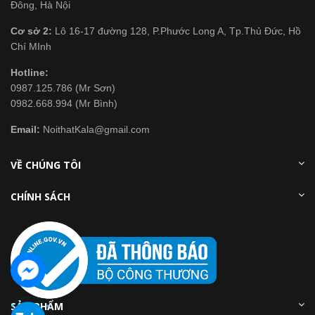
Đông, Hà Nội
Cơ sở 2:
Lô 16-17 đường 128, P.Phước Long A, Tp.Thủ Đức, Hồ
Chí MInh
Hotline:
0987.125.786 (Mr Sơn)
0982.668.994 (Mr Bình)
Email:
NoithatKala@gmail.com
VỀ CHÚNG TÔI
CHÍNH SÁCH
SẢN PHẨM