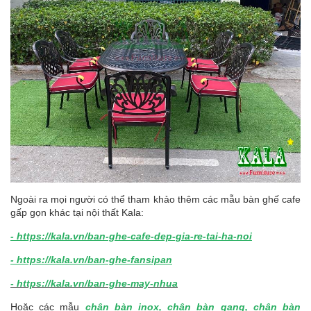
Ngoài ra mọi người có thể tham khảo thêm các mẫu bàn ghế cafe
gấp gọn khác tại nội thất Kala:
- https://kala.vn/ban-ghe-cafe-dep-gia-re-tai-ha-noi
- https://kala.vn/ban-ghe-fansipan
-
https://kala.vn/ban-ghe-may-nhua
Hoặc các mẫu
chân bàn inox
,
chân bàn gang
,
chân bàn