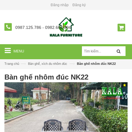
Đăng nhập
Đăng ký
0987.125.786
-
0982.668.994
MENU
—›
—›
Trang chủ
Bàn ghế, xích đu nhôm đúc
Bàn ghế nhôm đúc NK22
Bàn ghế nhôm đúc NK22