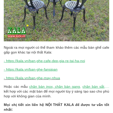
Ngoài ra mọi người có thể tham khảo thêm các mẫu bàn ghế cafe
gấp gọn khác tại nội thất Kala:
- https://kala.vn/ban-ghe-cafe-dep-gia-re-tai-ha-noi
- https://kala.vn/ban-ghe-fansipan
-
https://kala.vn/ban-ghe-may-nhua
Hoặc các mẫu
chân bàn inox
,
chân bàn gang
,
chân bàn sắt
,....
kết hợp với các mặt bàn để mọi người tùy ý sáng tạo sao cho phù
hợp với không gian của mình.
Mọi chị tiết xin liên hệ NỘI THẤT KALA để được tư vấn tốt
nhất: