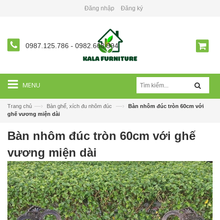
Đăng nhập
Đăng ký
0987.125.786
-
0982.668.994
MENU
—›
—›
Trang chủ
Bàn ghế, xích đu nhôm đúc
Bàn nhôm đúc tròn 60cm với
ghế vương miện dài
Bàn nhôm đúc tròn 60cm với ghế
vương miện dài