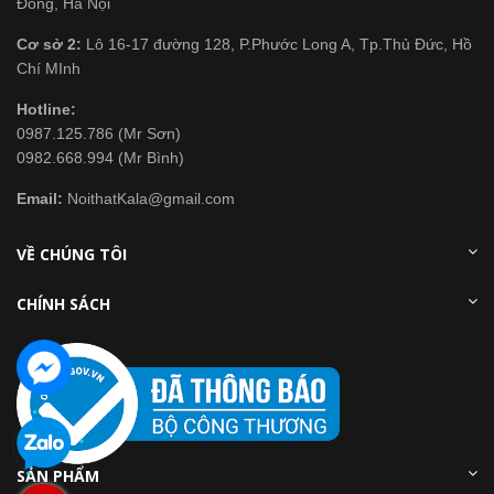
Đông, Hà Nội
Cơ sở 2:
Lô 16-17 đường 128, P.Phước Long A, Tp.Thủ Đức, Hồ
Chí MInh
Hotline:
0987.125.786 (Mr Sơn)
0982.668.994 (Mr Bình)
Email:
NoithatKala@gmail.com
VỀ CHÚNG TÔI
CHÍNH SÁCH
SẢN PHẨM