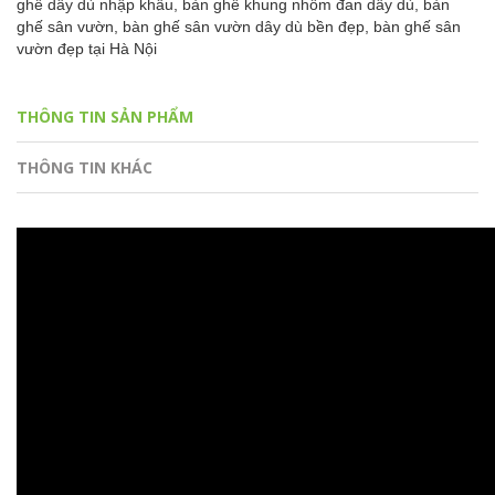
ghế dây dù nhập khẩu,
bàn ghế khung nhôm đan dây dù,
bàn
ghế sân vườn,
bàn ghế sân vườn dây dù bền đẹp,
bàn ghế sân
vườn đẹp tại Hà Nội
THÔNG TIN SẢN PHẨM
THÔNG TIN KHÁC