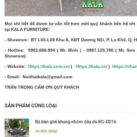
Mọi chi tiết để được tư vấn tốt hơn mời quý khách liên hệ tớ
tại KALA FURNITURE:
- Showrom: BT L03-L09 Khu A, KĐT Dương Nội, P. La Khê, Q. H
- Hotline: 0982.668.994 ( Mr. Bình ) - 0987.125.786 ( Mr. Sơn
Showrom)
- Website:
Https://kala.com.vn/
|
Https://kala.vn/
|
Https://cha
- Email: Noithatkala@gmail.com
TRÂN TRỌNG CÁM ƠN QUÝ KHÁCH
SẢN PHẨM CÙNG LOẠI
Bộ bàn ghế khung nhôm dây dù BG-DD16
24.800.000₫