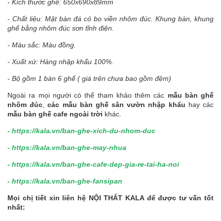
- Kích thước ghế: 650x690x89mm
- Chất liệu: Mặt bàn đá có bo viền nhôm đúc. Khung bàn, khung
ghế bằng nhôm đúc sơn tĩnh điện.
- Màu sắc: Màu đồng.
- Xuất xứ: Hàng nhập khẩu 100%.
- Bộ gồm 1 bàn 6 ghế ( giá trên chưa bao gồm đệm)
Ngoài ra mọi người có thể tham khảo thêm các
mẫu bàn ghế
nhôm đúc
,
các mẫu bàn ghế sân vườn nhập khẩu
hay các
mẫu bàn ghế cafe ngoài trời
khác.
-
https://kala.vn/ban-ghe-xich-du-nhom-duc
-
https://kala.vn/ban-ghe-may-nhua
-
https://kala.vn/ban-ghe-cafe-dep-gia-re-tai-ha-noi
-
https://kala.vn/ban-ghe-fansipan
Mọi chị tiết xin liên hệ NỘI THẤT KALA để được tư vấn tốt
nhất: