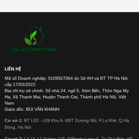
LIÊN HỆ
Mã số Doanh nghiệp: 0109927064 do Sở KH và ĐT TP Hà Nội
cấp 17/03/2022.
Địa chỉ trụ sở chính: Số nhà 24, ngõ 5, Xóm Bến, Thôn Nga My
Hạ, Xã Thanh Mai, Huyện Thanh Oai, Thành phố Hà Nội, Việt
Nam
Giám đốc: BÙI VĂN KHÁNH
Cơ sở 1:
BT L03 - L09 Khu A, KĐT Dương Nội, P.La Khê, Q.Hà
Đông, Hà Nội
Cơ sở 2:
Lô 16-17 đường 128, P.Phước Long A, Tp.Thủ Đức, Hồ