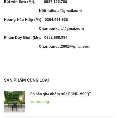
Bùi văn Sơn (Mr): 0987.125.786
- Nộithatkala@gmail.com
Hoàng Hào Hiệp (Mr): 0364.491.936
- Chanbankala@gmai.com
Phạm Duy Bình (Mr): 0982.668.994
- Chanbansat2601@gmai.com
SẢN PHẨM CÙNG LOẠI
Bộ bàn ghế nhôm đúc BGND-V90QT
15.100.000₫