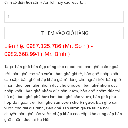
đình có diện tích sân vườn lớn hay các resort,.....
THÊM VÀO GIỎ HÀNG
Liên hệ: 0987.125.786 (Mr. Sơn ) -
0982.668.994 ( Mr. Bình )
Tags:
bàn ghế bền đẹp dùng cho ngoài trời,
bàn ghế cafe ngoài
trời,
bàn ghế cho sân vườn,
bàn ghế giá rẻ,
bàn ghế nhập khẩu
cao cấp,
bàn ghế nhập khẩu giá rẻ dùng cho ngoài trời,
bàn ghế
nhôm đúc,
bàn ghế nhôm đúc cho 6 người,
bàn ghế nhôm đúc
nhập khẩu,
bàn ghế nhôm đúc sân vườn,
bàn ghế nhôm đúc tại
hà nội,
bàn ghế phù hợp làm bàn ghế sân vườn,
bàn ghế phù
hợp để ngoài trời,
bàn ghế sân vườn cho 6 người,
bàn ghế sân
vườn cho đại gia đình,
Bàn ghế sân vườn giá rẻ tại hà nội,
chuyên bàn ghế sân vườn nhập khẩu cao cấp,
kho cung cấp bàn
ghế nhôm đúc tại Hà Nội