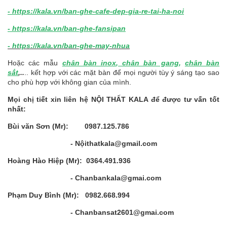
- https://kala.vn/ban-ghe-cafe-dep-gia-re-tai-ha-noi
- https://kala.vn/ban-ghe-fansipan
-
https://kala.vn/ban-ghe-may-nhua
Hoặc các mẫu
chân bàn inox
,
chân bàn gang
,
chân bàn
sắt
,..
.. kết hợp với các mặt bàn để mọi người tùy ý sáng tạo sao
cho phù hợp với không gian của mình.
Mọi chị tiết xin liên hệ NỘI THẤT KALA để được tư vấn tốt
nhất:
Bùi văn Sơn (Mr): 0987.125.786
- Nộithatkala@gmail.com
Hoàng Hào Hiệp (Mr): 0364.491.936
- Chanbankala@gmai.com
Phạm Duy Bình (Mr): 0982.668.994
- Chanbansat2601@gmai.com