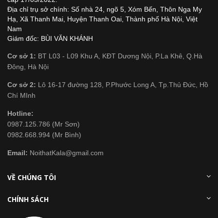
Địa chỉ trụ sở chính: Số nhà 24, ngõ 5, Xóm Bến, Thôn Nga My
Hạ, Xã Thanh Mai, Huyện Thanh Oai, Thành phố Hà Nội, Việt
Nam
Giám đốc: BÙI VĂN KHÁNH
Cơ sở 1:
BT L03 - L09 Khu A, KĐT Dương Nội, P.La Khê, Q.Hà
Đông, Hà Nội
Cơ sở 2:
Lô 16-17 đường 128, P.Phước Long A, Tp.Thủ Đức, Hồ
Chí MInh
Hotline:
0987.125.786 (Mr Sơn)
0982.668.994 (Mr Bình)
Email:
NoithatKala@gmail.com
VỀ CHÚNG TÔI
CHÍNH SÁCH