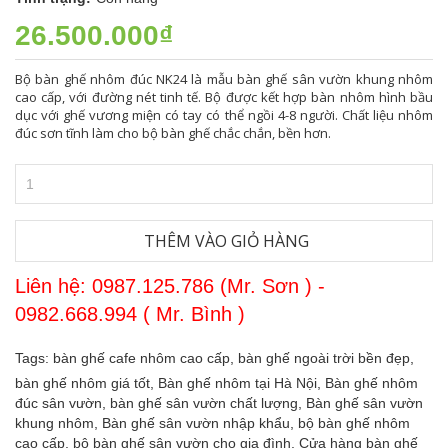
26.500.000₫
Bộ bàn ghế nhôm đúc NK24 là mẫu bàn ghế sân vườn khung nhôm
cao cấp, với đường nét tinh tế. Bộ được kết hợp bàn nhôm hình bầu
dục với ghế vương miện có tay có thể ngồi 4-8 người. Chất liệu nhôm
đúc sơn tĩnh làm cho bộ bàn ghế chắc chắn, bền hơn.
THÊM VÀO GIỎ HÀNG
Liên hệ: 0987.125.786 (Mr. Sơn ) -
0982.668.994 ( Mr. Bình )
Tags:
bàn ghế cafe nhôm cao cấp,
bàn ghế ngoài trời bền đẹp,
bàn ghế nhôm giá tốt,
Bàn ghế nhôm tại Hà Nội,
Bàn ghế nhôm
đúc sân vườn,
bàn ghế sân vườn chất lượng,
Bàn ghế sân vườn
khung nhôm,
Bàn ghế sân vườn nhập khẩu,
bộ bàn ghế nhôm
cao cấp,
bộ bàn ghế sân vườn cho gia đình,
Cửa hàng bàn ghế