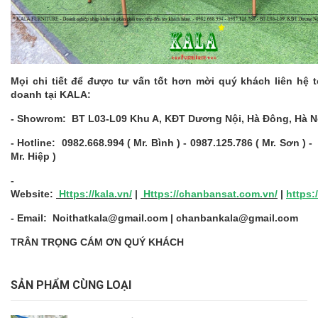
Mọi chi tiết để được tư vấn tốt hơn mời quý khách liên hệ 
doanh tại KALA:
- Showrom: BT L03-L09 Khu A, KĐT Dương Nội, Hà Đông, Hà N
- Hotline: 0982.668.994 ( Mr. Bình ) - 0987.125.786 ( Mr. Sơn ) -
Mr. Hiệp )
-
Website:
Https://kala.vn/
|
Https://chanbansat.com.vn
/
|
https:
- Email: Noithatkala@gmail.com | chanbankala@gmail.com
TRÂN TRỌNG CÁM ƠN QUÝ KHÁCH
SẢN PHẨM CÙNG LOẠI