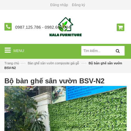
Đăng nhập
Đăng ký
0987.125.786
-
0982.668.994
MENU
—›
—›
Trang chủ
Bàn ghế sân vườn composite giả gỗ
Bộ bàn ghế sân vườn
BSV-N2
Bộ bàn ghế sân vườn BSV-N2