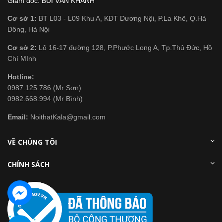
Giám đốc: BÙI VĂN KHÁNH
Cơ sở 1:
BT L03 - L09 Khu A, KĐT Dương Nội, P.La Khê, Q.Hà
Đông, Hà Nội
Cơ sở 2:
Lô 16-17 đường 128, P.Phước Long A, Tp.Thủ Đức, Hồ
Chí MInh
Hotline:
0987.125.786 (Mr Sơn)
0982.668.994 (Mr Bình)
Email:
NoithatKala@gmail.com
VỀ CHÚNG TÔI
CHÍNH SÁCH