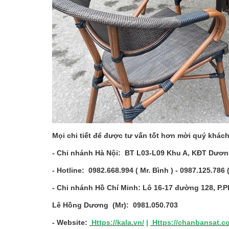
Mọi chi tiết để được tư vấn tốt hơn mời quý khách
- Chi nhánh Hà Nội: BT L03-L09 Khu A, KĐT Dương
- Hotline: 0982.668.994 ( Mr. Bình ) - 0987.125.786 
- Chi nhánh Hồ Chí Minh: Lô 16-17 đường 128, P.
Lê Hồng Dương (Mr): 0981.050.703
- Website:
Https://kala.vn/
|
Https://chanbansat.c