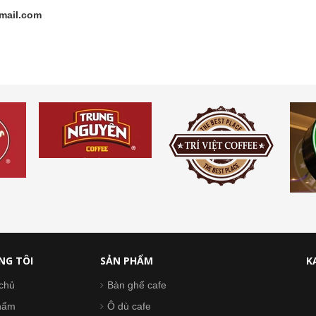
mail.com
NG TÔI
SẢN PHẨM
K
chủ
Bàn ghế cafe
hẩm
Ô dù cafe