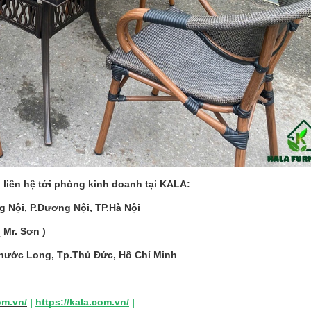
 liên hệ tới phòng kinh doanh tại KALA:
 Nội, P.Dương Nội, TP.Hà Nội
( Mr. Sơn )
Phước Long, Tp.Thủ Đức, Hồ Chí Minh
om.vn
/
|
https://kala.com.vn/
|