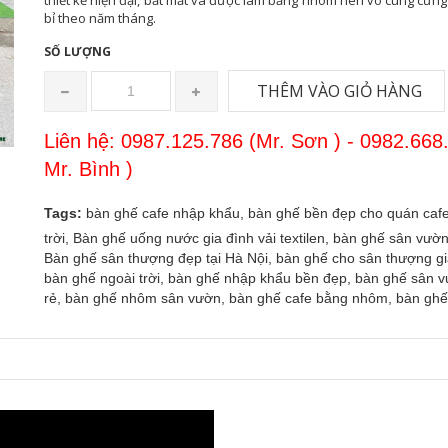
thiết kế hiện đại, bắt mắt và được làm bằng nhôm nên vô cùng cứng
bỉ theo năm tháng.
SỐ LƯỢNG
THÊM VÀO GIỎ HÀNG
Liên hệ: 0987.125.786 (Mr. Sơn ) - 0982.668
Mr. Bình )
Tags:
bàn ghế cafe nhập khẩu,
bàn ghế bền đẹp cho quán cafe
trời,
Bàn ghế uống nước gia đình vải textilen,
bàn ghế sân vườn
Bàn ghế sân thượng đẹp tại Hà Nội,
bàn ghế cho sân thượng gi
bàn ghế ngoài trời,
bàn ghế nhập khẩu bền đẹp,
bàn ghế sân v
rẻ,
bàn ghế nhôm sân vườn,
bàn ghế cafe bằng nhôm,
bàn ghế