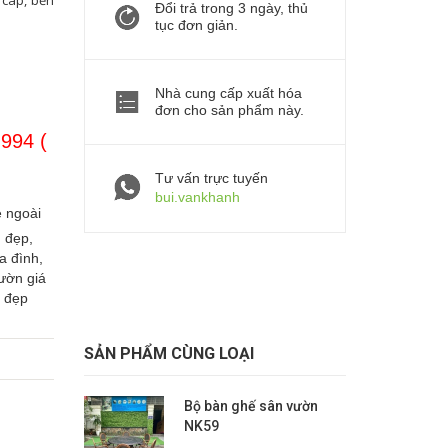
 cáp, bền
Đổi trả trong 3 ngày, thủ
tục đơn giản.
Nhà cung cấp xuất hóa
đơn cho sản phẩm này.
.994 (
Tư vấn trực tuyến
bui.vankhanh
 ngoài
 đẹp,
a đình,
ườn giá
 đẹp
SẢN PHẨM CÙNG LOẠI
Bộ bàn ghế sân vườn
NK59