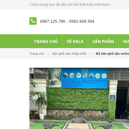
Chào mừng bạn đã đến với Nội thất Kala Việt Nam!
0987.125.786
-
0982.668.994
TRANG CHỦ
VỀ KALA
SẢN PHẨM
HƯ
—›
—›
Trang chủ
Bàn ghế cafe nhập khẩu
Bộ bàn ghế sân vườ