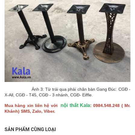
Ảnh 3: Từ trái qua phải chân bàn Gang Đúc: CGĐ -
X-All, CGĐ - T45, CGĐ - 3 nhánh, CGĐ- Eiffle.
nội thất Kala
Mua hàng xin liên hệ với
: 0984.548.248 ( Mr.
Khánh) SMS, Zalo, Viber.
SẢN PHẨM CÙNG LOẠI