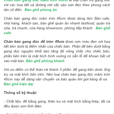
Chân bàn gang đúc mâm tròn 45cm
là loại chân trụ gang đúc
với các họa tiết và đường nét sắc sảo sơn đen theo phong cách
tân cổ điển.
Bàn ghế phòng ăn
Chân bàn gang đúc mâm tròn 45cm được dùng làm Bàn cafe,
nhà hàng, khách sạn, bàn ghế quán ăn nhanh fastfood, quán trà
sữa, trà chanh, cửa hàng showroom, phòng tiếp khách.
Bàn ghế
cafe
Chân bàn gang đúc đế tròn 45cm
được sơn màu đen với họa
tiết bên dưới là điểm nhấn của chiếc bàn. Phần đế bên dưới bằng
gang đúc nguyên khối làm tăng độ vững chắc cho chiếc bàn,
phần bên trên là mặt bích hình vuông có sẵn lỗ để khoan bắt vít
vào mặt bàn
. Bàn ghế phòng khách
Với ưu điểm có thể tháo rời thành 3 phần: đế gang bên dưới, ống
trụ và mặt bích bên trên. Nên loại chân bàn gang đúc mâm tròn
45cm này dễ dàng vận chuyển và bảo quản khi gửi hàng đi xa.
Bàn ghế hiện đại
Thông số kỹ thuật:
- Chất liệu: đế bằng gang, thân trụ và mặt bích bằng thép; tất cả
đều được sơn tĩnh điện.