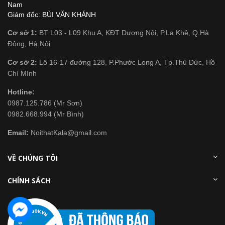
Nam
Giám đốc: BÙI VĂN KHÁNH
Cơ sở 1:
BT L03 - L09 Khu A, KĐT Dương Nội, P.La Khê, Q.Hà
Đông, Hà Nội
Cơ sở 2:
Lô 16-17 đường 128, P.Phước Long A, Tp.Thủ Đức, Hồ
Chí MInh
Hotline:
0987.125.786 (Mr Sơn)
0982.668.994 (Mr Bình)
Email:
NoithatKala@gmail.com
VỀ CHÚNG TÔI
CHÍNH SÁCH