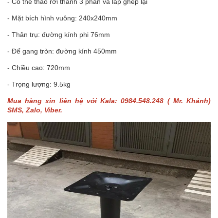
- Có thể tháo rời thành 3 phần và lắp ghép lại
- Mặt bích hình vuông: 240x240mm
- Thân trụ: đường kính phi 76mm
- Đế gang tròn: đường kính 450mm
- Chiều cao: 720mm
- Trọng lượng: 9.5kg
Mua hàng xin liên hệ với Kala: 0984.548.248 ( Mr. Khánh)
SMS, Zalo, Viber.