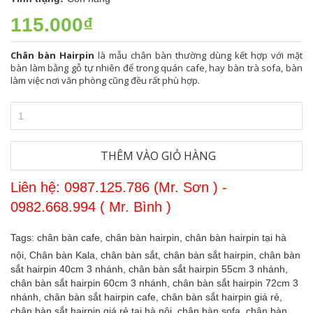
115.000₫
Chân bàn Hairpin
là mẫu chân bàn thường dùng kết hợp với mặt
bàn làm bằng gỗ tự nhiên để trong quán cafe, hay bàn trà sofa, bàn
làm việc nơi văn phòng cũng đều rất phù hợp.
THÊM VÀO GIỎ HÀNG
Liên hệ: 0987.125.786 (Mr. Sơn ) -
0982.668.994 ( Mr. Bình )
Tags:
chân bàn cafe,
chân bàn hairpin,
chân bàn hairpin tại hà
nội,
Chân bàn Kala,
chân bàn sắt,
chân bàn sắt hairpin,
chân bàn
sắt hairpin 40cm 3 nhánh,
chân bàn sắt hairpin 55cm 3 nhánh,
chân bàn sắt hairpin 60cm 3 nhánh,
chân bàn sắt hairpin 72cm 3
nhánh,
chân bàn sắt hairpin cafe,
chân bàn sắt hairpin giá rẻ,
chân bàn sắt hairpin giá rẻ tại hà nội,
chân bàn sofa,
chân bàn