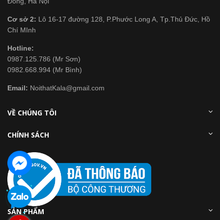
Đông, Hà Nội
Cơ sở 2:
Lô 16-17 đường 128, P.Phước Long A, Tp.Thủ Đức, Hồ
Chí MInh
Hotline:
0987.125.786 (Mr Sơn)
0982.668.994 (Mr Bình)
Email:
NoithatKala@gmail.com
VỀ CHÚNG TÔI
CHÍNH SÁCH
SẢN PHẨM