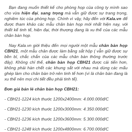
Bạn đang muốn thiết kế cho phòng họp của công ty mình sao
cho vừa
hiện đại
,
sang trọng
mà vẫn giữ được sự trang trọng,
nghiêm túc của phòng họp. Chính vì vậy, hãy đến với
Kala.vn
để
được tham khảo các mẫu chân bàn họp mới nhất hiện nay, với
thiết kế tinh tế, hiện đại, thời thượng đang là xu thế của các mẫu
chân bàn họp.
Nay Kala.vn giới thiệu đến mọi người một mẫu
chân bàn họp
CBH21
, một mẫu chân được làm bằng sắt hộp ( vẫn giữ được sự
bền bỉ, chắc chắn của các mẫu chân bàn thông thường trước
đây). Không chỉ thế,
chân bàn họp CBH21
được cải tiến hơn,
không phải hàn chết các khung sắt với nhau mà dùng các mấu
ghép làm cho chân bàn trở nên tinh tế hơn (vì là chân bàn đang là
xu thế nên mọi chi tiết đều phải tinh tế).
Đơn giá bán lẻ chân bàn họp CBH21:
- CBH21-1224 kích thước 1200x2400mm: 4.000.000đ/C
- CBH21-1230 kích thước 1200x3000mm: 4.350.000đ/C
- CBH21-1236 kích thước 1200x3600mm: 5.300.000đ/C
- CBH21-1248 kích thước 1200x4800mm: 6.700.000đ/C