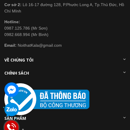
Cơ sở 2:
Lô 16-17 đường 128, P.Phước Long A, Tp.Thủ Đức, Hồ
Chí MInh
Hotline:
0987.125.786 (Mr Sơn)
0982.668.994 (Mr Bình)
Email:
NoithatKala@gmail.com
VỀ CHÚNG TÔI
CHÍNH SÁCH
SẢN PHẨM