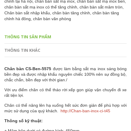
chỉnh tại hà nội,
chân bàn sắt mạ inox,
chân bàn sắt mạ inox ben,
chân bàn sắt mạ inox có thể tăng chỉnh,
chân bàn sắt mâm tròn,
Chân bàn sắt nhập khẩu,
chân bàn tăng chỉnh,
chân bàn tăng
chỉnh hà đông,
chân bàn văn phòng
THÔNG TIN SẢN PHẨM
THÔNG TIN KHÁC
Chân bàn CS-Ben-5575
được làm bằng sắt mạ inox sáng bóng
bền đẹp và được nhập khẩu nguyên chiếc 100% nên sự đồng bộ,
chắc chắn, bền đẹp với thời gian./
Với ưu điểm chân có thể tháo rời xếp gọn giúp vận chuyển đi xe
rất tiện lợi.
Chân có thể nâng lên hạ xuống hết sức đơn giản để phù hợp với
mức sử dụng của quý khách.
http://Chan-ban-inox-ci-t45
Thông số kỹ thuật:
+ Mâm bên dưới có đường kính: 450mm