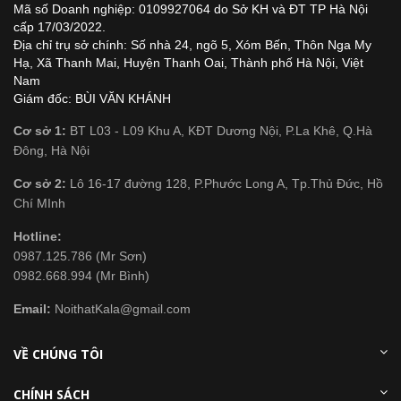
Mã số Doanh nghiệp: 0109927064 do Sở KH và ĐT TP Hà Nội
cấp 17/03/2022.
Địa chỉ trụ sở chính: Số nhà 24, ngõ 5, Xóm Bến, Thôn Nga My
Hạ, Xã Thanh Mai, Huyện Thanh Oai, Thành phố Hà Nội, Việt
Nam
Giám đốc: BÙI VĂN KHÁNH
Cơ sở 1:
BT L03 - L09 Khu A, KĐT Dương Nội, P.La Khê, Q.Hà
Đông, Hà Nội
Cơ sở 2:
Lô 16-17 đường 128, P.Phước Long A, Tp.Thủ Đức, Hồ
Chí MInh
Hotline:
0987.125.786 (Mr Sơn)
0982.668.994 (Mr Bình)
Email:
NoithatKala@gmail.com
VỀ CHÚNG TÔI
CHÍNH SÁCH