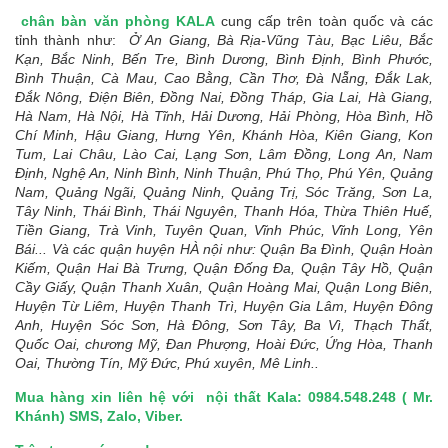
chân bàn văn phòng KALA
cung cấp trên toàn quốc và các
tỉnh thành như:
Ở An Giang, Bà Rịa-Vũng Tàu, Bạc Liêu, Bắc
Kạn, Bắc Ninh, Bến Tre, Bình Dương, Bình Định, Bình Phước,
Bình Thuận, Cà Mau, Cao Bằng, Cần Thơ, Đà Nẵng, Đắk Lak,
Đắk Nông, Điện Biên, Đồng Nai, Đồng Tháp, Gia Lai, Hà Giang,
Hà Nam, Hà Nội, Hà Tĩnh, Hải Dương, Hải Phòng, Hòa Bình, Hồ
Chí Minh, Hậu Giang, Hưng Yên, Khánh Hòa, Kiên Giang, Kon
Tum, Lai Châu, Lào Cai, Lạng Sơn, Lâm Đồng, Long An, Nam
Định, Nghệ An, Ninh Bình, Ninh Thuận, Phú Thọ, Phú Yên, Quảng
Nam, Quảng Ngãi, Quảng Ninh, Quảng Trị, Sóc Trăng, Sơn La,
Tây Ninh, Thái Bình, Thái Nguyên, Thanh Hóa, Thừa Thiên Huế,
Tiền Giang, Trà Vinh, Tuyên Quan, Vĩnh Phúc, Vĩnh Long, Yên
Bái... Và các quận huyện HÀ nội như: Quận Ba Đình, Quận Hoàn
Kiếm, Quận Hai Bà Trưng, Quận Đống Đa, Quận Tây Hồ, Quận
Cầy Giấy, Quận Thanh Xuân, Quận Hoàng Mai, Quận Long Biên,
Huyện Từ Liêm, Huyện Thanh Trì, Huyện Gia Lâm, Huyện Đông
Anh, Huyện Sóc Sơn, Hà Đông, Sơn Tây, Ba Vì, Thạch Thất,
Quốc Oai, chương Mỹ, Đan Phượng, Hoài Đức, Ứng Hòa, Thanh
Oai, Thường Tín, Mỹ Đức, Phú xuyên, Mê Linh..
Mua hàng xin liên hệ với
nội thất Kala:
0984.548.248 ( Mr.
Khánh) SMS, Zalo, Viber.