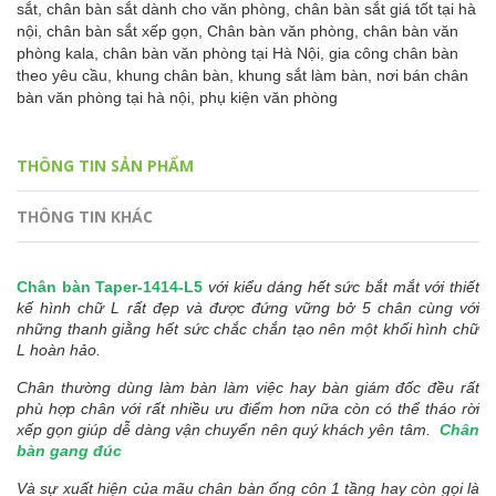
sắt,
chân bàn sắt dành cho văn phòng,
chân bàn sắt giá tốt tại hà
nội,
chân bàn sắt xếp gọn,
Chân bàn văn phòng,
chân bàn văn
phòng kala,
chân bàn văn phòng tại Hà Nội,
gia công chân bàn
theo yêu cầu,
khung chân bàn,
khung sắt làm bàn,
nơi bán chân
bàn văn phòng tại hà nội,
phụ kiện văn phòng
THÔNG TIN SẢN PHẨM
THÔNG TIN KHÁC
Chân bàn Taper-1414-L5
với kiểu dáng hết sức bắt mắt với thiết
kế hình chữ L rất đẹp và được đứng vững bở 5 chân cùng với
những thanh giằng hết sức chắc chắn tạo nên một khối hình chữ
L hoàn hảo.
Chân thường dùng làm bàn làm việc hay bàn giám đốc đều rất
phù hợp chân với rất nhiều ưu điểm hơn nữa còn có thể tháo rời
xếp gọn giúp dễ dàng vận chuyển nên quý khách yên tâm.
Chân
bàn gang đúc
Và sự xuất hiện của mãu chân bàn ống côn 1 tầng hay còn gọi là