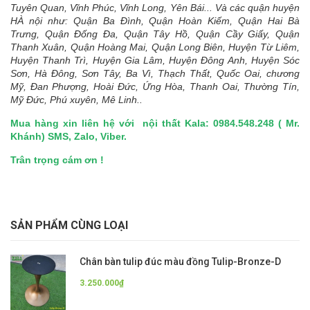
Tuyên Quan, Vĩnh Phúc, Vĩnh Long, Yên Bái... Và các quận huyện
HÀ nội như: Quận Ba Đình, Quận Hoàn Kiếm, Quận Hai Bà
Trưng, Quận Đống Đa, Quận Tây Hồ, Quận Cầy Giấy, Quận
Thanh Xuân, Quận Hoàng Mai, Quận Long Biên, Huyện Từ Liêm,
Huyện Thanh Trì, Huyện Gia Lâm, Huyện Đông Anh, Huyện Sóc
Sơn, Hà Đông, Sơn Tây, Ba Vì, Thạch Thất, Quốc Oai, chương
Mỹ, Đan Phượng, Hoài Đức, Ứng Hòa, Thanh Oai, Thường Tín,
Mỹ Đức, Phú xuyên, Mê Linh..
Mua hàng xin liên hệ với
nội thất Kala:
0984.548.248 ( Mr.
Khánh) SMS, Zalo, Viber.
Trân trọng cám ơn !
SẢN PHẨM CÙNG LOẠI
Chân bàn tulip đúc màu đồng Tulip-Bronze-D
3.250.000₫