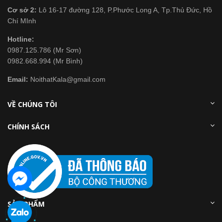
Cơ sở 2:
Lô 16-17 đường 128, P.Phước Long A, Tp.Thủ Đức, Hồ
Chí MInh
Hotline:
0987.125.786 (Mr Sơn)
0982.668.994 (Mr Bình)
Email:
NoithatKala@gmail.com
VỀ CHÚNG TÔI
CHÍNH SÁCH
SẢN PHẨM