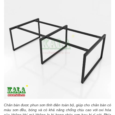
Chân bàn được phun sơn tĩnh điện toàn bộ, giúp cho chân bàn có
màu sơn đều, bóng và có khả năng chống chịu cao với oxi hóa
của không khí mà không lo bị bong chóc sơn hay bị rỉ sét. Phía