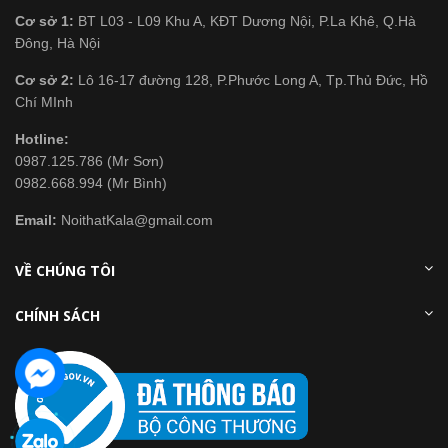
Cơ sở 1:
BT L03 - L09 Khu A, KĐT Dương Nội, P.La Khê, Q.Hà
Đông, Hà Nội
Cơ sở 2:
Lô 16-17 đường 128, P.Phước Long A, Tp.Thủ Đức, Hồ
Chí MInh
Hotline:
0987.125.786 (Mr Sơn)
0982.668.994 (Mr Bình)
Email:
NoithatKala@gmail.com
VỀ CHÚNG TÔI
CHÍNH SÁCH