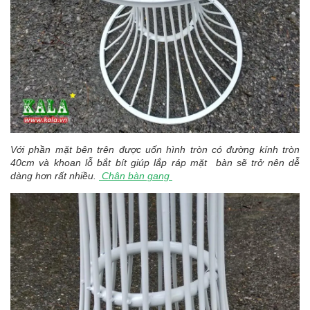
Với phần mặt bên trên được uốn hình tròn có đường kính tròn
40cm và khoan lỗ bắt bít giúp lắp ráp mặt bàn sẽ trở nên dễ
dàng hơn rất nhiều.
Chân bàn gang