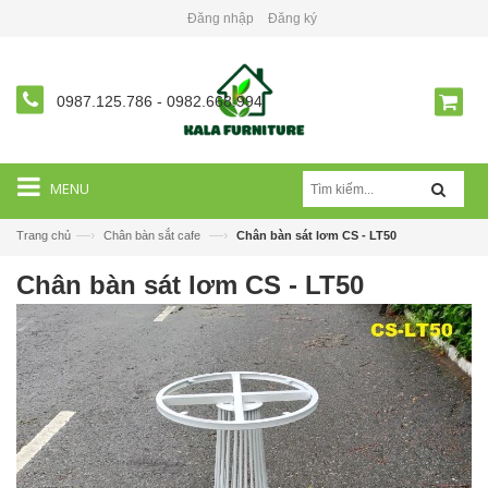
Đăng nhập
Đăng ký
0987.125.786
-
0982.668.994
MENU
—›
—›
Trang chủ
Chân bàn sắt cafe
Chân bàn sát lơm CS - LT50
Chân bàn sát lơm CS - LT50