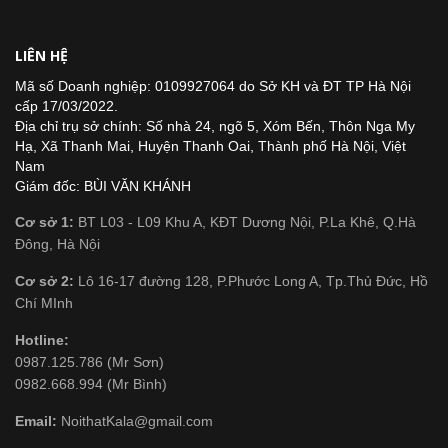
LIÊN HỆ
Mã số Doanh nghiệp: 0109927064 do Sở KH và ĐT TP Hà Nội
cấp 17/03/2022.
Địa chỉ trụ sở chính: Số nhà 24, ngõ 5, Xóm Bến, Thôn Nga My
Hạ, Xã Thanh Mai, Huyện Thanh Oai, Thành phố Hà Nội, Việt
Nam
Giám đốc: BÙI VĂN KHÁNH
Cơ sở 1:
BT L03 - L09 Khu A, KĐT Dương Nội, P.La Khê, Q.Hà
Đông, Hà Nội
Cơ sở 2:
Lô 16-17 đường 128, P.Phước Long A, Tp.Thủ Đức, Hồ
Chí MInh
Hotline:
0987.125.786 (Mr Sơn)
0982.668.994 (Mr Bình)
Email:
NoithatKala@gmail.com