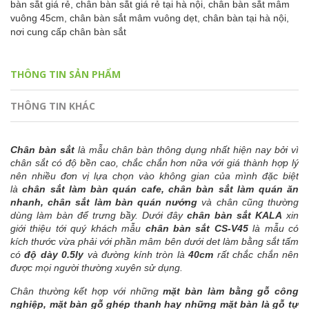
bàn sắt giá rẻ,
chân bàn sắt giá rẻ tại hà nội,
chân bàn sắt mâm
vuông 45cm,
chân bàn sắt mâm vuông dẹt,
chân bàn tại hà nội,
nơi cung cấp chân bàn sắt
THÔNG TIN SẢN PHẨM
THÔNG TIN KHÁC
Chân bàn sắt
là mẫu chân bàn thông dụng nhất hiện nay bởi vì
chân sắt có độ bền cao, chắc chắn hơn nữa với giá thành hợp lý
nên nhiều đơn vị lựa chọn vào không gian của mình đặc biệt
là
chân sắt làm bàn quán cafe, chân bàn sắt làm quán ăn
nhanh,
chân sắt làm bàn quán nướng
và chân cũng thường
dùng làm bàn để trưng bầy. Dưới đây
chân bàn sắt KALA
xin
giới thiệu tới quý khách mẫu
chân bàn sắt CS-V45
là mẫu có
kích thước vừa phải với phần mâm bên dưới det làm bằng sắt tấm
có
độ dày 0.5ly
và đường kính tròn là
40cm
rất chắc chắn nên
được mọi người thường xuyên sử dụng.
Chân thường kết hợp với những
mặt bàn làm bằng gỗ công
nghiệp, mặt bàn gỗ ghép thanh hay những mặt bàn là gỗ tự