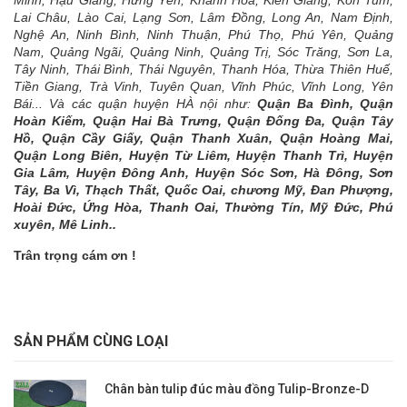
Minh, Hậu Giang, Hưng Yên, Khánh Hòa, Kiên Giang, Kon Tum,
Lai Châu, Lào Cai, Lạng Sơn, Lâm Đồng, Long An, Nam Định,
Nghệ An, Ninh Bình, Ninh Thuận, Phú Thọ, Phú Yên, Quảng
Nam, Quảng Ngãi, Quảng Ninh, Quảng Trị, Sóc Trăng, Sơn La,
Tây Ninh, Thái Bình, Thái Nguyên, Thanh Hóa, Thừa Thiên Huế,
Tiền Giang, Trà Vinh, Tuyên Quan, Vĩnh Phúc, Vĩnh Long, Yên
Bái... Và các quận huyện HÀ nội như:
Quận Ba Đình, Quận
Hoàn Kiếm, Quận Hai Bà Trưng, Quận Đống Đa, Quận Tây
Hồ, Quận Cầy Giấy, Quận Thanh Xuân, Quận Hoàng Mai,
Quận Long Biên, Huyện Từ Liêm, Huyện Thanh Trì, Huyện
Gia Lâm, Huyện Đông Anh, Huyện Sóc Sơn, Hà Đông, Sơn
Tây, Ba Vì, Thạch Thất, Quốc Oai, chương Mỹ, Đan Phượng,
Hoài Đức, Ứng Hòa, Thanh Oai, Thường Tín, Mỹ Đức, Phú
xuyên, Mê Linh..
Trân trọng cám ơn !
SẢN PHẨM CÙNG LOẠI
Chân bàn tulip đúc màu đồng Tulip-Bronze-D