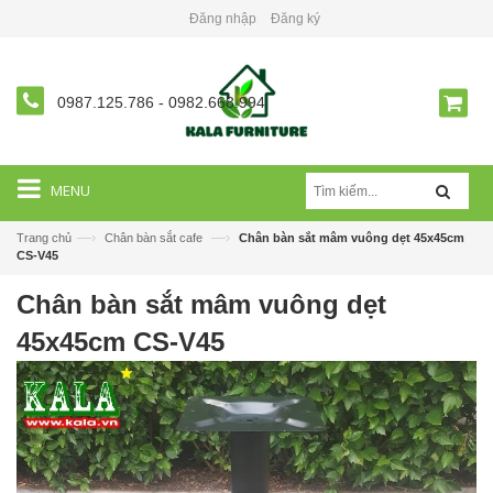
Đăng nhập
Đăng ký
0987.125.786
-
0982.668.994
MENU
—›
—›
Trang chủ
Chân bàn sắt cafe
Chân bàn sắt mâm vuông dẹt 45x45cm
CS-V45
Chân bàn sắt mâm vuông dẹt
45x45cm CS-V45