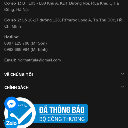
Cơ sở 1:
BT L03 - L09 Khu A, KĐT Dương Nội, P.La Khê, Q.Hà
Đông, Hà Nội
Cơ sở 2:
Lô 16-17 đường 128, P.Phước Long A, Tp.Thủ Đức, Hồ
Chí MInh
Hotline:
0987.125.786 (Mr Sơn)
0982.668.994 (Mr Bình)
Email:
NoithatKala@gmail.com
VỀ CHÚNG TÔI
CHÍNH SÁCH