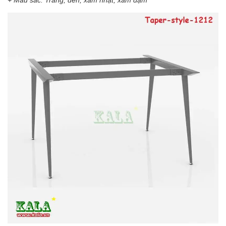
+ Màu sắc: Trắng, đen, xám nhạt, xám đậm