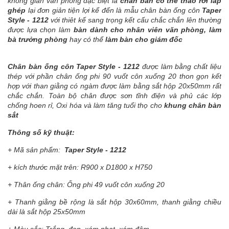
không gian văn phòng đặc biệt là
chân bàn có thể tháo rời lắp
ghép
lại đơn giản tiện lợi kể đến là mẫu chân bàn ống côn
Taper
Style - 1212
với thiêt kế sang trọng kết cấu chắc chắn lên thường
được lựa chọn làm
bàn dành cho nhân viên văn phòng, làm
bà trưởng phòng
hay có thể
làm bàn cho giám đốc
Chân bàn ống côn Taper Style - 1212
được làm bằng chất liệu
thép với phần chân ống phi 90 vuốt côn xuống 20 thon gọn kết
hợp với than giằng có ngàm được làm bằng sắt hộp 20x50mm rất
chắc chắn. Toàn bộ chân được sơn tĩnh điện và phủ các lớp
chống hoen rỉ, Oxi hóa và làm tăng tuổi thọ cho
khung chân bàn
sắt
Thông số kỹ thuật:
+ Mã sản phẩm:
Taper Style - 1212
+ kích thước mặt trên: R900 x D1800 x H750
+ Thân ống chân: Ống phi 49 vuốt côn xuống 20
+ Thanh giằng bề rộng là sắt hộp 30x60mm, thanh giằng chiều
dài là sắt hộp 25x50mm