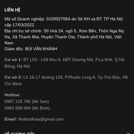
LIÊN HỆ
Mã số Doanh nghiệp: 0109927064 do Sở KH và ĐT TP Hà Nội
cấp 17/03/2022.
Địa chỉ trụ sở chính: Số nhà 24, ngõ 5, Xóm Bến, Thôn Nga My
Hạ, Xã Thanh Mai, Huyện Thanh Oai, Thành phố Hà Nội, Việt
Nam
Giám đốc: BÙI VĂN KHÁNH
Cơ sở 1:
BT L03 - L09 Khu A, KĐT Dương Nội, P.La Khê, Q.Hà
Đông, Hà Nội
Cơ sở 2:
Lô 16-17 đường 128, P.Phước Long A, Tp.Thủ Đức, Hồ
Chí MInh
Hotline:
0987.125.786 (Mr Sơn)
0982.668.994 (Mr Bình)
Email:
NoithatKala@gmail.com