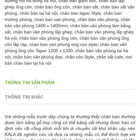
dương nội hà đông hà nội,
chân bàn giám đốc,
chân bàn lắp
ghép ống côn,
chân bàn ống côn,
chân bàn sắt,
chân bàn sắt văn
phòng,
chân bàn tại hà nội,
chân bàn taper Style,
chân bàn
trưởng phòng,
chan ban van phong,
chân bàn văn phòng,
chân
bàn văn phòng 1400 x 1400mm,
chân bàn văn phòng làm bằng
sắt,
chân bàn văn phòng lắp ghép,
chân bàn văn phòng lắp ghép
hà nội,
chân bàn văn phòng ống côn,
chân bàn văn phòng ống
côn lấp ráp,
chan ban van phong ong con style,
chân bàn văn
phòng ống côn Taper 1200 x 1200,
chân bàn văn phòng tại hà
nội,
chân bàn văn phòng đẹp,
chân côn Style,
chân sắt cafe,
nơi
bán chân bàn tại hà nội
THÔNG TIN SẢN PHẨM
THÔNG TIN KHÁC
Với những mẫu trước đây chúng ta thường thấy chân bàn thường
được làm bằng gỗ hay cũng có thể băng sắt nhưng được hàn cố
định nên rất cồng kềnh mỗi khi di chuyển rất khó khăn vậy nên
KALA đã nghiên cứu và đưa ra những mẫu có thể thích hợp với