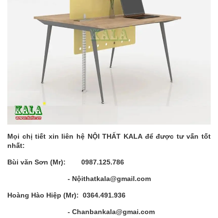
Mọi chị tiết xin liên hệ NỘI THẤT KALA để được tư vấn tốt
nhất:
Bùi văn Sơn (Mr): 0987.125.786
- Nộithatkala@gmail.com
Hoàng Hào Hiệp (Mr): 0364.491.936
- Chanbankala@gmai.com