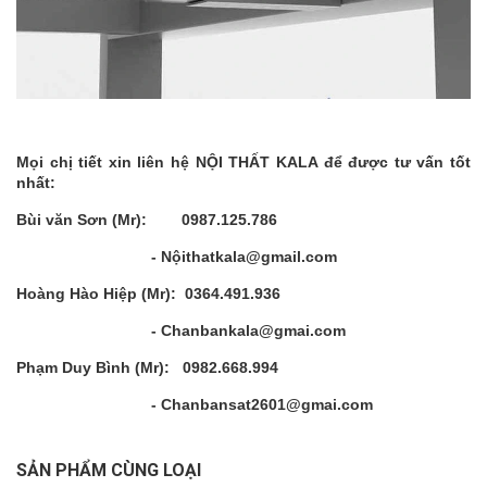
Mọi chị tiết xin liên hệ NỘI THẤT KALA để được tư vấn tốt
nhất:
Bùi văn Sơn (Mr): 0987.125.786
- Nộithatkala@gmail.com
Hoàng Hào Hiệp (Mr): 0364.491.936
- Chanbankala@gmai.com
Phạm Duy Bình (Mr): 0982.668.994
- Chanbansat2601@gmai.com
SẢN PHẨM CÙNG LOẠI