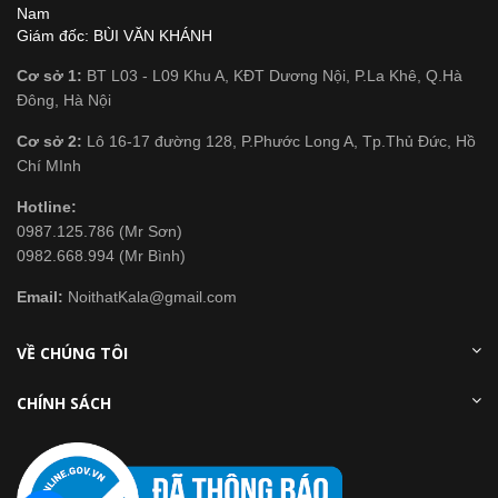
Nam
Giám đốc: BÙI VĂN KHÁNH
Cơ sở 1:
BT L03 - L09 Khu A, KĐT Dương Nội, P.La Khê, Q.Hà
Đông, Hà Nội
Cơ sở 2:
Lô 16-17 đường 128, P.Phước Long A, Tp.Thủ Đức, Hồ
Chí MInh
Hotline:
0987.125.786 (Mr Sơn)
0982.668.994 (Mr Bình)
Email:
NoithatKala@gmail.com
VỀ CHÚNG TÔI
CHÍNH SÁCH