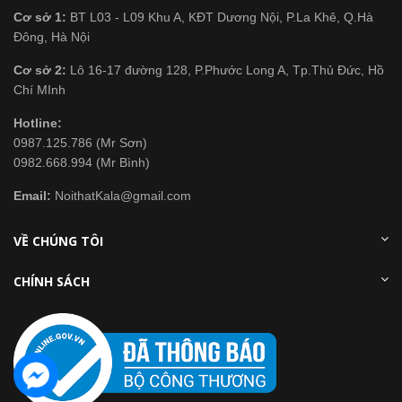
Cơ sở 1:
BT L03 - L09 Khu A, KĐT Dương Nội, P.La Khê, Q.Hà
Đông, Hà Nội
Cơ sở 2:
Lô 16-17 đường 128, P.Phước Long A, Tp.Thủ Đức, Hồ
Chí MInh
Hotline:
0987.125.786 (Mr Sơn)
0982.668.994 (Mr Bình)
Email:
NoithatKala@gmail.com
VỀ CHÚNG TÔI
CHÍNH SÁCH