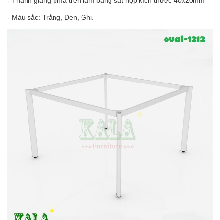
- Thanh giằng phía trên làm bằng sắt hộp kích thước 40x20mm
- Màu sắc: Trắng, Đen, Ghi.