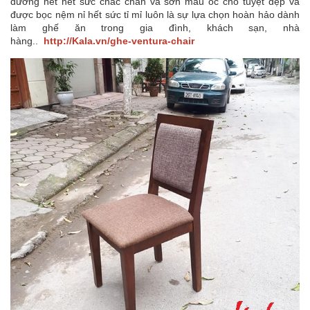
đường nét hết sức chắc chắn và sơn màu óc chó tuyệt đẹp và
được bọc nệm nỉ hết sức tỉ mỉ luôn là sự lựa chọn hoàn hảo dành
làm ghế ăn trong gia đình, khách sạn, nhà
hàng..
http://Kala.vn/ghe-ventura-chair