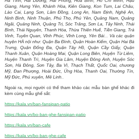
Hà Tĩnh, Hải Dương, Hải Phòng, Hòa Bình, Hồ Chí Minh, Hậu
Giang, Hưng Yên, Khánh Hòa, Kiên Giang, Kon Tum, Lai Châu,
Lào Cai, Lạng Sơn, Lâm Đồng, Long An, Nam Định, Nghệ An,
Ninh Bình, Ninh Thuận, Phú Thọ, Phú Yên, Quảng Nam, Quảng
Ngãi, Quảng Ninh, Quảng Trị, Sóc Trăng, Sơn La, Tây Ninh, Thái
Bình, Thái Nguyên, Thanh Hóa, Thừa Thiên Huế, Tiền Giang, Trà
Vinh, Tuyên Quan, Vĩnh Phúc, Vĩnh Long, Yên Bái... Và các quận
huyện HÀ nội như: Quận Ba Đình, Quận Hoàn Kiếm, Quận Hai Bà
Trưng, Quận Đống Đa, Quận Tây Hồ, Quận Cầy Giấy, Quận
Thanh Xuân, Quận Hoàng Mai, Quận Long Biên, Huyện Từ Liêm,
Huyện Thanh Trì, Huyện Gia Lâm, Huyện Đông Anh, Huyện Sóc
Sơn, Hà Đông, Sơn Tây, Ba Vì, Thạch Thất, Quốc Oai, chương
Mỹ, Đan Phượng, Hoài Đức, Ứng Hòa, Thanh Oai, Thường Tín,
Mỹ Đức, Phú xuyên, Mê Linh..
Ngoài ra, mọi người có thể tham khảo các mẫu bàn ghế khác đi
kèm cùng mẫu ghế sắt:
https://kala.vn/ban-fansipan-patio
https://kala.vn/bo-ban-ghe-fansipan-patio
https://kala.vn/ban-cafe
https://kala.vn/bo-ban-ghe-cafe