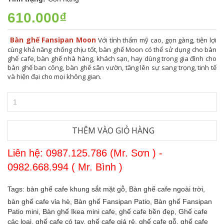
610.000₫
Bàn ghế Fansipan Moon
Với tính thẩm mỹ cao, gọn gàng, tiện lợi
cùng khả năng chống chịu tốt, bàn ghế Moon có thể sử dụng cho bàn
ghế cafe, bàn ghế nhà hàng, khách sạn, hay dùng trong gia đình cho
bàn ghế ban công, bàn ghế sân vườn, tăng lên sự sang trọng, tinh tế
và hiện đại cho mọi không gian.
THÊM VÀO GIỎ HÀNG
Liên hệ: 0987.125.786 (Mr. Sơn ) -
0982.668.994 ( Mr. Bình )
Tags:
bàn ghế cafe khung sắt mặt gỗ,
Bàn ghế cafe ngoài trời,
bàn ghế cafe vỉa hè,
Bàn ghế Fansipan Patio,
Bàn ghế Fansipan
Patio mini,
Bàn ghế Ikea mini cafe,
ghế cafe bền đẹp,
Ghế cafe
các loại,
ghế cafe có tay,
ghế cafe giá rẻ,
ghế cafe gỗ,
ghế cafe