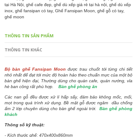
tại Hà Nội,
ghế cafe đẹp,
ghế dù xếp giá rẻ tại hà nội,
ghế dù xếp
inox,
ghế fansipan có tay,
Ghế Fansipan Moon,
ghế gỗ có tay,
ghế moon
THÔNG TIN SẢN PHẨM
THÔNG TIN KHÁC
Bộ bàn ghế Fansipan Moon
được trau chuốt tới từng chi tiết
nhỏ nhất để đạt tới mức độ hoàn hảo theo chuẩn mực của một bộ
bàn ghế hiện đại, Thường dùng cho quán cafe, quán nướng, vỉa
hè ban công rất phù hợp.
Bàn ghế phòng ăn
Các nan gỗ đều được xử lí hấp sấy, đảm bảo không mốc, mối,
mọt trong quá trình xử dụng. Bề mặt gỗ được ngâm dầu chống
ẩm 2 lớp chuyên dùng cho bàn ghế ngoài trời.
Bàn ghế phòng
khách
Thông số kỹ thuật:
- Kích thước ghế: 470x400x860mm