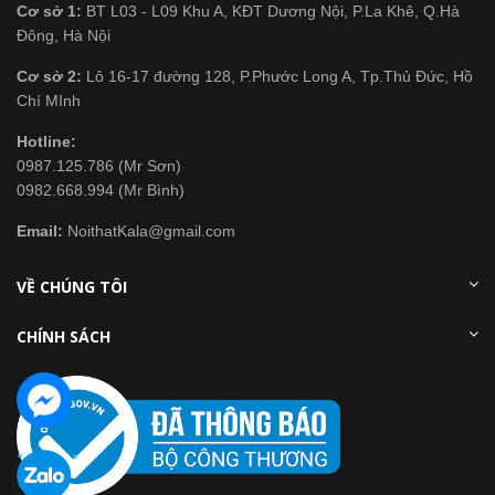
Cơ sở 1:
BT L03 - L09 Khu A, KĐT Dương Nội, P.La Khê, Q.Hà
Đông, Hà Nội
Cơ sở 2:
Lô 16-17 đường 128, P.Phước Long A, Tp.Thủ Đức, Hồ
Chí MInh
Hotline:
0987.125.786 (Mr Sơn)
0982.668.994 (Mr Bình)
Email:
NoithatKala@gmail.com
VỀ CHÚNG TÔI
CHÍNH SÁCH