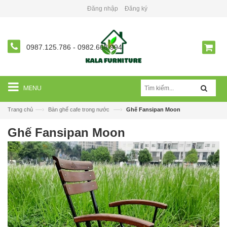
Đăng nhập
Đăng ký
0987.125.786
-
0982.668.994
MENU
—›
—›
Trang chủ
Bàn ghế cafe trong nước
Ghế Fansipan Moon
Ghế Fansipan Moon