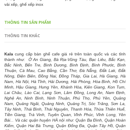
vải xếp,
ghế xếp inox
THÔNG TIN SẢN PHẨM
THÔNG TIN KHÁC
Kala
cung cấp bàn ghế cafe giá rẻ trên toàn quốc và các tỉnh
thành như:
Ở An Giang, Bà Rịa-Vũng Tàu, Bạc Liêu, Bắc Kạn,
Bắc Ninh, Bến Tre, Bình Dương, Bình Định, Bình Phước, Bình
Thuận, Cà Mau, Cao Bằng, Cần Thơ, Đà Nẵng, Đắk Lak, Đắk
Nông, Điện Biên, Đồng Nai, Đồng Tháp, Gia Lai, Hà Giang, Hà
Nam, Hà Nội, Hà Tĩnh, Hải Dương, Hải Phòng, Hòa Bình, Hồ Chí
Minh, Hậu Giang, Hưng Yên, Khánh Hòa, Kiên Giang, Kon Tum,
Lai Châu, Lào Cai, Lạng Sơn, Lâm Đồng, Long An, Nam Định,
Nghệ An, Ninh Bình, Ninh Thuận, Phú Thọ, Phú Yên, Quảng
Nam, Quảng Ngãi, Quảng Ninh, Quảng Trị, Sóc Trăng, Sơn La,
Tây Ninh, Thái Bình, Thái Nguyên, Thanh Hóa, Thừa Thiên Huế,
Tiền Giang, Trà Vinh, Tuyên Quan, Vĩnh Phúc, Vĩnh Long, Yên
Bái... Và các quận huyện HÀ nội như: Quận Ba Đình, Quận Hoàn
Kiếm, Quận Hai Bà Trưng, Quận Đống Đa, Quận Tây Hồ, Quận