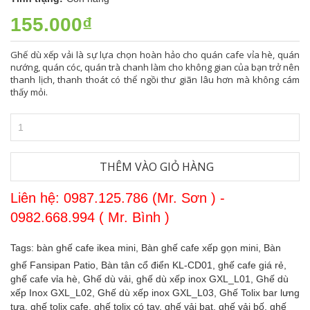
155.000₫
Ghế dù xếp vải là sự lựa chọn hoàn hảo cho quán cafe vỉa hè, quán
nướng, quán cóc, quán trà chanh làm cho không gian của bạn trở nên
thanh lịch, thanh thoát có thể ngồi thư giãn lâu hơn mà không cám
thấy mỏi.
THÊM VÀO GIỎ HÀNG
Liên hệ: 0987.125.786 (Mr. Sơn ) -
0982.668.994 ( Mr. Bình )
Tags:
bàn ghế cafe ikea mini,
Bàn ghế cafe xếp gọn mini,
Bàn
ghế Fansipan Patio,
Bàn tân cổ điển KL-CD01,
ghế cafe giá rẻ,
ghế cafe vỉa hè,
Ghế dù vải,
ghế dù xếp inox GXL_L01,
Ghế dù
xếp Inox GXL_L02,
Ghế dù xếp inox GXL_L03,
Ghế Tolix bar lưng
tựa,
ghế tolix cafe,
ghế tolix có tay,
ghế vải bạt,
ghế vải bố,
ghế