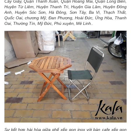
Cầy Giấy, Quận Thanh Xuân, Quận Hoàng Mai, Quận Long Biên,
Huyện Từ Liêm, Huyện Thanh Trì, Huyện Gia Lâm, Huyện Đông
Anh, Huyện Sóc Sơn, Hà Đông, Sơn Tây, Ba Vì, Thạch Thất,
Quốc Oai, chương Mỹ, Đan Phượng, Hoài Đức, Ứng Hòa, Thanh
Oai, Thường Tín, Mỹ Đức, Phú xuyên, Mê Linh..
Sự kết hợp hài hòa giữa ghế xếp gọn inox với bàn cafe xếp gọn