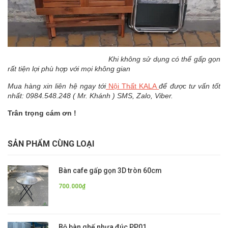
Khi không sử dụng có thể gấp gọn
rất tiện lợi phù hợp với mọi không gian
Mua hàng xin liên hệ ngay tới
Nội Thất KALA
để được tư vấn tốt
nhất: 0984.548.248 ( Mr. Khánh ) SMS, Zalo, Viber.
Trân trọng cám ơn !
SẢN PHẨM CÙNG LOẠI
Bàn cafe gấp gọn 3D tròn 60cm
700.000₫
Bộ bàn ghế nhựa đúc PP01