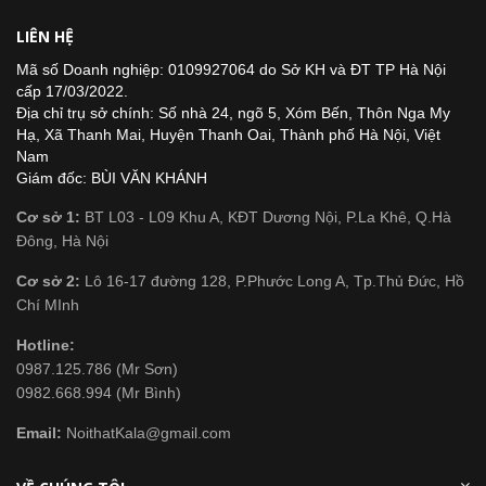
LIÊN HỆ
Mã số Doanh nghiệp: 0109927064 do Sở KH và ĐT TP Hà Nội
cấp 17/03/2022.
Địa chỉ trụ sở chính: Số nhà 24, ngõ 5, Xóm Bến, Thôn Nga My
Hạ, Xã Thanh Mai, Huyện Thanh Oai, Thành phố Hà Nội, Việt
Nam
Giám đốc: BÙI VĂN KHÁNH
Cơ sở 1:
BT L03 - L09 Khu A, KĐT Dương Nội, P.La Khê, Q.Hà
Đông, Hà Nội
Cơ sở 2:
Lô 16-17 đường 128, P.Phước Long A, Tp.Thủ Đức, Hồ
Chí MInh
Hotline:
0987.125.786 (Mr Sơn)
0982.668.994 (Mr Bình)
Email:
NoithatKala@gmail.com