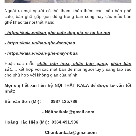
Ngoài ra mọi người có thể tham khảo thêm các mẫu bàn ghế
cafe, bàn ghế gấp gọn dùng trong ban công hay các mẫu bàn
ghế khác tại nội thất Kala:
- https://kala.vn/ban-ghe-cafe-dep-gia-re-tai-ha-noi
- https://kala.vn/ban-ghe-fansipan
-
https://kala.vn/ban-ghe-may-nhua
Hoặc các mẫu
chân bàn inox
,
chân bàn gang
,
chân bàn
sắt
,
.... kết hợp với các mặt bàn để mọi người tùy ý sáng tạo sao
cho phù hợp với không gian của mình.
Mọi chị tiết xin liên hệ NỘI THẤT KALA để được tư vấn tốt
nhất:
Bùi văn Sơn (Mr): 0987.125.786
- Nộithatkala@gmail.com
Hoàng Hào Hiệp (Mr): 0364.491.936
- Chanbankala@gmai.com