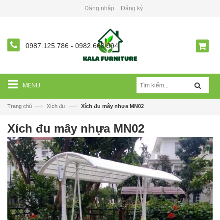
Đăng nhập
Đăng ký
0987.125.786
-
0982.668.994
MENU
—›
—›
Trang chủ
Xích đu
Xích đu mây nhựa MN02
Xích đu mây nhựa MN02