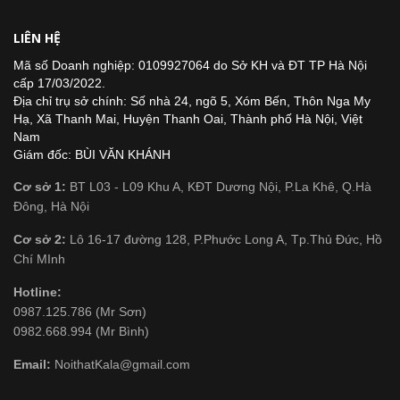
LIÊN HỆ
Mã số Doanh nghiệp: 0109927064 do Sở KH và ĐT TP Hà Nội
cấp 17/03/2022.
Địa chỉ trụ sở chính: Số nhà 24, ngõ 5, Xóm Bến, Thôn Nga My
Hạ, Xã Thanh Mai, Huyện Thanh Oai, Thành phố Hà Nội, Việt
Nam
Giám đốc: BÙI VĂN KHÁNH
Cơ sở 1:
BT L03 - L09 Khu A, KĐT Dương Nội, P.La Khê, Q.Hà
Đông, Hà Nội
Cơ sở 2:
Lô 16-17 đường 128, P.Phước Long A, Tp.Thủ Đức, Hồ
Chí MInh
Hotline:
0987.125.786 (Mr Sơn)
0982.668.994 (Mr Bình)
Email:
NoithatKala@gmail.com