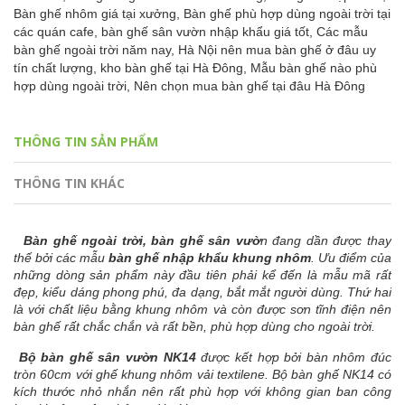
Bàn ghế nhôm giá tại xưởng,
Bàn ghế phù hợp dùng ngoài trời tại
các quán cafe,
bàn ghế sân vườn nhập khẩu giá tốt,
Các mẫu
bàn ghế ngoài trời năm nay,
Hà Nội nên mua bàn ghế ở đâu uy
tín chất lượng,
kho bàn ghế tại Hà Đông,
Mẫu bàn ghế nào phù
hợp dùng ngoài trời,
Nên chọn mua bàn ghế tại đâu Hà Đông
THÔNG TIN SẢN PHẨM
THÔNG TIN KHÁC
Bàn ghế ngoài trời, bàn ghế sân vườ
n đang dần được thay
thế bởi các mẫu
bàn ghế nhập khẩu khung nhôm
. Ưu điểm của
những dòng sản phẩm này đầu tiên phải kể đến là mẫu mã rất
đẹp, kiểu dáng phong phú, đa dạng, bắt mắt người dùng. Thứ hai
là với chất liệu bằng khung nhôm và còn được sơn tĩnh điện nên
bàn ghế rất chắc chắn và rất bền, phù hợp dùng cho ngoài trời.
Bộ bàn ghế sân vườn NK14
được kết hợp bởi bàn nhôm đúc
tròn 60cm với ghế khung nhôm vải textilene. Bộ bàn ghế NK14 có
kích thước nhỏ nhắn nên rất phù hợp với không gian ban công