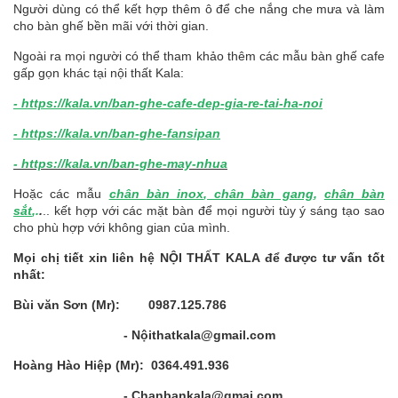
Người dùng có thể kết hợp thêm ô để che nắng che mưa và làm
cho bàn ghế bền mãi với thời gian.
Ngoài ra mọi người có thể tham khảo thêm các mẫu bàn ghế cafe
gấp gọn khác tại nội thất Kala:
- https://kala.vn/ban-ghe-cafe-dep-gia-re-tai-ha-noi
- https://kala.vn/ban-ghe-fansipan
-
https://kala.vn/ban-ghe-may-nhua
Hoặc các mẫu
chân bàn inox
,
chân bàn gang
,
chân bàn
sắt
,.
.
.. kết hợp với các mặt bàn để mọi người tùy ý sáng tạo sao
cho phù hợp với không gian của mình.
Mọi chị tiết xin liên hệ NỘI THẤT KALA để được tư vấn tốt
nhất:
Bùi văn Sơn (Mr): 0987.125.786
- Nộithatkala@gmail.com
Hoàng Hào Hiệp (Mr): 0364.491.936
- Chanbankala@gmai.com