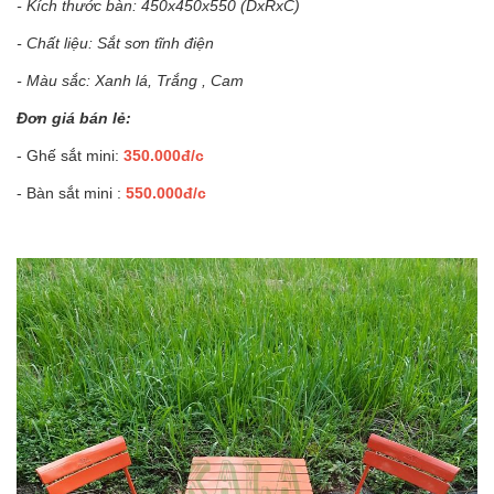
- Kích thước bàn: 450x450x550 (DxRxC)
- Chất liệu: Sắt sơn tĩnh điện
- Màu sắc: Xanh lá, Trắng , Cam
Đơn giá bán lẻ:
- Ghế sắt mini:
350.000đ/c
- Bàn sắt mini :
550.000đ/c