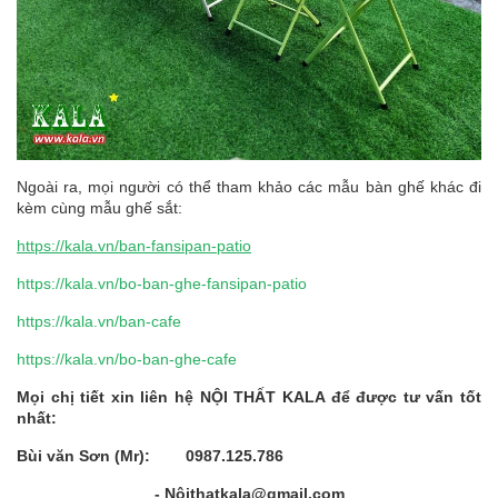
Ngoài ra, mọi người có thể tham khảo các mẫu bàn ghế khác đi
kèm cùng mẫu ghế sắt:
https://kala.vn/ban-fansipan-patio
https://kala.vn/bo-ban-ghe-fansipan-patio
https://kala.vn/ban-cafe
https://kala.vn/bo-ban-ghe-cafe
Mọi chị tiết xin liên hệ NỘI THẤT KALA để được tư vấn tốt
nhất:
Bùi văn Sơn (Mr): 0987.125.786
- Nộithatkala@gmail.com