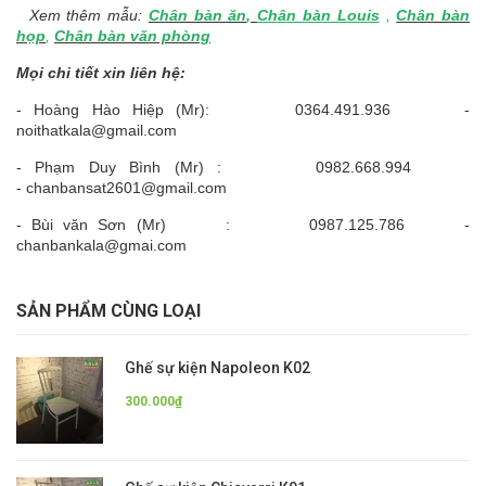
Xem thêm mẫu:
Chân bàn ăn
,
Chân bàn Louis
,
Chân bàn
họp
,
Chân bàn văn phòng
Mọi chi tiết xin liên hệ:
- Hoàng Hào Hiệp (Mr): 0364.491.936 -
noithatkala@gmail.com
- Phạm Duy Bình (Mr) : 0982.668.994
- chanbansat2601@gmail.com
- Bùi văn Sơn (Mr) : 0987.125.786 -
chanbankala@gmai.com
SẢN PHẨM CÙNG LOẠI
Ghế sự kiện Napoleon K02
300.000₫