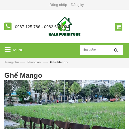
Đăng nhập
Đăng ký
0987.125.786
-
0982.668.994
MENU
—›
—›
Trang chủ
Phòng ăn
Ghế Mango
Ghế Mango