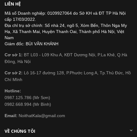
LIÊN HỆ
Mã số Doanh nghiệp: 0109927064 do Sở KH và ĐT TP Hà Nội
cấp 17/03/2022.
Địa chỉ trụ sở chính: Số nhà 24, ngõ 5, Xóm Bến, Thôn Nga My
Hạ, Xã Thanh Mai, Huyện Thanh Oai, Thành phố Hà Nội, Việt
Nam
Giám đốc: BÙI VĂN KHÁNH
Cơ sở 1:
BT L03 - L09 Khu A, KĐT Dương Nội, P.La Khê, Q.Hà
Đông, Hà Nội
Cơ sở 2:
Lô 16-17 đường 128, P.Phước Long A, Tp.Thủ Đức, Hồ
Chí MInh
Hotline:
0987.125.786 (Mr Sơn)
0982.668.994 (Mr Bình)
Email:
NoithatKala@gmail.com
VỀ CHÚNG TÔI