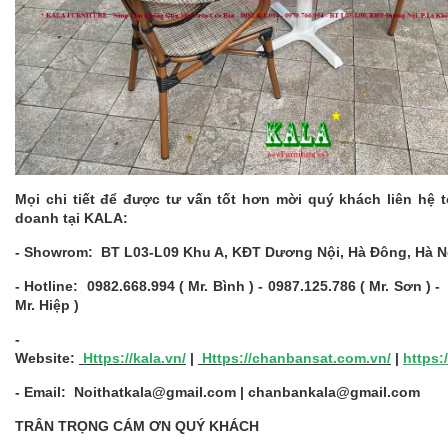
Mọi chi tiết để được tư vấn tốt hơn mời quý khách liên hệ 
doanh tại KALA:
- Showrom: BT L03-L09 Khu A, KĐT Dương Nội, Hà Đông, Hà N
- Hotline: 0982.668.994 ( Mr. Bình ) - 0987.125.786 ( Mr. Sơn ) -
Mr. Hiệp )
-
Website:
Https://kala.vn/
|
Https://chanbansat.com.vn
/
|
https:
- Email: Noithatkala@gmail.com | chanbankala@gmail.com
TRÂN TRỌNG CÁM ƠN QUÝ KHÁCH