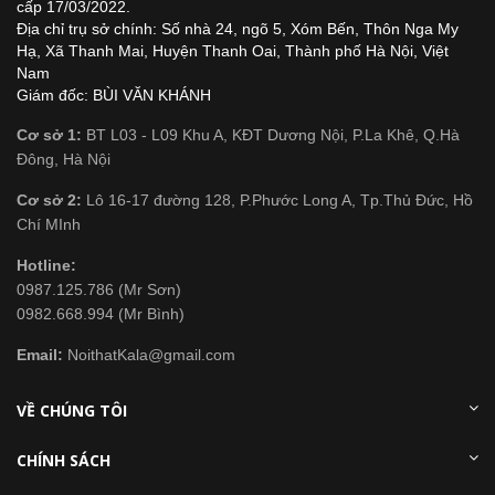
cấp 17/03/2022.
Địa chỉ trụ sở chính: Số nhà 24, ngõ 5, Xóm Bến, Thôn Nga My
Hạ, Xã Thanh Mai, Huyện Thanh Oai, Thành phố Hà Nội, Việt
Nam
Giám đốc: BÙI VĂN KHÁNH
Cơ sở 1:
BT L03 - L09 Khu A, KĐT Dương Nội, P.La Khê, Q.Hà
Đông, Hà Nội
Cơ sở 2:
Lô 16-17 đường 128, P.Phước Long A, Tp.Thủ Đức, Hồ
Chí MInh
Hotline:
0987.125.786 (Mr Sơn)
0982.668.994 (Mr Bình)
Email:
NoithatKala@gmail.com
VỀ CHÚNG TÔI
CHÍNH SÁCH