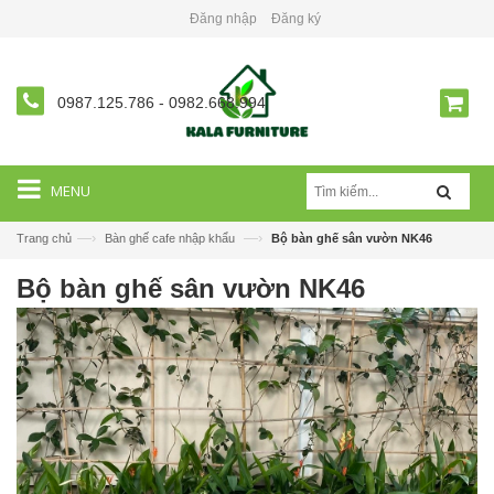
Đăng nhập
Đăng ký
0987.125.786
-
0982.668.994
MENU
—›
—›
Trang chủ
Bàn ghế cafe nhập khẩu
Bộ bàn ghế sân vườn NK46
Bộ bàn ghế sân vườn NK46