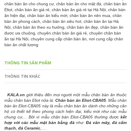
chân bàn ăn cho chung cư,
chân bàn ăn cho mặt đá,
chân bàn ăn
Eliot,
chân bàn ăn giá rẻ,
chân bàn ăn giá rẻ tại Hà Nội,
chân bàn
ăn hiện đại,
chân bàn ăn kiểu mới,
chân bàn ăn nên mua,
chân
bàn ăn phong cách,
chân bàn ăn siêu hot,
chân bàn ăn tại Hà
Nội,
chân bàn ăn theo xu hướng,
chân bàn ăn đẹp,
chân bàn ăn
được ưa chuộng,
chuyên chân bàn ăn giá rẻ,
chuyên chân bàn
ăn tại Hà Nội,
chuyên cung cấp chân bàn ăn,
nơi cung cấp chân
bàn ăn chất lượng
THÔNG TIN SẢN PHẨM
THÔNG TIN KHÁC
KALA.vn
giới thiệu đến mọi người một mẫu chân bàn ăn thuộc
mẫu chân bàn Eliot nữa là:
Chân bàn ăn Eliot-CBA05
. Mẫu chân
bàn ăn Eliot-CBA05 này là mẫu chân bàn ăn dành cho những căn
hộ có thiết kế theo phong cách hiện đại, kiểu mới như các mẫu
chung cư,... Bởi vì mẫu chân bàn Eliot-CBA05 thường được
kết
hợp với các mẫu mặt bàn bằng đá
như:
Đá vân mây, đá cẩm
thạch, đá Ceramic
,....