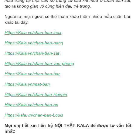
màu trắng tại một căn hộ trung cư sau khi mua ở Chân bàn sắt,
tạo ra không gian vô cùng hiện đại, trẻ trung.
Ngoài ra, mọi người có thể tham khảo thêm nhiều mẫu chân bàn
khác tại đây.
Https://Kala.vn/chan-ban-inox
Https://Kala.vn/chan-ban-gang
Https://Kala.vn/chan-ban-sat
Https://Kala.vn/chan-ban-van-phong
Https://Kala.vn/chan-ban-bar
Https://Kala.vn/mat-ban
Https://Kala.vn/chan-ban-Hairpin
Https://Kala.vn/chan-ban-an
Https://kala.vn/chan-ban-Louis
Mọi chị tiết xin liên hệ NỘI THẤT KALA để được tư vấn tốt
nhất: