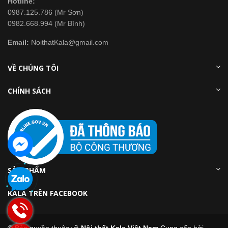
Hotline:
0987.125.786 (Mr Sơn)
0982.668.994 (Mr Bình)
Email:
NoithatKala@gmail.com
VỀ CHÚNG TÔI
CHÍNH SÁCH
SẢN PHẨM
KALA TRÊN FACEBOOK
© Bản quyền thuộc về
Nội thất Kala Việt Nam
Cung cấp bởi