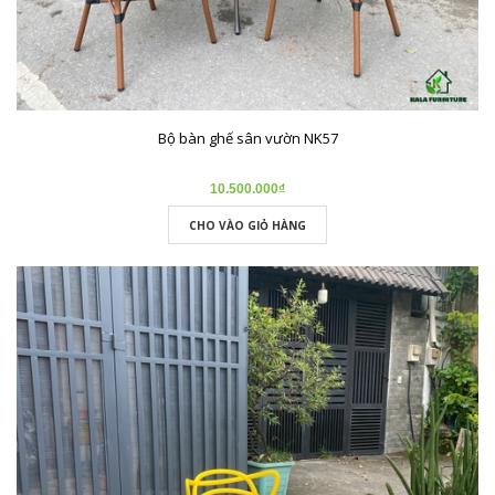
Bộ bàn ghế sân vườn NK57
10.500.000₫
CHO VÀO GIỎ HÀNG