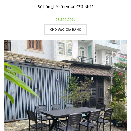
Bộ bàn ghế sân vườn CPS-NK12
26.700.000₫
CHO VÀO GIỎ HÀNG