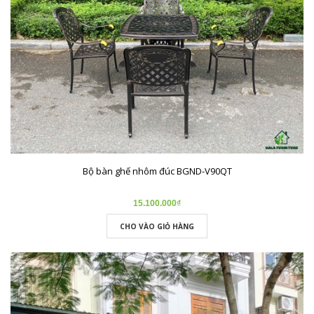
Bộ bàn ghế nhôm đúc BGND-V90QT
15.100.000₫
CHO VÀO GIỎ HÀNG