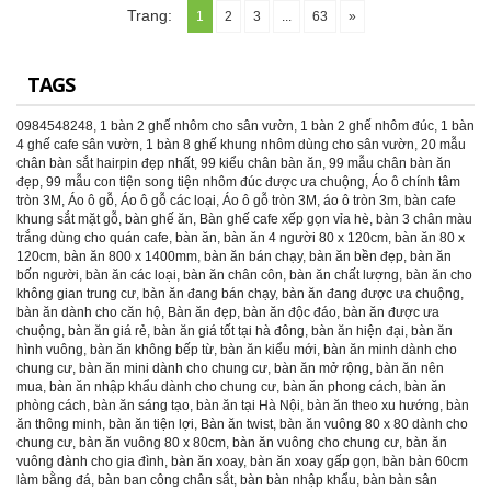
Trang:
1
2
3
...
63
»
TAGS
0984548248
,
1 bàn 2 ghế nhôm cho sân vườn
,
1 bàn 2 ghế nhôm đúc
,
1 bàn
4 ghế cafe sân vườn
,
1 bàn 8 ghế khung nhôm dùng cho sân vườn
,
20 mẫu
chân bàn sắt hairpin đẹp nhất
,
99 kiểu chân bàn ăn
,
99 mẫu chân bàn ăn
đẹp
,
99 mẫu con tiện song tiện nhôm đúc được ưa chuộng
,
Áo ô chính tâm
tròn 3M
,
Áo ô gỗ
,
Áo ô gỗ các loại
,
Áo ô gỗ tròn 3M
,
áo ô tròn 3m
,
bàn cafe
khung sắt mặt gỗ
,
bàn ghế ăn
,
Bàn ghế cafe xếp gọn vỉa hè
,
bàn 3 chân màu
trắng dùng cho quán cafe
,
bàn ăn
,
bàn ăn 4 người 80 x 120cm
,
bàn ăn 80 x
120cm
,
bàn ăn 800 x 1400mm
,
bàn ăn bán chạy
,
bàn ăn bền đẹp
,
bàn ăn
bốn người
,
bàn ăn các loại
,
bàn ăn chân côn
,
bàn ăn chất lượng
,
bàn ăn cho
không gian trung cư
,
bàn ăn đang bán chạy
,
bàn ăn đang được ưa chuộng
,
bàn ăn dành cho căn hộ
,
Bàn ăn đẹp
,
bàn ăn độc đáo
,
bàn ăn được ưa
chuộng
,
bàn ăn giá rẻ
,
bàn ăn giá tốt tại hà đông
,
bàn ăn hiện đại
,
bàn ăn
hình vuông
,
bàn ăn không bếp từ
,
bàn ăn kiểu mới
,
bàn ăn minh dành cho
chung cư
,
bàn ăn mini dành cho chung cư
,
bàn ăn mở rộng
,
bàn ăn nên
mua
,
bàn ăn nhập khẩu dành cho chung cư
,
bàn ăn phong cách
,
bàn ăn
phòng cách
,
bàn ăn sáng tạo
,
bàn ăn tại Hà Nội
,
bàn ăn theo xu hướng
,
bàn
ăn thông minh
,
bàn ăn tiện lợi
,
Bàn ăn twist
,
bàn ăn vuông 80 x 80 dành cho
chung cư
,
bàn ăn vuông 80 x 80cm
,
bàn ăn vuông cho chung cư
,
bàn ăn
vuông dành cho gia đình
,
bàn ăn xoay
,
bàn ăn xoay gấp gọn
,
bàn bàn 60cm
làm bằng đá
,
bàn ban công chân sắt
,
bàn bàn nhập khẩu
,
bàn bàn sân