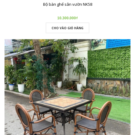
Bộ bàn ghế sân vườn NK58
10.300.000₫
CHO VÀO GIỎ HÀNG