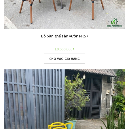
Bộ bàn ghế sân vườn NK57
10.500.000₫
CHO VÀO GIỎ HÀNG