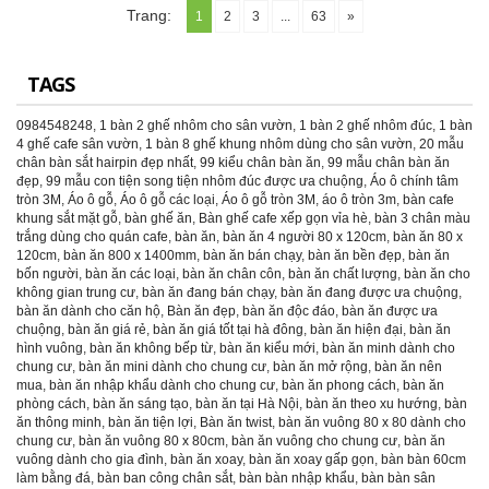
Trang:
1
2
3
...
63
»
TAGS
0984548248
,
1 bàn 2 ghế nhôm cho sân vườn
,
1 bàn 2 ghế nhôm đúc
,
1 bàn
4 ghế cafe sân vườn
,
1 bàn 8 ghế khung nhôm dùng cho sân vườn
,
20 mẫu
chân bàn sắt hairpin đẹp nhất
,
99 kiểu chân bàn ăn
,
99 mẫu chân bàn ăn
đẹp
,
99 mẫu con tiện song tiện nhôm đúc được ưa chuộng
,
Áo ô chính tâm
tròn 3M
,
Áo ô gỗ
,
Áo ô gỗ các loại
,
Áo ô gỗ tròn 3M
,
áo ô tròn 3m
,
bàn cafe
khung sắt mặt gỗ
,
bàn ghế ăn
,
Bàn ghế cafe xếp gọn vỉa hè
,
bàn 3 chân màu
trắng dùng cho quán cafe
,
bàn ăn
,
bàn ăn 4 người 80 x 120cm
,
bàn ăn 80 x
120cm
,
bàn ăn 800 x 1400mm
,
bàn ăn bán chạy
,
bàn ăn bền đẹp
,
bàn ăn
bốn người
,
bàn ăn các loại
,
bàn ăn chân côn
,
bàn ăn chất lượng
,
bàn ăn cho
không gian trung cư
,
bàn ăn đang bán chạy
,
bàn ăn đang được ưa chuộng
,
bàn ăn dành cho căn hộ
,
Bàn ăn đẹp
,
bàn ăn độc đáo
,
bàn ăn được ưa
chuộng
,
bàn ăn giá rẻ
,
bàn ăn giá tốt tại hà đông
,
bàn ăn hiện đại
,
bàn ăn
hình vuông
,
bàn ăn không bếp từ
,
bàn ăn kiểu mới
,
bàn ăn minh dành cho
chung cư
,
bàn ăn mini dành cho chung cư
,
bàn ăn mở rộng
,
bàn ăn nên
mua
,
bàn ăn nhập khẩu dành cho chung cư
,
bàn ăn phong cách
,
bàn ăn
phòng cách
,
bàn ăn sáng tạo
,
bàn ăn tại Hà Nội
,
bàn ăn theo xu hướng
,
bàn
ăn thông minh
,
bàn ăn tiện lợi
,
Bàn ăn twist
,
bàn ăn vuông 80 x 80 dành cho
chung cư
,
bàn ăn vuông 80 x 80cm
,
bàn ăn vuông cho chung cư
,
bàn ăn
vuông dành cho gia đình
,
bàn ăn xoay
,
bàn ăn xoay gấp gọn
,
bàn bàn 60cm
làm bằng đá
,
bàn ban công chân sắt
,
bàn bàn nhập khẩu
,
bàn bàn sân