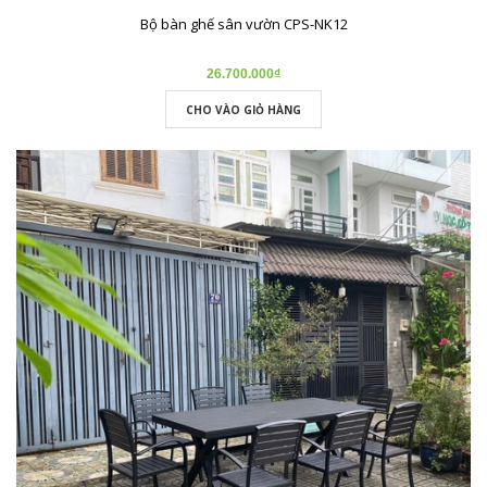
Bộ bàn ghế sân vườn CPS-NK12
26.700.000₫
CHO VÀO GIỎ HÀNG