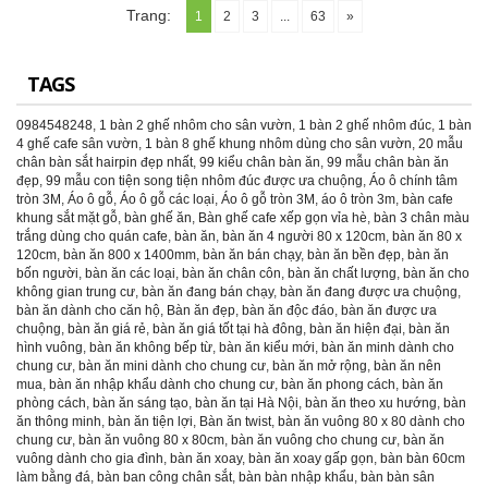
Trang:
1
2
3
...
63
»
TAGS
0984548248
,
1 bàn 2 ghế nhôm cho sân vườn
,
1 bàn 2 ghế nhôm đúc
,
1 bàn
4 ghế cafe sân vườn
,
1 bàn 8 ghế khung nhôm dùng cho sân vườn
,
20 mẫu
chân bàn sắt hairpin đẹp nhất
,
99 kiểu chân bàn ăn
,
99 mẫu chân bàn ăn
đẹp
,
99 mẫu con tiện song tiện nhôm đúc được ưa chuộng
,
Áo ô chính tâm
tròn 3M
,
Áo ô gỗ
,
Áo ô gỗ các loại
,
Áo ô gỗ tròn 3M
,
áo ô tròn 3m
,
bàn cafe
khung sắt mặt gỗ
,
bàn ghế ăn
,
Bàn ghế cafe xếp gọn vỉa hè
,
bàn 3 chân màu
trắng dùng cho quán cafe
,
bàn ăn
,
bàn ăn 4 người 80 x 120cm
,
bàn ăn 80 x
120cm
,
bàn ăn 800 x 1400mm
,
bàn ăn bán chạy
,
bàn ăn bền đẹp
,
bàn ăn
bốn người
,
bàn ăn các loại
,
bàn ăn chân côn
,
bàn ăn chất lượng
,
bàn ăn cho
không gian trung cư
,
bàn ăn đang bán chạy
,
bàn ăn đang được ưa chuộng
,
bàn ăn dành cho căn hộ
,
Bàn ăn đẹp
,
bàn ăn độc đáo
,
bàn ăn được ưa
chuộng
,
bàn ăn giá rẻ
,
bàn ăn giá tốt tại hà đông
,
bàn ăn hiện đại
,
bàn ăn
hình vuông
,
bàn ăn không bếp từ
,
bàn ăn kiểu mới
,
bàn ăn minh dành cho
chung cư
,
bàn ăn mini dành cho chung cư
,
bàn ăn mở rộng
,
bàn ăn nên
mua
,
bàn ăn nhập khẩu dành cho chung cư
,
bàn ăn phong cách
,
bàn ăn
phòng cách
,
bàn ăn sáng tạo
,
bàn ăn tại Hà Nội
,
bàn ăn theo xu hướng
,
bàn
ăn thông minh
,
bàn ăn tiện lợi
,
Bàn ăn twist
,
bàn ăn vuông 80 x 80 dành cho
chung cư
,
bàn ăn vuông 80 x 80cm
,
bàn ăn vuông cho chung cư
,
bàn ăn
vuông dành cho gia đình
,
bàn ăn xoay
,
bàn ăn xoay gấp gọn
,
bàn bàn 60cm
làm bằng đá
,
bàn ban công chân sắt
,
bàn bàn nhập khẩu
,
bàn bàn sân