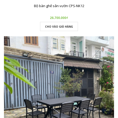
Bộ bàn ghế sân vườn CPS-NK12
26.700.000₫
CHO VÀO GIỎ HÀNG