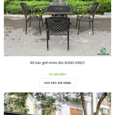
Bộ bàn ghế nhôm đúc BGND-V90QT
15.100.000₫
CHO VÀO GIỎ HÀNG