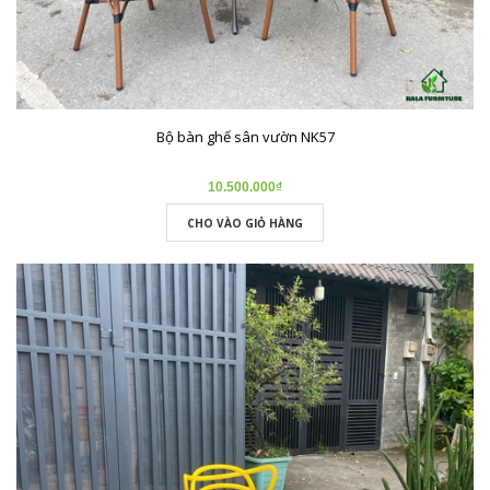
Bộ bàn ghế sân vườn NK57
10.500.000₫
CHO VÀO GIỎ HÀNG