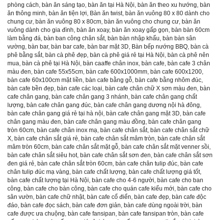
phòng cách
,
bàn ăn sáng tạo
,
bàn ăn tại Hà Nội
,
bàn ăn theo xu hướng
,
bàn
ăn thông minh
,
bàn ăn tiện lợi
,
Bàn ăn twist
,
bàn ăn vuông 80 x 80 dành cho
chung cư
,
bàn ăn vuông 80 x 80cm
,
bàn ăn vuông cho chung cư
,
bàn ăn
vuông dành cho gia đình
,
bàn ăn xoay
,
bàn ăn xoay gấp gọn
,
bàn bàn 60cm
làm bằng đá
,
bàn ban công chân sắt
,
bàn bàn nhập khẩu
,
bàn bàn sân
vường
,
bàn bar
,
bàn bar cafe
,
bàn bar mặt 3D
,
Bàn bếp nướng BBQ
,
bàn cà
phê bằng sắt
,
bàn cà phê đẹp
,
bàn cà phê giá rẻ tại Hà Nội
,
bàn cà phê nên
mua
,
bàn cà phê tại Hà Nội
,
bàn caaffe chân inox
,
bàn cafe
,
bàn cafe 3 chân
màu đen
,
bàn cafe 55x55cm
,
bàn cafe 600x1000mm
,
bàn cafe 600x1200
,
bàn cafe 60x100cm mặt liền
,
bàn cafe bằng gỗ
,
bàn cafe bằng nhôm đúc
,
bàn cafe bền đẹp
,
bàn cafe các loại
,
bàn cafe chân chữ X sơn màu đen
,
bàn
cafe chân gang
,
bàn cafe chân gang 3 nhánh
,
bàn cafe chân gang chất
lượng
,
bàn cafe chân gang đúc
,
bàn cafe chân gang dương nội hà đông
,
bàn cafe chân gang giá rẻ tại hà nội
,
bàn cafe chân gang mặt 3D
,
bàn cafe
chân gang màu đen
,
bàn cafe chân gang màu đồng
,
bàn cafe chân gang
tròn 60cm
,
bàn cafe chân inox mạ
,
bàn cafe chân sắt
,
bàn cafe chân sắt chữ
X
,
bàn cafe chân sắt giá rẻ
,
bàn cafe chân sắt mâm tròn
,
bàn cafe chân sắt
mâm tròn 60cm
,
bàn cafe chân sắt mặt gỗ
,
bàn cafe chân sắt mặt venner sồi
,
bàn cafe chân sắt siêu hot
,
bàn cafe chân sắt sơn đen
,
bàn cafe chân sắt sơn
đen giá rẻ
,
bàn cafe chân sắt tròn 60cm
,
bàn cafe chân tulip đúc
,
bàn cafe
chân tulip đúc mạ vàng
,
bàn cafe chất lượng
,
bàn cafe chất lượng giá tốt
,
bàn cafe chất lượng tại Hà Nội
,
bàn cafe cho 4-6 người
,
bàn cafe cho ban
công
,
bàn cafe cho bàn công
,
bàn cafe cho quán cafe kiểu mới
,
bàn cafe cho
sân vườn
,
bàn cafe chữ nhật
,
bàn cafe cổ điển
,
bàn cafe đẹp
,
bàn cafe độc
đáo
,
bàn cafe đọc sách
,
bàn cafe đơn giản
,
bàn cafe dùng ngoài trời
,
bàn
cafe được ưa chuộng
,
bàn cafe fansipan
,
bàn cafe fansipan tròn
,
bàn cafe