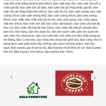
cafe tròn màu trắng đường kính 60cm
,
bàn cafe tulip đúc
,
bàn cafe vân gỗ 3
chân giá tốt
,
bàn cafe vân gỗ kala
,
bàn cafe vân gỗ nhập khẩu giá tốt
,
bàn
cafe vân gỗ nhập khẩu tròn 60cm
,
bàn cafe vỉa hè
,
bàn cafe vuông
,
bàn cafe
vuông 55cm
,
bàn cafe vuông 600
,
bàn cafe vuông 60cm
,
bàn cafe vuông
90cm
,
bàn caffe
,
bán chân bàn tại hà nội
,
bàn chân gang
,
bàn chân gang
mặt tròn 60cm
,
bàn chân lơn sắt
,
bàn chân sắt hairpin
,
bàn chân sắt mặt đá
tròn 1m
,
bàn chân sắt mặt đá tròn 50cm
,
bàn chân sắt mặt gỗ nguyên tấm
,
bàn cho nhà hàng
,
bàn cho quán ăn
,
bàn cho quán cafe
,
bàn cho quán trà
sữa
,
bàn cho showroom
,
bàn cho sofa kiểu mới
,
Bán con tiện chất lượng tại
Hà Đông
,
Bàn Concorde
,
ban công nên dùng bàn ghế nào
,
Ban công nhỏ có
dùng được bàn ghế nhôm đúc không
,
bàn decor phòng khách
,
bàn đọc
sách
,
Bàn eames giá rẻ tại hà nội
,
Bàn Eames HCM 80x120 cm
,
Bàn Eames
tròn 60
,
Bàn Eames Tròn 60cm
,
bàn eames tròn 70cm
,