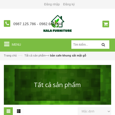
Đăng nhập
Đăng ký
0987.125.786
-
0982.668.994
MENU
—›
Trang chủ
Tất cả sản phẩm
—›
bàn cafe khung sắt mặt gỗ
Tất cả sản phẩm