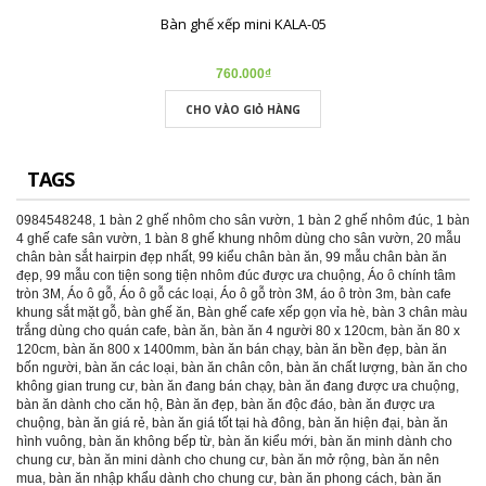
Bàn ghế xếp mini KALA-05
760.000₫
CHO VÀO GIỎ HÀNG
TAGS
0984548248
,
1 bàn 2 ghế nhôm cho sân vườn
,
1 bàn 2 ghế nhôm đúc
,
1 bàn
4 ghế cafe sân vườn
,
1 bàn 8 ghế khung nhôm dùng cho sân vườn
,
20 mẫu
chân bàn sắt hairpin đẹp nhất
,
99 kiểu chân bàn ăn
,
99 mẫu chân bàn ăn
đẹp
,
99 mẫu con tiện song tiện nhôm đúc được ưa chuộng
,
Áo ô chính tâm
tròn 3M
,
Áo ô gỗ
,
Áo ô gỗ các loại
,
Áo ô gỗ tròn 3M
,
áo ô tròn 3m
,
bàn cafe
khung sắt mặt gỗ
,
bàn ghế ăn
,
Bàn ghế cafe xếp gọn vỉa hè
,
bàn 3 chân màu
trắng dùng cho quán cafe
,
bàn ăn
,
bàn ăn 4 người 80 x 120cm
,
bàn ăn 80 x
120cm
,
bàn ăn 800 x 1400mm
,
bàn ăn bán chạy
,
bàn ăn bền đẹp
,
bàn ăn
bốn người
,
bàn ăn các loại
,
bàn ăn chân côn
,
bàn ăn chất lượng
,
bàn ăn cho
không gian trung cư
,
bàn ăn đang bán chạy
,
bàn ăn đang được ưa chuộng
,
bàn ăn dành cho căn hộ
,
Bàn ăn đẹp
,
bàn ăn độc đáo
,
bàn ăn được ưa
chuộng
,
bàn ăn giá rẻ
,
bàn ăn giá tốt tại hà đông
,
bàn ăn hiện đại
,
bàn ăn
hình vuông
,
bàn ăn không bếp từ
,
bàn ăn kiểu mới
,
bàn ăn minh dành cho
chung cư
,
bàn ăn mini dành cho chung cư
,
bàn ăn mở rộng
,
bàn ăn nên
mua
,
bàn ăn nhập khẩu dành cho chung cư
,
bàn ăn phong cách
,
bàn ăn