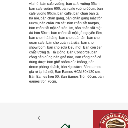
vỉa hè
,
bàn cafe vuông
,
bàn cafe vuông 55cm
,
bàn cafe vuông 600
,
bàn cafe vuông 60cm
,
bàn
cafe vuông 90cm
,
bàn caffe
,
bán chân bàn tại
hà nội
,
bàn chân gang
,
bàn chân gang mặt tròn
60cm
,
bàn chân lơn sắt
,
bàn chân sắt hairpin
,
bàn chân sắt mặt đá tròn 1m
,
bàn chân sắt mặt
đá tròn 50cm
,
bàn chân sắt mặt gỗ nguyên tấm
,
bàn cho nhà hàng
,
bàn cho quán ăn
,
bàn cho
quán cafe
,
bàn cho quán trà sữa
,
bàn cho
showroom
,
bàn cho sofa kiểu mới
,
Bán con tiện
chất lượng tại Hà Đông
,
Bàn Concorde
,
ban
công nên dùng bàn ghế nào
,
Ban công nhỏ có
dùng được bàn ghế nhôm đúc không
,
bàn
decor phòng khách
,
bàn đọc sách
,
Bàn eames
giá rẻ tại hà nội
,
Bàn Eames HCM 80x120 cm
,
Bàn Eames tròn 60
,
Bàn Eames Tròn 60cm
,
bàn
eames tròn 70cm
,