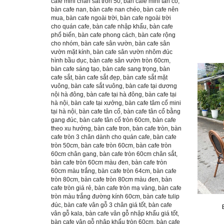
cafe mini chân sắt tròn 50
,
bàn cafe mini tân cổ
,
bàn cafe nan
,
bàn cafe nan chéo
,
bàn cafe nên
mua
,
bàn cafe ngoài trời
,
bàn cafe ngoài trời
cho quán cafe
,
bàn cafe nhập khẩu
,
bàn cafe
phổ biến
,
bàn cafe phong cách
,
bàn cafe rộng
cho nhóm
,
bàn cafe sân vườn
,
bàn cafe sân
vườn mặt kính
,
bàn cafe sân vườn nhôm đúc
hình bầu dục
,
bàn cafe sân vườn tròn 60cm
,
bàn cafe sáng tạo
,
bàn cafe sang trọng
,
bàn
cafe sắt
,
bàn cafe sắt đẹp
,
bàn cafe sắt mặt
vuông
,
bàn cafe sắt vuông
,
bàn cafe tại dương
nội hà đông
,
bàn cafe tại hà đông
,
bàn cafe tại
hà nội
,
bàn cafe tại xưởng
,
bàn cafe tâm cổ mini
tại hà nội
,
bàn cafe tân cổ
,
bàn cafe tân cổ bằng
gang đúc
,
bàn cafe tân cổ tròn 60cm
,
bàn cafe
theo xu hướng
,
bàn cafe tron
,
bàn cafe tròn
,
bàn
cafe tròn 3 chân dành cho quán cafe
,
bàn cafe
tròn 50cm
,
bàn cafe tròn 60cm
,
bàn cafe tròn
60cm chân gang
,
bàn cafe tròn 60cm chân sắt
,
bàn cafe tròn 60cm màu đen
,
bàn cafe tròn
60cm màu trắng
,
bàn cafe tròn 64cm
,
bàn cafe
tròn 80cm
,
bàn cafe tròn 80cm màu đen
,
bàn
cafe tròn giá rẻ
,
bàn cafe tròn mạ vàng
,
bàn cafe
tròn màu trắng đường kính 60cm
,
bàn cafe tulip
đúc
,
bàn cafe vân gỗ 3 chân giá tốt
,
bàn cafe
vân gỗ kala
,
bàn cafe vân gỗ nhập khẩu giá tốt
,
bàn cafe vân gỗ nhập khẩu tròn 60cm
,
bàn cafe