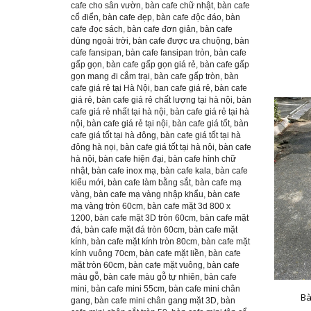
cafe cho sân vườn
,
bàn cafe chữ nhật
,
bàn cafe
cổ điển
,
bàn cafe đẹp
,
bàn cafe độc đáo
,
bàn
cafe đọc sách
,
bàn cafe đơn giản
,
bàn cafe
dùng ngoài trời
,
bàn cafe được ưa chuộng
,
bàn
cafe fansipan
,
bàn cafe fansipan tròn
,
bàn cafe
gấp gọn
,
bàn cafe gấp gọn giá rẻ
,
bàn cafe gấp
gọn mang đi cắm trại
,
bàn cafe gấp tròn
,
bàn
cafe giá rẻ tại Hà Nội
,
ban cafe giá rẻ
,
bàn cafe
giá rẻ
,
bàn cafe giá rẻ chất lượng tại hà nội
,
bàn
cafe giá rẻ nhất tại hà nội
,
bàn cafe giá rẻ tại hà
nội
,
bàn cafe giá rẻ tại nội
,
bàn cafe giá tốt
,
bàn
cafe giá tốt tại hà đông
,
bàn cafe giá tốt tại hà
đông hà nọi
,
bàn cafe giá tốt tại hà nội
,
bàn cafe
hà nội
,
bàn cafe hiện đại
,
bàn cafe hình chữ
nhật
,
bàn cafe inox mạ
,
bàn cafe kala
,
bàn cafe
kiểu mới
,
bàn cafe làm bằng sắt
,
bàn cafe mạ
vàng
,
bàn cafe mạ vàng nhập khẩu
,
bàn cafe
mạ vàng tròn 60cm
,
bàn cafe mặt 3d 800 x
1200
,
bàn cafe mặt 3D tròn 60cm
,
bàn cafe mặt
đá
,
bàn cafe mặt đá tròn 60cm
,
bàn cafe mặt
kính
,
bàn cafe mặt kính tròn 80cm
,
bàn cafe mặt
kính vuông 70cm
,
bàn cafe mặt liền
,
bàn cafe
mặt tròn 60cm
,
bàn cafe mặt vuông
,
bàn cafe
màu gỗ
,
bàn cafe màu gỗ tự nhiên
,
bàn cafe
mini
,
bàn cafe mini 55cm
,
bàn cafe mini chân
Bà
gang
,
bàn cafe mini chân gang mặt 3D
,
bàn