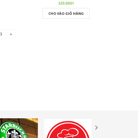
320.000₫
CHO VÀO GIỎ HÀNG
63
»