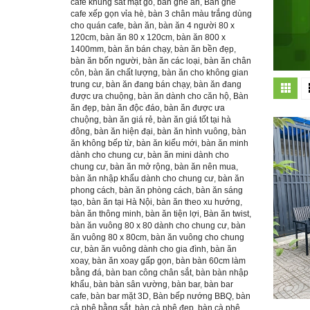
cafe khung sắt mặt gỗ
,
bàn ghế ăn
,
Bàn ghế
cafe xếp gọn vỉa hè
,
bàn 3 chân màu trắng dùng
cho quán cafe
,
bàn ăn
,
bàn ăn 4 người 80 x
120cm
,
bàn ăn 80 x 120cm
,
bàn ăn 800 x
1400mm
,
bàn ăn bán chạy
,
bàn ăn bền đẹp
,
bàn ăn bốn người
,
bàn ăn các loại
,
bàn ăn chân
côn
,
bàn ăn chất lượng
,
bàn ăn cho không gian
trung cư
,
bàn ăn đang bán chạy
,
bàn ăn đang
được ưa chuộng
,
bàn ăn dành cho căn hộ
,
Bàn
ăn đẹp
,
bàn ăn độc đáo
,
bàn ăn được ưa
chuộng
,
bàn ăn giá rẻ
,
bàn ăn giá tốt tại hà
đông
,
bàn ăn hiện đại
,
bàn ăn hình vuông
,
bàn
ăn không bếp từ
,
bàn ăn kiểu mới
,
bàn ăn minh
dành cho chung cư
,
bàn ăn mini dành cho
chung cư
,
bàn ăn mở rộng
,
bàn ăn nên mua
,
bàn ăn nhập khẩu dành cho chung cư
,
bàn ăn
phong cách
,
bàn ăn phòng cách
,
bàn ăn sáng
tạo
,
bàn ăn tại Hà Nội
,
bàn ăn theo xu hướng
,
bàn ăn thông minh
,
bàn ăn tiện lợi
,
Bàn ăn twist
,
bàn ăn vuông 80 x 80 dành cho chung cư
,
bàn
ăn vuông 80 x 80cm
,
bàn ăn vuông cho chung
cư
,
bàn ăn vuông dành cho gia đình
,
bàn ăn
xoay
,
bàn ăn xoay gấp gọn
,
bàn bàn 60cm làm
bằng đá
,
bàn ban công chân sắt
,
bàn bàn nhập
khẩu
,
bàn bàn sân vường
,
bàn bar
,
bàn bar
cafe
,
bàn bar mặt 3D
,
Bàn bếp nướng BBQ
,
bàn
cà phê bằng sắt
,
bàn cà phê đẹp
,
bàn cà phê