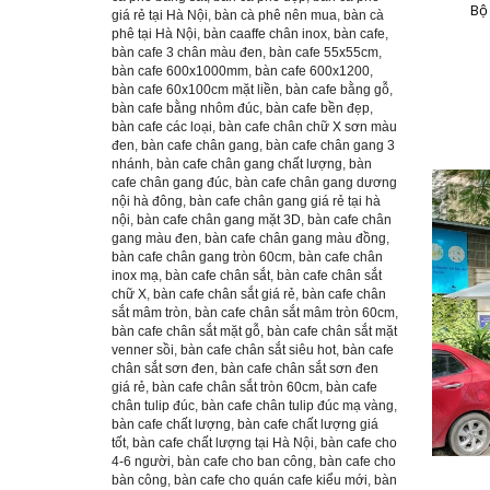
Bộ
giá rẻ tại Hà Nội
,
bàn cà phê nên mua
,
bàn cà
phê tại Hà Nội
,
bàn caaffe chân inox
,
bàn cafe
,
bàn cafe 3 chân màu đen
,
bàn cafe 55x55cm
,
bàn cafe 600x1000mm
,
bàn cafe 600x1200
,
bàn cafe 60x100cm mặt liền
,
bàn cafe bằng gỗ
,
bàn cafe bằng nhôm đúc
,
bàn cafe bền đẹp
,
bàn cafe các loại
,
bàn cafe chân chữ X sơn màu
đen
,
bàn cafe chân gang
,
bàn cafe chân gang 3
nhánh
,
bàn cafe chân gang chất lượng
,
bàn
cafe chân gang đúc
,
bàn cafe chân gang dương
nội hà đông
,
bàn cafe chân gang giá rẻ tại hà
nội
,
bàn cafe chân gang mặt 3D
,
bàn cafe chân
gang màu đen
,
bàn cafe chân gang màu đồng
,
bàn cafe chân gang tròn 60cm
,
bàn cafe chân
inox mạ
,
bàn cafe chân sắt
,
bàn cafe chân sắt
chữ X
,
bàn cafe chân sắt giá rẻ
,
bàn cafe chân
sắt mâm tròn
,
bàn cafe chân sắt mâm tròn 60cm
,
bàn cafe chân sắt mặt gỗ
,
bàn cafe chân sắt mặt
venner sồi
,
bàn cafe chân sắt siêu hot
,
bàn cafe
chân sắt sơn đen
,
bàn cafe chân sắt sơn đen
giá rẻ
,
bàn cafe chân sắt tròn 60cm
,
bàn cafe
chân tulip đúc
,
bàn cafe chân tulip đúc mạ vàng
,
bàn cafe chất lượng
,
bàn cafe chất lượng giá
tốt
,
bàn cafe chất lượng tại Hà Nội
,
bàn cafe cho
4-6 người
,
bàn cafe cho ban công
,
bàn cafe cho
bàn công
,
bàn cafe cho quán cafe kiểu mới
,
bàn