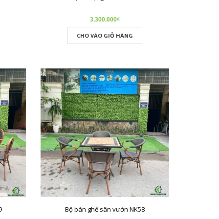
3.300.000₫
CHO VÀO GIỎ HÀNG
9
Bộ bàn ghế sân vườn NK58