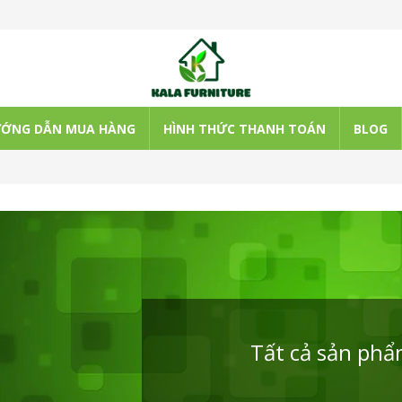
ỚNG DẪN MUA HÀNG
HÌNH THỨC THANH TOÁN
BLOG
Tất cả sản ph