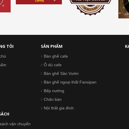
NG TÔI
SẢN PHẨM
K
chủ
Bàn ghế cafe
hẩm
Ô dù cafe
Bàn ghế Sân Vườn
Bàn ghế ngoại thất Fansipan
Bếp nướng
Chân bàn
Nội thất gia đình
SÁCH
sách vận chuyển