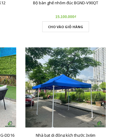
K12
Bộ bàn ghế nhôm đúc BGND-V90QT
15.100.000₫
CHO VÀO GIỎ HÀNG
BG-DD16
Nhà bạt di động kích thước 3x6m