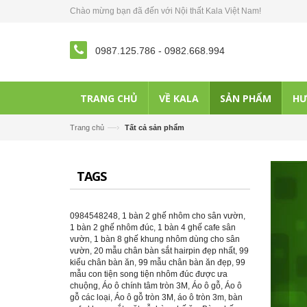
Chào mừng bạn đã đến với Nội thất Kala Việt Nam!
0987.125.786
-
0982.668.994
TRANG CHỦ
VỀ KALA
SẢN PHẨM
HƯ
—›
Trang chủ
Tất cả sản phẩm
TAGS
0984548248
,
1 bàn 2 ghế nhôm cho sân vườn
,
1 bàn 2 ghế nhôm đúc
,
1 bàn 4 ghế cafe sân
vườn
,
1 bàn 8 ghế khung nhôm dùng cho sân
vườn
,
20 mẫu chân bàn sắt hairpin đẹp nhất
,
99
kiểu chân bàn ăn
,
99 mẫu chân bàn ăn đẹp
,
99
mẫu con tiện song tiện nhôm đúc được ưa
chuộng
,
Áo ô chính tâm tròn 3M
,
Áo ô gỗ
,
Áo ô
gỗ các loại
,
Áo ô gỗ tròn 3M
,
áo ô tròn 3m
,
bàn