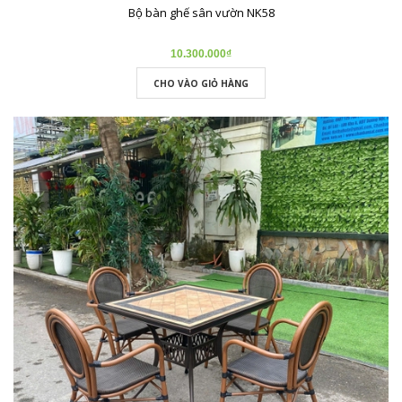
Bộ bàn ghế sân vườn NK58
10.300.000₫
CHO VÀO GIỎ HÀNG