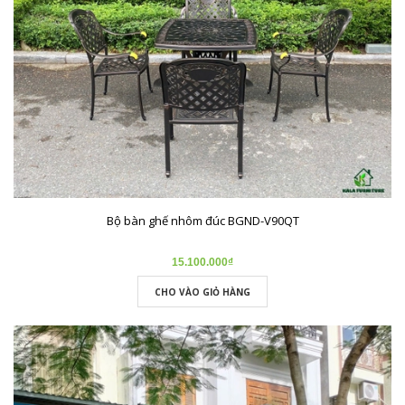
Bộ bàn ghế nhôm đúc BGND-V90QT
15.100.000₫
CHO VÀO GIỎ HÀNG