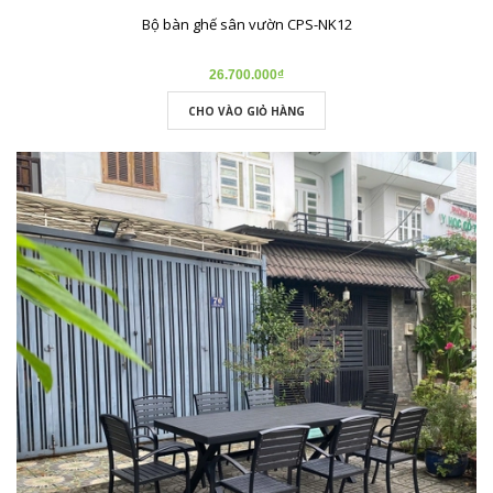
Bộ bàn ghế sân vườn CPS-NK12
26.700.000₫
CHO VÀO GIỎ HÀNG