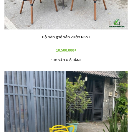
Bộ bàn ghế sân vườn NK57
10.500.000₫
CHO VÀO GIỎ HÀNG