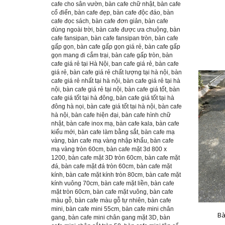
cafe cho sân vườn
,
bàn cafe chữ nhật
,
bàn cafe
cổ điển
,
bàn cafe đẹp
,
bàn cafe độc đáo
,
bàn
cafe đọc sách
,
bàn cafe đơn giản
,
bàn cafe
dùng ngoài trời
,
bàn cafe được ưa chuộng
,
bàn
cafe fansipan
,
bàn cafe fansipan tròn
,
bàn cafe
gấp gọn
,
bàn cafe gấp gọn giá rẻ
,
bàn cafe gấp
gọn mang đi cắm trại
,
bàn cafe gấp tròn
,
bàn
cafe giá rẻ tại Hà Nội
,
ban cafe giá rẻ
,
bàn cafe
giá rẻ
,
bàn cafe giá rẻ chất lượng tại hà nội
,
bàn
cafe giá rẻ nhất tại hà nội
,
bàn cafe giá rẻ tại hà
nội
,
bàn cafe giá rẻ tại nội
,
bàn cafe giá tốt
,
bàn
cafe giá tốt tại hà đông
,
bàn cafe giá tốt tại hà
đông hà nọi
,
bàn cafe giá tốt tại hà nội
,
bàn cafe
hà nội
,
bàn cafe hiện đại
,
bàn cafe hình chữ
nhật
,
bàn cafe inox mạ
,
bàn cafe kala
,
bàn cafe
kiểu mới
,
bàn cafe làm bằng sắt
,
bàn cafe mạ
vàng
,
bàn cafe mạ vàng nhập khẩu
,
bàn cafe
mạ vàng tròn 60cm
,
bàn cafe mặt 3d 800 x
1200
,
bàn cafe mặt 3D tròn 60cm
,
bàn cafe mặt
đá
,
bàn cafe mặt đá tròn 60cm
,
bàn cafe mặt
kính
,
bàn cafe mặt kính tròn 80cm
,
bàn cafe mặt
kính vuông 70cm
,
bàn cafe mặt liền
,
bàn cafe
mặt tròn 60cm
,
bàn cafe mặt vuông
,
bàn cafe
màu gỗ
,
bàn cafe màu gỗ tự nhiên
,
bàn cafe
mini
,
bàn cafe mini 55cm
,
bàn cafe mini chân
Bà
gang
,
bàn cafe mini chân gang mặt 3D
,
bàn