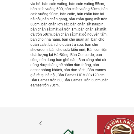
vỉa hè
,
bàn cafe vuông
,
bàn cafe vuông 55cm
,
bàn cafe vuông 600
,
bàn cafe vuông 60cm
,
bàn
cafe vuông 90cm
,
bàn caffe
,
bán chân bàn tại
hà nội
,
bàn chân gang
,
bàn chân gang mặt tròn
60cm
,
bàn chân lơn sắt
,
bàn chân sắt hairpin
,
bàn chân sắt mặt đá tròn 1m
,
bàn chân sắt mặt
đá tròn 50cm
,
bàn chân sắt mặt gỗ nguyên tấm
,
bàn cho nhà hàng
,
bàn cho quán ăn
,
bàn cho
quán cafe
,
bàn cho quán trà sữa
,
bàn cho
showroom
,
bàn cho sofa kiểu mới
,
Bán con tiện
chất lượng tại Hà Đông
,
Bàn Concorde
,
ban
công nên dùng bàn ghế nào
,
Ban công nhỏ có
dùng được bàn ghế nhôm đúc không
,
bàn
decor phòng khách
,
bàn đọc sách
,
Bàn eames
giá rẻ tại hà nội
,
Bàn Eames HCM 80x120 cm
,
Bàn Eames tròn 60
,
Bàn Eames Tròn 60cm
,
bàn
eames tròn 70cm
,