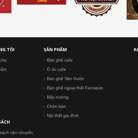
NG TÔI
SẢN PHẨM
K
chủ
Bàn ghế cafe
hẩm
Ô dù cafe
Bàn ghế Sân Vườn
Bàn ghế ngoại thất Fansipan
Bếp nướng
Chân bàn
Nội thất gia đình
SÁCH
sách vận chuyển