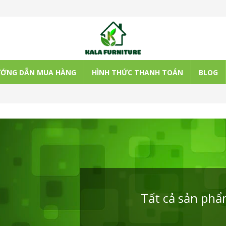
ỚNG DẪN MUA HÀNG
HÌNH THỨC THANH TOÁN
BLOG
Tất cả sản ph