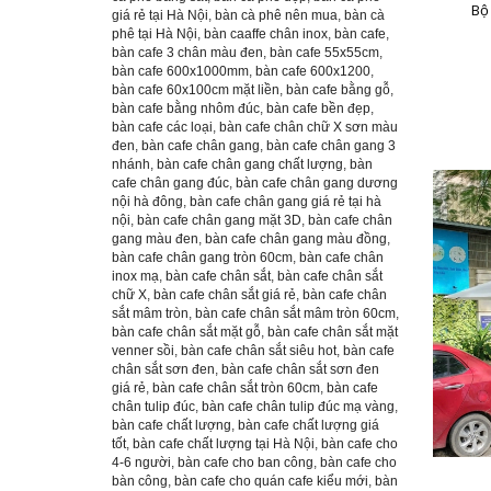
Bộ
giá rẻ tại Hà Nội
,
bàn cà phê nên mua
,
bàn cà
phê tại Hà Nội
,
bàn caaffe chân inox
,
bàn cafe
,
bàn cafe 3 chân màu đen
,
bàn cafe 55x55cm
,
bàn cafe 600x1000mm
,
bàn cafe 600x1200
,
bàn cafe 60x100cm mặt liền
,
bàn cafe bằng gỗ
,
bàn cafe bằng nhôm đúc
,
bàn cafe bền đẹp
,
bàn cafe các loại
,
bàn cafe chân chữ X sơn màu
đen
,
bàn cafe chân gang
,
bàn cafe chân gang 3
nhánh
,
bàn cafe chân gang chất lượng
,
bàn
cafe chân gang đúc
,
bàn cafe chân gang dương
nội hà đông
,
bàn cafe chân gang giá rẻ tại hà
nội
,
bàn cafe chân gang mặt 3D
,
bàn cafe chân
gang màu đen
,
bàn cafe chân gang màu đồng
,
bàn cafe chân gang tròn 60cm
,
bàn cafe chân
inox mạ
,
bàn cafe chân sắt
,
bàn cafe chân sắt
chữ X
,
bàn cafe chân sắt giá rẻ
,
bàn cafe chân
sắt mâm tròn
,
bàn cafe chân sắt mâm tròn 60cm
,
bàn cafe chân sắt mặt gỗ
,
bàn cafe chân sắt mặt
venner sồi
,
bàn cafe chân sắt siêu hot
,
bàn cafe
chân sắt sơn đen
,
bàn cafe chân sắt sơn đen
giá rẻ
,
bàn cafe chân sắt tròn 60cm
,
bàn cafe
chân tulip đúc
,
bàn cafe chân tulip đúc mạ vàng
,
bàn cafe chất lượng
,
bàn cafe chất lượng giá
tốt
,
bàn cafe chất lượng tại Hà Nội
,
bàn cafe cho
4-6 người
,
bàn cafe cho ban công
,
bàn cafe cho
bàn công
,
bàn cafe cho quán cafe kiểu mới
,
bàn