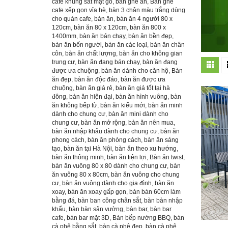
cafe khung sắt mặt gỗ
,
bàn ghế ăn
,
Bàn ghế
cafe xếp gọn vỉa hè
,
bàn 3 chân màu trắng dùng
cho quán cafe
,
bàn ăn
,
bàn ăn 4 người 80 x
120cm
,
bàn ăn 80 x 120cm
,
bàn ăn 800 x
1400mm
,
bàn ăn bán chạy
,
bàn ăn bền đẹp
,
bàn ăn bốn người
,
bàn ăn các loại
,
bàn ăn chân
côn
,
bàn ăn chất lượng
,
bàn ăn cho không gian
trung cư
,
bàn ăn đang bán chạy
,
bàn ăn đang
được ưa chuộng
,
bàn ăn dành cho căn hộ
,
Bàn
ăn đẹp
,
bàn ăn độc đáo
,
bàn ăn được ưa
chuộng
,
bàn ăn giá rẻ
,
bàn ăn giá tốt tại hà
đông
,
bàn ăn hiện đại
,
bàn ăn hình vuông
,
bàn
ăn không bếp từ
,
bàn ăn kiểu mới
,
bàn ăn minh
dành cho chung cư
,
bàn ăn mini dành cho
chung cư
,
bàn ăn mở rộng
,
bàn ăn nên mua
,
bàn ăn nhập khẩu dành cho chung cư
,
bàn ăn
phong cách
,
bàn ăn phòng cách
,
bàn ăn sáng
tạo
,
bàn ăn tại Hà Nội
,
bàn ăn theo xu hướng
,
bàn ăn thông minh
,
bàn ăn tiện lợi
,
Bàn ăn twist
,
bàn ăn vuông 80 x 80 dành cho chung cư
,
bàn
ăn vuông 80 x 80cm
,
bàn ăn vuông cho chung
cư
,
bàn ăn vuông dành cho gia đình
,
bàn ăn
xoay
,
bàn ăn xoay gấp gọn
,
bàn bàn 60cm làm
bằng đá
,
bàn ban công chân sắt
,
bàn bàn nhập
khẩu
,
bàn bàn sân vường
,
bàn bar
,
bàn bar
cafe
,
bàn bar mặt 3D
,
Bàn bếp nướng BBQ
,
bàn
cà phê bằng sắt
,
bàn cà phê đẹp
,
bàn cà phê