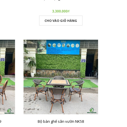
3.300.000₫
CHO VÀO GIỎ HÀNG
9
Bộ bàn ghế sân vườn NK58