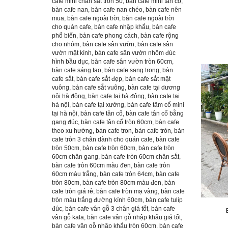
cafe mini chân sắt tròn 50
,
bàn cafe mini tân cổ
,
bàn cafe nan
,
bàn cafe nan chéo
,
bàn cafe nên
mua
,
bàn cafe ngoài trời
,
bàn cafe ngoài trời
cho quán cafe
,
bàn cafe nhập khẩu
,
bàn cafe
phổ biến
,
bàn cafe phong cách
,
bàn cafe rộng
cho nhóm
,
bàn cafe sân vườn
,
bàn cafe sân
vườn mặt kính
,
bàn cafe sân vườn nhôm đúc
hình bầu dục
,
bàn cafe sân vườn tròn 60cm
,
bàn cafe sáng tạo
,
bàn cafe sang trọng
,
bàn
cafe sắt
,
bàn cafe sắt đẹp
,
bàn cafe sắt mặt
vuông
,
bàn cafe sắt vuông
,
bàn cafe tại dương
nội hà đông
,
bàn cafe tại hà đông
,
bàn cafe tại
hà nội
,
bàn cafe tại xưởng
,
bàn cafe tâm cổ mini
tại hà nội
,
bàn cafe tân cổ
,
bàn cafe tân cổ bằng
gang đúc
,
bàn cafe tân cổ tròn 60cm
,
bàn cafe
theo xu hướng
,
bàn cafe tron
,
bàn cafe tròn
,
bàn
cafe tròn 3 chân dành cho quán cafe
,
bàn cafe
tròn 50cm
,
bàn cafe tròn 60cm
,
bàn cafe tròn
60cm chân gang
,
bàn cafe tròn 60cm chân sắt
,
bàn cafe tròn 60cm màu đen
,
bàn cafe tròn
60cm màu trắng
,
bàn cafe tròn 64cm
,
bàn cafe
tròn 80cm
,
bàn cafe tròn 80cm màu đen
,
bàn
cafe tròn giá rẻ
,
bàn cafe tròn mạ vàng
,
bàn cafe
tròn màu trắng đường kính 60cm
,
bàn cafe tulip
đúc
,
bàn cafe vân gỗ 3 chân giá tốt
,
bàn cafe
vân gỗ kala
,
bàn cafe vân gỗ nhập khẩu giá tốt
,
bàn cafe vân gỗ nhập khẩu tròn 60cm
,
bàn cafe