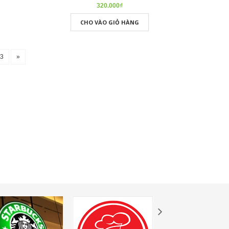
320.000₫
CHO VÀO GIỎ HÀNG
63
»