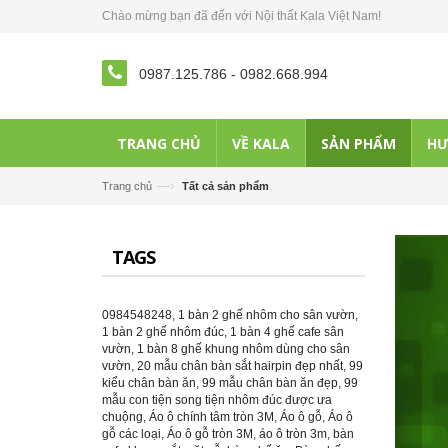
Chào mừng bạn đã đến với Nội thất Kala Việt Nam!
0987.125.786
-
0982.668.994
TRANG CHỦ
VỀ KALA
SẢN PHẨM
HƯ
—›
Trang chủ
Tất cả sản phẩm
TAGS
0984548248
,
1 bàn 2 ghế nhôm cho sân vườn
,
1 bàn 2 ghế nhôm đúc
,
1 bàn 4 ghế cafe sân
vườn
,
1 bàn 8 ghế khung nhôm dùng cho sân
vườn
,
20 mẫu chân bàn sắt hairpin đẹp nhất
,
99
kiểu chân bàn ăn
,
99 mẫu chân bàn ăn đẹp
,
99
mẫu con tiện song tiện nhôm đúc được ưa
chuộng
,
Áo ô chính tâm tròn 3M
,
Áo ô gỗ
,
Áo ô
gỗ các loại
,
Áo ô gỗ tròn 3M
,
áo ô tròn 3m
,
bàn