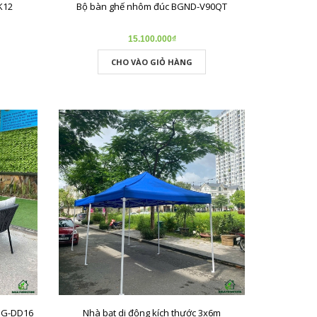
K12
Bộ bàn ghế nhôm đúc BGND-V90QT
15.100.000₫
CHO VÀO GIỎ HÀNG
BG-DD16
Nhà bạt di động kích thước 3x6m