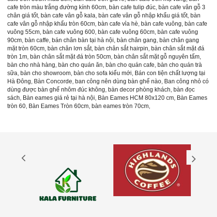
cafe tròn màu trắng đường kính 60cm
,
bàn cafe tulip đúc
,
bàn cafe vân gỗ 3
chân giá tốt
,
bàn cafe vân gỗ kala
,
bàn cafe vân gỗ nhập khẩu giá tốt
,
bàn
cafe vân gỗ nhập khẩu tròn 60cm
,
bàn cafe vỉa hè
,
bàn cafe vuông
,
bàn cafe
vuông 55cm
,
bàn cafe vuông 600
,
bàn cafe vuông 60cm
,
bàn cafe vuông
90cm
,
bàn caffe
,
bán chân bàn tại hà nội
,
bàn chân gang
,
bàn chân gang
mặt tròn 60cm
,
bàn chân lơn sắt
,
bàn chân sắt hairpin
,
bàn chân sắt mặt đá
tròn 1m
,
bàn chân sắt mặt đá tròn 50cm
,
bàn chân sắt mặt gỗ nguyên tấm
,
bàn cho nhà hàng
,
bàn cho quán ăn
,
bàn cho quán cafe
,
bàn cho quán trà
sữa
,
bàn cho showroom
,
bàn cho sofa kiểu mới
,
Bán con tiện chất lượng tại
Hà Đông
,
Bàn Concorde
,
ban công nên dùng bàn ghế nào
,
Ban công nhỏ có
dùng được bàn ghế nhôm đúc không
,
bàn decor phòng khách
,
bàn đọc
sách
,
Bàn eames giá rẻ tại hà nội
,
Bàn Eames HCM 80x120 cm
,
Bàn Eames
tròn 60
,
Bàn Eames Tròn 60cm
,
bàn eames tròn 70cm
,