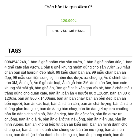
Chân bàn Hairpin 40cm C5
120.000₫
CHO VÀO GIỎ HÀNG
TAGS
0984548248
,
1 bàn 2 ghế nhôm cho sân vườn
,
1 bàn 2 ghế nhôm đúc
,
1 bàn
4 ghế cafe sân vườn
,
1 bàn 8 ghế khung nhôm dùng cho sân vườn
,
20 mẫu
chân bàn sắt hairpin đẹp nhất
,
99 kiểu chân bàn ăn
,
99 mẫu chân bàn ăn
đẹp
,
99 mẫu con tiện song tiện nhôm đúc được ưa chuộng
,
Áo ô chính tâm
tròn 3M
,
Áo ô gỗ
,
Áo ô gỗ các loại
,
Áo ô gỗ tròn 3M
,
áo ô tròn 3m
,
bàn cafe
khung sắt mặt gỗ
,
bàn ghế ăn
,
Bàn ghế cafe xếp gọn vỉa hè
,
bàn 3 chân màu
trắng dùng cho quán cafe
,
bàn ăn
,
bàn ăn 4 người 80 x 120cm
,
bàn ăn 80 x
120cm
,
bàn ăn 800 x 1400mm
,
bàn ăn bán chạy
,
bàn ăn bền đẹp
,
bàn ăn
bốn người
,
bàn ăn các loại
,
bàn ăn chân côn
,
bàn ăn chất lượng
,
bàn ăn cho
không gian trung cư
,
bàn ăn đang bán chạy
,
bàn ăn đang được ưa chuộng
,
bàn ăn dành cho căn hộ
,
Bàn ăn đẹp
,
bàn ăn độc đáo
,
bàn ăn được ưa
chuộng
,
bàn ăn giá rẻ
,
bàn ăn giá tốt tại hà đông
,
bàn ăn hiện đại
,
bàn ăn
hình vuông
,
bàn ăn không bếp từ
,
bàn ăn kiểu mới
,
bàn ăn minh dành cho
chung cư
,
bàn ăn mini dành cho chung cư
,
bàn ăn mở rộng
,
bàn ăn nên
mua
,
bàn ăn nhập khẩu dành cho chung cư
,
bàn ăn phong cách
,
bàn ăn