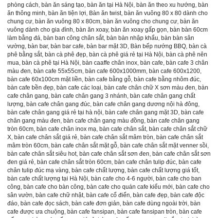
phòng cách
,
bàn ăn sáng tạo
,
bàn ăn tại Hà Nội
,
bàn ăn theo xu hướng
,
bàn
ăn thông minh
,
bàn ăn tiện lợi
,
Bàn ăn twist
,
bàn ăn vuông 80 x 80 dành cho
chung cư
,
bàn ăn vuông 80 x 80cm
,
bàn ăn vuông cho chung cư
,
bàn ăn
vuông dành cho gia đình
,
bàn ăn xoay
,
bàn ăn xoay gấp gọn
,
bàn bàn 60cm
làm bằng đá
,
bàn ban công chân sắt
,
bàn bàn nhập khẩu
,
bàn bàn sân
vường
,
bàn bar
,
bàn bar cafe
,
bàn bar mặt 3D
,
Bàn bếp nướng BBQ
,
bàn cà
phê bằng sắt
,
bàn cà phê đẹp
,
bàn cà phê giá rẻ tại Hà Nội
,
bàn cà phê nên
mua
,
bàn cà phê tại Hà Nội
,
bàn caaffe chân inox
,
bàn cafe
,
bàn cafe 3 chân
màu đen
,
bàn cafe 55x55cm
,
bàn cafe 600x1000mm
,
bàn cafe 600x1200
,
bàn cafe 60x100cm mặt liền
,
bàn cafe bằng gỗ
,
bàn cafe bằng nhôm đúc
,
bàn cafe bền đẹp
,
bàn cafe các loại
,
bàn cafe chân chữ X sơn màu đen
,
bàn
cafe chân gang
,
bàn cafe chân gang 3 nhánh
,
bàn cafe chân gang chất
lượng
,
bàn cafe chân gang đúc
,
bàn cafe chân gang dương nội hà đông
,
bàn cafe chân gang giá rẻ tại hà nội
,
bàn cafe chân gang mặt 3D
,
bàn cafe
chân gang màu đen
,
bàn cafe chân gang màu đồng
,
bàn cafe chân gang
tròn 60cm
,
bàn cafe chân inox mạ
,
bàn cafe chân sắt
,
bàn cafe chân sắt chữ
X
,
bàn cafe chân sắt giá rẻ
,
bàn cafe chân sắt mâm tròn
,
bàn cafe chân sắt
mâm tròn 60cm
,
bàn cafe chân sắt mặt gỗ
,
bàn cafe chân sắt mặt venner sồi
,
bàn cafe chân sắt siêu hot
,
bàn cafe chân sắt sơn đen
,
bàn cafe chân sắt sơn
đen giá rẻ
,
bàn cafe chân sắt tròn 60cm
,
bàn cafe chân tulip đúc
,
bàn cafe
chân tulip đúc mạ vàng
,
bàn cafe chất lượng
,
bàn cafe chất lượng giá tốt
,
bàn cafe chất lượng tại Hà Nội
,
bàn cafe cho 4-6 người
,
bàn cafe cho ban
công
,
bàn cafe cho bàn công
,
bàn cafe cho quán cafe kiểu mới
,
bàn cafe cho
sân vườn
,
bàn cafe chữ nhật
,
bàn cafe cổ điển
,
bàn cafe đẹp
,
bàn cafe độc
đáo
,
bàn cafe đọc sách
,
bàn cafe đơn giản
,
bàn cafe dùng ngoài trời
,
bàn
cafe được ưa chuộng
,
bàn cafe fansipan
,
bàn cafe fansipan tròn
,
bàn cafe