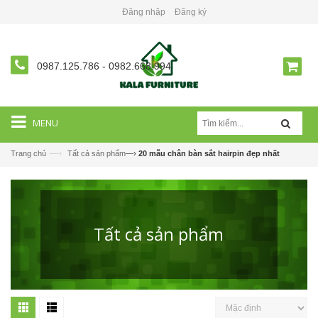
Đăng nhập
Đăng ký
0987.125.786
-
0982.668.994
MENU
—›
Trang chủ
Tất cả sản phẩm
—›
20 mẫu chân bàn sắt hairpin đẹp nhất
Tất cả sản phẩm