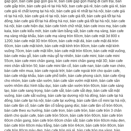
gấp gọn
,
bàn cafe gấp gọn giá rẻ
,
bàn cafe gấp gọn mang đi cắm trại
,
bàn
cafe gấp tròn
,
bàn cafe giá rẻ tại Hà Nội
,
ban cafe giá rẻ
,
bàn cafe giá rẻ
,
bàn
cafe giá rẻ chất lượng tại hà nội
,
bàn cafe giá rẻ nhất tại hà nội
,
bàn cafe giá
rẻ tại hà nội
,
bàn cafe giá rẻ tại nội
,
bàn cafe giá tốt
,
bàn cafe giá tốt tại hà
đông
,
bàn cafe giá tốt tại hà đông hà nọi
,
bàn cafe giá tốt tại hà nội
,
bàn cafe
hà nội
,
bàn cafe hiện đại
,
bàn cafe hình chữ nhật
,
bàn cafe inox mạ
,
bàn cafe
kala
,
bàn cafe kiểu mới
,
bàn cafe làm bằng sắt
,
bàn cafe mạ vàng
,
bàn cafe
mạ vàng nhập khẩu
,
bàn cafe mạ vàng tròn 60cm
,
bàn cafe mặt 3d 800 x
1200
,
bàn cafe mặt 3D tròn 60cm
,
bàn cafe mặt đá
,
bàn cafe mặt đá tròn
60cm
,
bàn cafe mặt kính
,
bàn cafe mặt kính tròn 80cm
,
bàn cafe mặt kính
vuông 70cm
,
bàn cafe mặt liền
,
bàn cafe mặt tròn 60cm
,
bàn cafe mặt vuông
,
bàn cafe màu gỗ
,
bàn cafe màu gỗ tự nhiên
,
bàn cafe mini
,
bàn cafe mini
55cm
,
bàn cafe mini chân gang
,
bàn cafe mini chân gang mặt 3D
,
bàn cafe
mini chân sắt tròn 50
,
bàn cafe mini tân cổ
,
bàn cafe nan
,
bàn cafe nan chéo
,
bàn cafe nên mua
,
bàn cafe ngoài trời
,
bàn cafe ngoài trời cho quán cafe
,
bàn cafe nhập khẩu
,
bàn cafe phổ biến
,
bàn cafe phong cách
,
bàn cafe rộng
cho nhóm
,
bàn cafe sân vườn
,
bàn cafe sân vườn mặt kính
,
bàn cafe sân
vườn nhôm đúc hình bầu dục
,
bàn cafe sân vườn tròn 60cm
,
bàn cafe sáng
tạo
,
bàn cafe sang trọng
,
bàn cafe sắt
,
bàn cafe sắt đẹp
,
bàn cafe sắt mặt
vuông
,
bàn cafe sắt vuông
,
bàn cafe tại dương nội hà đông
,
bàn cafe tại hà
đông
,
bàn cafe tại hà nội
,
bàn cafe tại xưởng
,
bàn cafe tâm cổ mini tại hà nội
,
bàn cafe tân cổ
,
bàn cafe tân cổ bằng gang đúc
,
bàn cafe tân cổ tròn 60cm
,
bàn cafe theo xu hướng
,
bàn cafe tron
,
bàn cafe tròn
,
bàn cafe tròn 3 chân
dành cho quán cafe
,
bàn cafe tròn 50cm
,
bàn cafe tròn 60cm
,
bàn cafe tròn
60cm chân gang
,
bàn cafe tròn 60cm chân sắt
,
bàn cafe tròn 60cm màu đen
,
bàn cafe tròn 60cm màu trắng
,
bàn cafe tròn 64cm
,
bàn cafe tròn 80cm
,
bàn
cafe tròn 80cm màu đen
,
bàn cafe tròn giá rẻ
,
bàn cafe tròn mạ vàng
,
bàn