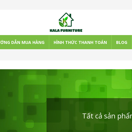
ỚNG DẪN MUA HÀNG
HÌNH THỨC THANH TOÁN
BLOG
Tất cả sản ph