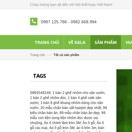
Chào mừng bạn đã đến với Nội thất Kala Việt Nam!
0987.125.786
-
0982.668.994
TRANG CHỦ
VỀ KALA
SẢN PHẨM
HƯ
—›
Trang chủ
Tất cả sản phẩm
TAGS
0984548248
,
1 bàn 2 ghế nhôm cho sân vườn
,
1 bàn 2 ghế nhôm đúc
,
1 bàn 4 ghế cafe sân
vườn
,
1 bàn 8 ghế khung nhôm dùng cho sân
vườn
,
20 mẫu chân bàn sắt hairpin đẹp nhất
,
99
kiểu chân bàn ăn
,
99 mẫu chân bàn ăn đẹp
,
99
mẫu con tiện song tiện nhôm đúc được ưa
chuộng
,
Áo ô chính tâm tròn 3M
,
Áo ô gỗ
,
Áo ô
gỗ các loại
,
Áo ô gỗ tròn 3M
,
áo ô tròn 3m
,
bàn