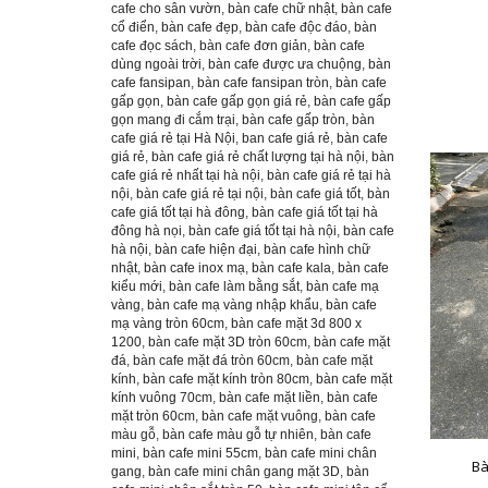
cafe cho sân vườn
,
bàn cafe chữ nhật
,
bàn cafe
cổ điển
,
bàn cafe đẹp
,
bàn cafe độc đáo
,
bàn
cafe đọc sách
,
bàn cafe đơn giản
,
bàn cafe
dùng ngoài trời
,
bàn cafe được ưa chuộng
,
bàn
cafe fansipan
,
bàn cafe fansipan tròn
,
bàn cafe
gấp gọn
,
bàn cafe gấp gọn giá rẻ
,
bàn cafe gấp
gọn mang đi cắm trại
,
bàn cafe gấp tròn
,
bàn
cafe giá rẻ tại Hà Nội
,
ban cafe giá rẻ
,
bàn cafe
giá rẻ
,
bàn cafe giá rẻ chất lượng tại hà nội
,
bàn
cafe giá rẻ nhất tại hà nội
,
bàn cafe giá rẻ tại hà
nội
,
bàn cafe giá rẻ tại nội
,
bàn cafe giá tốt
,
bàn
cafe giá tốt tại hà đông
,
bàn cafe giá tốt tại hà
đông hà nọi
,
bàn cafe giá tốt tại hà nội
,
bàn cafe
hà nội
,
bàn cafe hiện đại
,
bàn cafe hình chữ
nhật
,
bàn cafe inox mạ
,
bàn cafe kala
,
bàn cafe
kiểu mới
,
bàn cafe làm bằng sắt
,
bàn cafe mạ
vàng
,
bàn cafe mạ vàng nhập khẩu
,
bàn cafe
mạ vàng tròn 60cm
,
bàn cafe mặt 3d 800 x
1200
,
bàn cafe mặt 3D tròn 60cm
,
bàn cafe mặt
đá
,
bàn cafe mặt đá tròn 60cm
,
bàn cafe mặt
kính
,
bàn cafe mặt kính tròn 80cm
,
bàn cafe mặt
kính vuông 70cm
,
bàn cafe mặt liền
,
bàn cafe
mặt tròn 60cm
,
bàn cafe mặt vuông
,
bàn cafe
màu gỗ
,
bàn cafe màu gỗ tự nhiên
,
bàn cafe
mini
,
bàn cafe mini 55cm
,
bàn cafe mini chân
Bà
gang
,
bàn cafe mini chân gang mặt 3D
,
bàn