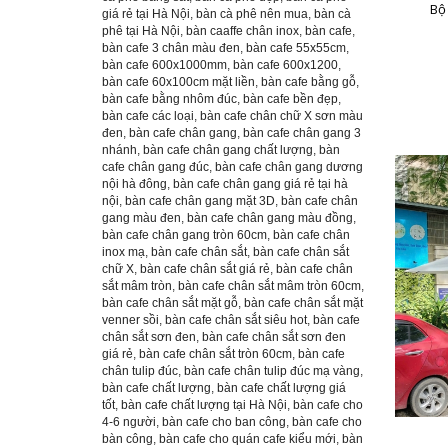
Bộ
giá rẻ tại Hà Nội
,
bàn cà phê nên mua
,
bàn cà
phê tại Hà Nội
,
bàn caaffe chân inox
,
bàn cafe
,
bàn cafe 3 chân màu đen
,
bàn cafe 55x55cm
,
bàn cafe 600x1000mm
,
bàn cafe 600x1200
,
bàn cafe 60x100cm mặt liền
,
bàn cafe bằng gỗ
,
bàn cafe bằng nhôm đúc
,
bàn cafe bền đẹp
,
bàn cafe các loại
,
bàn cafe chân chữ X sơn màu
đen
,
bàn cafe chân gang
,
bàn cafe chân gang 3
nhánh
,
bàn cafe chân gang chất lượng
,
bàn
cafe chân gang đúc
,
bàn cafe chân gang dương
nội hà đông
,
bàn cafe chân gang giá rẻ tại hà
nội
,
bàn cafe chân gang mặt 3D
,
bàn cafe chân
gang màu đen
,
bàn cafe chân gang màu đồng
,
bàn cafe chân gang tròn 60cm
,
bàn cafe chân
inox mạ
,
bàn cafe chân sắt
,
bàn cafe chân sắt
chữ X
,
bàn cafe chân sắt giá rẻ
,
bàn cafe chân
sắt mâm tròn
,
bàn cafe chân sắt mâm tròn 60cm
,
bàn cafe chân sắt mặt gỗ
,
bàn cafe chân sắt mặt
venner sồi
,
bàn cafe chân sắt siêu hot
,
bàn cafe
chân sắt sơn đen
,
bàn cafe chân sắt sơn đen
giá rẻ
,
bàn cafe chân sắt tròn 60cm
,
bàn cafe
chân tulip đúc
,
bàn cafe chân tulip đúc mạ vàng
,
bàn cafe chất lượng
,
bàn cafe chất lượng giá
tốt
,
bàn cafe chất lượng tại Hà Nội
,
bàn cafe cho
4-6 người
,
bàn cafe cho ban công
,
bàn cafe cho
bàn công
,
bàn cafe cho quán cafe kiểu mới
,
bàn