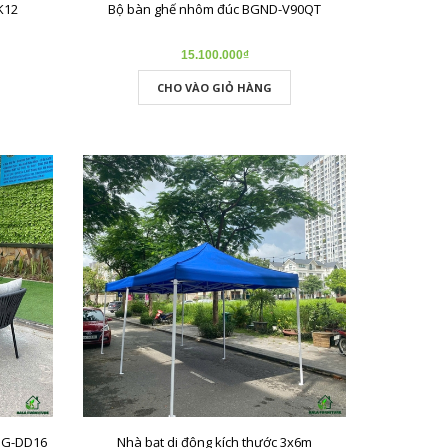
K12
Bộ bàn ghế nhôm đúc BGND-V90QT
15.100.000₫
CHO VÀO GIỎ HÀNG
BG-DD16
Nhà bạt di động kích thước 3x6m