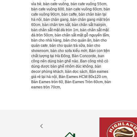
vỉa hè
,
bàn cafe vuông
,
bàn cafe vuông 55cm
,
bàn cafe vuông 600
,
bàn cafe vuông 60cm
,
bàn
cafe vuông 90cm
,
bàn caffe
,
bán chân bàn tại
hà nội
,
bàn chân gang
,
bàn chân gang mặt tròn
60cm
,
bàn chân lơn sắt
,
bàn chân sắt hairpin
,
bàn chân sắt mặt đá tròn 1m
,
bàn chân sắt mặt
đá tròn 50cm
,
bàn chân sắt mặt gỗ nguyên tấm
,
bàn cho nhà hàng
,
bàn cho quán ăn
,
bàn cho
quán cafe
,
bàn cho quán trà sữa
,
bàn cho
showroom
,
bàn cho sofa kiểu mới
,
Bán con tiện
chất lượng tại Hà Đông
,
Bàn Concorde
,
ban
công nên dùng bàn ghế nào
,
Ban công nhỏ có
dùng được bàn ghế nhôm đúc không
,
bàn
decor phòng khách
,
bàn đọc sách
,
Bàn eames
giá rẻ tại hà nội
,
Bàn Eames HCM 80x120 cm
,
Bàn Eames tròn 60
,
Bàn Eames Tròn 60cm
,
bàn
eames tròn 70cm
,