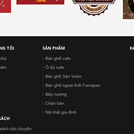
NG TÔI
SẢN PHẨM
K
chủ
Bàn ghế cafe
hẩm
Ô dù cafe
Bàn ghế Sân Vườn
Bàn ghế ngoại thất Fansipan
Bếp nướng
Chân bàn
Nội thất gia đình
SÁCH
sách vận chuyển