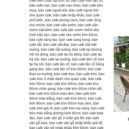
cafe mini chân sắt tròn 50
,
bàn cafe mini tân cổ
,
bàn cafe nan
,
bàn cafe nan chéo
,
bàn cafe nên
mua
,
bàn cafe ngoài trời
,
bàn cafe ngoài trời
cho quán cafe
,
bàn cafe nhập khẩu
,
bàn cafe
phổ biến
,
bàn cafe phong cách
,
bàn cafe rộng
cho nhóm
,
bàn cafe sân vườn
,
bàn cafe sân
vườn mặt kính
,
bàn cafe sân vườn nhôm đúc
hình bầu dục
,
bàn cafe sân vườn tròn 60cm
,
bàn cafe sáng tạo
,
bàn cafe sang trọng
,
bàn
cafe sắt
,
bàn cafe sắt đẹp
,
bàn cafe sắt mặt
vuông
,
bàn cafe sắt vuông
,
bàn cafe tại dương
nội hà đông
,
bàn cafe tại hà đông
,
bàn cafe tại
hà nội
,
bàn cafe tại xưởng
,
bàn cafe tâm cổ mini
tại hà nội
,
bàn cafe tân cổ
,
bàn cafe tân cổ bằng
gang đúc
,
bàn cafe tân cổ tròn 60cm
,
bàn cafe
theo xu hướng
,
bàn cafe tron
,
bàn cafe tròn
,
bàn
cafe tròn 3 chân dành cho quán cafe
,
bàn cafe
tròn 50cm
,
bàn cafe tròn 60cm
,
bàn cafe tròn
60cm chân gang
,
bàn cafe tròn 60cm chân sắt
,
bàn cafe tròn 60cm màu đen
,
bàn cafe tròn
60cm màu trắng
,
bàn cafe tròn 64cm
,
bàn cafe
tròn 80cm
,
bàn cafe tròn 80cm màu đen
,
bàn
cafe tròn giá rẻ
,
bàn cafe tròn mạ vàng
,
bàn cafe
tròn màu trắng đường kính 60cm
,
bàn cafe tulip
đúc
,
bàn cafe vân gỗ 3 chân giá tốt
,
bàn cafe
vân gỗ kala
,
bàn cafe vân gỗ nhập khẩu giá tốt
,
bàn cafe vân gỗ nhập khẩu tròn 60cm
,
bàn cafe