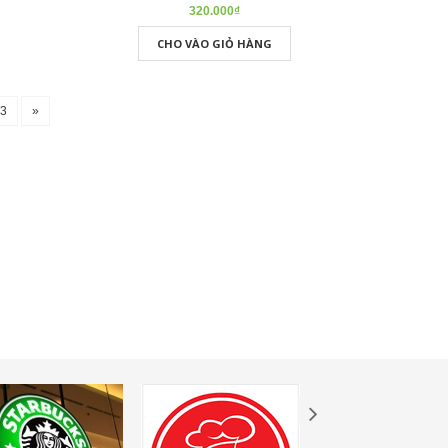
320.000₫
CHO VÀO GIỎ HÀNG
63
»