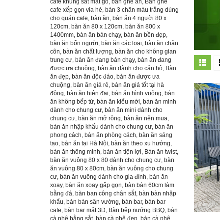
cafe khung sắt mặt gỗ
,
bàn ghế ăn
,
Bàn ghế
cafe xếp gọn vỉa hè
,
bàn 3 chân màu trắng dùng
cho quán cafe
,
bàn ăn
,
bàn ăn 4 người 80 x
120cm
,
bàn ăn 80 x 120cm
,
bàn ăn 800 x
1400mm
,
bàn ăn bán chạy
,
bàn ăn bền đẹp
,
bàn ăn bốn người
,
bàn ăn các loại
,
bàn ăn chân
côn
,
bàn ăn chất lượng
,
bàn ăn cho không gian
trung cư
,
bàn ăn đang bán chạy
,
bàn ăn đang
được ưa chuộng
,
bàn ăn dành cho căn hộ
,
Bàn
ăn đẹp
,
bàn ăn độc đáo
,
bàn ăn được ưa
chuộng
,
bàn ăn giá rẻ
,
bàn ăn giá tốt tại hà
đông
,
bàn ăn hiện đại
,
bàn ăn hình vuông
,
bàn
ăn không bếp từ
,
bàn ăn kiểu mới
,
bàn ăn minh
dành cho chung cư
,
bàn ăn mini dành cho
chung cư
,
bàn ăn mở rộng
,
bàn ăn nên mua
,
bàn ăn nhập khẩu dành cho chung cư
,
bàn ăn
phong cách
,
bàn ăn phòng cách
,
bàn ăn sáng
tạo
,
bàn ăn tại Hà Nội
,
bàn ăn theo xu hướng
,
bàn ăn thông minh
,
bàn ăn tiện lợi
,
Bàn ăn twist
,
bàn ăn vuông 80 x 80 dành cho chung cư
,
bàn
ăn vuông 80 x 80cm
,
bàn ăn vuông cho chung
cư
,
bàn ăn vuông dành cho gia đình
,
bàn ăn
xoay
,
bàn ăn xoay gấp gọn
,
bàn bàn 60cm làm
bằng đá
,
bàn ban công chân sắt
,
bàn bàn nhập
khẩu
,
bàn bàn sân vường
,
bàn bar
,
bàn bar
cafe
,
bàn bar mặt 3D
,
Bàn bếp nướng BBQ
,
bàn
cà phê bằng sắt
,
bàn cà phê đẹp
,
bàn cà phê