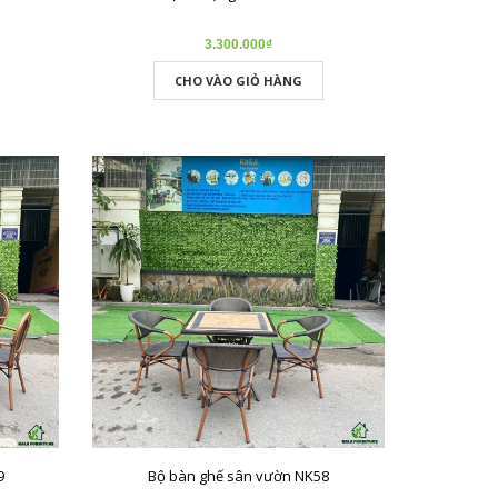
3.300.000₫
CHO VÀO GIỎ HÀNG
9
Bộ bàn ghế sân vườn NK58