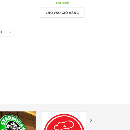
320.000₫
CHO VÀO GIỎ HÀNG
63
»