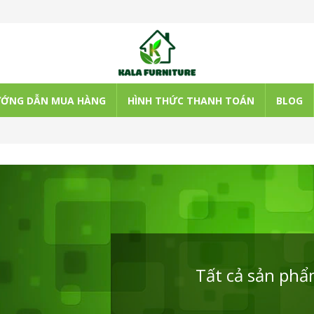
ỚNG DẪN MUA HÀNG
HÌNH THỨC THANH TOÁN
BLOG
Tất cả sản ph