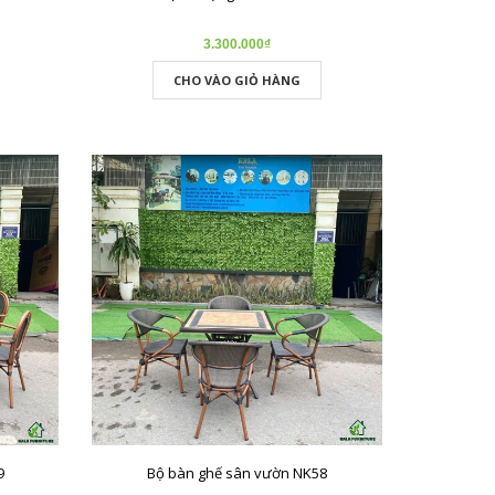
3.300.000₫
CHO VÀO GIỎ HÀNG
9
Bộ bàn ghế sân vườn NK58