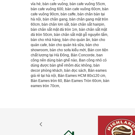
vỉa hè
,
bàn cafe vuông
,
bàn cafe vuông 55cm
,
bàn cafe vuông 600
,
bàn cafe vuông 60cm
,
bàn
cafe vuông 90cm
,
bàn caffe
,
bán chân bàn tại
hà nội
,
bàn chân gang
,
bàn chân gang mặt tròn
60cm
,
bàn chân lơn sắt
,
bàn chân sắt hairpin
,
bàn chân sắt mặt đá tròn 1m
,
bàn chân sắt mặt
đá tròn 50cm
,
bàn chân sắt mặt gỗ nguyên tấm
,
bàn cho nhà hàng
,
bàn cho quán ăn
,
bàn cho
quán cafe
,
bàn cho quán trà sữa
,
bàn cho
showroom
,
bàn cho sofa kiểu mới
,
Bán con tiện
chất lượng tại Hà Đông
,
Bàn Concorde
,
ban
công nên dùng bàn ghế nào
,
Ban công nhỏ có
dùng được bàn ghế nhôm đúc không
,
bàn
decor phòng khách
,
bàn đọc sách
,
Bàn eames
giá rẻ tại hà nội
,
Bàn Eames HCM 80x120 cm
,
Bàn Eames tròn 60
,
Bàn Eames Tròn 60cm
,
bàn
eames tròn 70cm
,