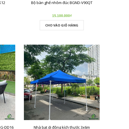
K12
Bộ bàn ghế nhôm đúc BGND-V90QT
15.100.000₫
CHO VÀO GIỎ HÀNG
BG-DD16
Nhà bạt di động kích thước 3x6m