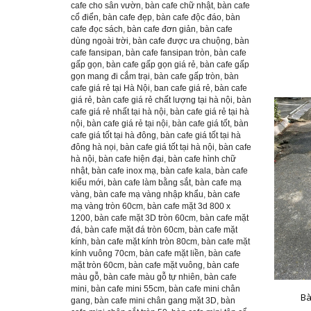
cafe cho sân vườn
,
bàn cafe chữ nhật
,
bàn cafe
cổ điển
,
bàn cafe đẹp
,
bàn cafe độc đáo
,
bàn
cafe đọc sách
,
bàn cafe đơn giản
,
bàn cafe
dùng ngoài trời
,
bàn cafe được ưa chuộng
,
bàn
cafe fansipan
,
bàn cafe fansipan tròn
,
bàn cafe
gấp gọn
,
bàn cafe gấp gọn giá rẻ
,
bàn cafe gấp
gọn mang đi cắm trại
,
bàn cafe gấp tròn
,
bàn
cafe giá rẻ tại Hà Nội
,
ban cafe giá rẻ
,
bàn cafe
giá rẻ
,
bàn cafe giá rẻ chất lượng tại hà nội
,
bàn
cafe giá rẻ nhất tại hà nội
,
bàn cafe giá rẻ tại hà
nội
,
bàn cafe giá rẻ tại nội
,
bàn cafe giá tốt
,
bàn
cafe giá tốt tại hà đông
,
bàn cafe giá tốt tại hà
đông hà nọi
,
bàn cafe giá tốt tại hà nội
,
bàn cafe
hà nội
,
bàn cafe hiện đại
,
bàn cafe hình chữ
nhật
,
bàn cafe inox mạ
,
bàn cafe kala
,
bàn cafe
kiểu mới
,
bàn cafe làm bằng sắt
,
bàn cafe mạ
vàng
,
bàn cafe mạ vàng nhập khẩu
,
bàn cafe
mạ vàng tròn 60cm
,
bàn cafe mặt 3d 800 x
1200
,
bàn cafe mặt 3D tròn 60cm
,
bàn cafe mặt
đá
,
bàn cafe mặt đá tròn 60cm
,
bàn cafe mặt
kính
,
bàn cafe mặt kính tròn 80cm
,
bàn cafe mặt
kính vuông 70cm
,
bàn cafe mặt liền
,
bàn cafe
mặt tròn 60cm
,
bàn cafe mặt vuông
,
bàn cafe
màu gỗ
,
bàn cafe màu gỗ tự nhiên
,
bàn cafe
mini
,
bàn cafe mini 55cm
,
bàn cafe mini chân
Bà
gang
,
bàn cafe mini chân gang mặt 3D
,
bàn