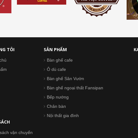
NG TÔI
SẢN PHẨM
K
chủ
Bàn ghế cafe
hẩm
Ô dù cafe
Bàn ghế Sân Vườn
Bàn ghế ngoại thất Fansipan
Bếp nướng
Chân bàn
Nội thất gia đình
SÁCH
sách vận chuyển