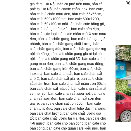
Bộ
giá rẻ tại Hà Nội
,
bàn cà phê nên mua
,
bàn cà
phê tại Hà Nội
,
bàn caaffe chân inox
,
bàn cafe
,
bàn cafe 3 chân màu đen
,
bàn cafe 55x55cm
,
bàn cafe 600x1000mm
,
bàn cafe 600x1200
,
bàn cafe 60x100cm mặt liền
,
bàn cafe bằng gỗ
,
bàn cafe bằng nhôm đúc
,
bàn cafe bền đẹp
,
bàn cafe các loại
,
bàn cafe chân chữ X sơn màu
đen
,
bàn cafe chân gang
,
bàn cafe chân gang 3
nhánh
,
bàn cafe chân gang chất lượng
,
bàn
cafe chân gang đúc
,
bàn cafe chân gang dương
nội hà đông
,
bàn cafe chân gang giá rẻ tại hà
nội
,
bàn cafe chân gang mặt 3D
,
bàn cafe chân
gang màu đen
,
bàn cafe chân gang màu đồng
,
bàn cafe chân gang tròn 60cm
,
bàn cafe chân
inox mạ
,
bàn cafe chân sắt
,
bàn cafe chân sắt
chữ X
,
bàn cafe chân sắt giá rẻ
,
bàn cafe chân
sắt mâm tròn
,
bàn cafe chân sắt mâm tròn 60cm
,
bàn cafe chân sắt mặt gỗ
,
bàn cafe chân sắt mặt
venner sồi
,
bàn cafe chân sắt siêu hot
,
bàn cafe
chân sắt sơn đen
,
bàn cafe chân sắt sơn đen
giá rẻ
,
bàn cafe chân sắt tròn 60cm
,
bàn cafe
chân tulip đúc
,
bàn cafe chân tulip đúc mạ vàng
,
bàn cafe chất lượng
,
bàn cafe chất lượng giá
tốt
,
bàn cafe chất lượng tại Hà Nội
,
bàn cafe cho
4-6 người
,
bàn cafe cho ban công
,
bàn cafe cho
bàn công
,
bàn cafe cho quán cafe kiểu mới
,
bàn