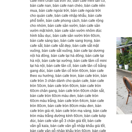
cafe mini chân sắt tròn 50
,
bàn cafe mini tân cổ
,
bàn cafe nan
,
bàn cafe nan chéo
,
bàn cafe nên
mua
,
bàn cafe ngoài trời
,
bàn cafe ngoài trời
cho quán cafe
,
bàn cafe nhập khẩu
,
bàn cafe
phổ biến
,
bàn cafe phong cách
,
bàn cafe rộng
cho nhóm
,
bàn cafe sân vườn
,
bàn cafe sân
vườn mặt kính
,
bàn cafe sân vườn nhôm đúc
hình bầu dục
,
bàn cafe sân vườn tròn 60cm
,
bàn cafe sáng tạo
,
bàn cafe sang trọng
,
bàn
cafe sắt
,
bàn cafe sắt đẹp
,
bàn cafe sắt mặt
vuông
,
bàn cafe sắt vuông
,
bàn cafe tại dương
nội hà đông
,
bàn cafe tại hà đông
,
bàn cafe tại
hà nội
,
bàn cafe tại xưởng
,
bàn cafe tâm cổ mini
tại hà nội
,
bàn cafe tân cổ
,
bàn cafe tân cổ bằng
gang đúc
,
bàn cafe tân cổ tròn 60cm
,
bàn cafe
theo xu hướng
,
bàn cafe tron
,
bàn cafe tròn
,
bàn
cafe tròn 3 chân dành cho quán cafe
,
bàn cafe
tròn 50cm
,
bàn cafe tròn 60cm
,
bàn cafe tròn
60cm chân gang
,
bàn cafe tròn 60cm chân sắt
,
bàn cafe tròn 60cm màu đen
,
bàn cafe tròn
60cm màu trắng
,
bàn cafe tròn 64cm
,
bàn cafe
tròn 80cm
,
bàn cafe tròn 80cm màu đen
,
bàn
cafe tròn giá rẻ
,
bàn cafe tròn mạ vàng
,
bàn cafe
tròn màu trắng đường kính 60cm
,
bàn cafe tulip
đúc
,
bàn cafe vân gỗ 3 chân giá tốt
,
bàn cafe
vân gỗ kala
,
bàn cafe vân gỗ nhập khẩu giá tốt
,
bàn cafe vân gỗ nhập khẩu tròn 60cm
,
bàn cafe