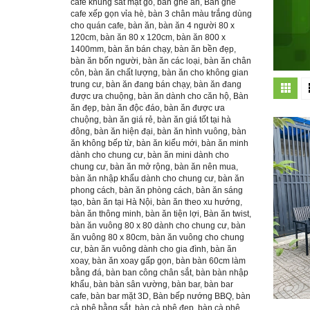
cafe khung sắt mặt gỗ
,
bàn ghế ăn
,
Bàn ghế
cafe xếp gọn vỉa hè
,
bàn 3 chân màu trắng dùng
cho quán cafe
,
bàn ăn
,
bàn ăn 4 người 80 x
120cm
,
bàn ăn 80 x 120cm
,
bàn ăn 800 x
1400mm
,
bàn ăn bán chạy
,
bàn ăn bền đẹp
,
bàn ăn bốn người
,
bàn ăn các loại
,
bàn ăn chân
côn
,
bàn ăn chất lượng
,
bàn ăn cho không gian
trung cư
,
bàn ăn đang bán chạy
,
bàn ăn đang
được ưa chuộng
,
bàn ăn dành cho căn hộ
,
Bàn
ăn đẹp
,
bàn ăn độc đáo
,
bàn ăn được ưa
chuộng
,
bàn ăn giá rẻ
,
bàn ăn giá tốt tại hà
đông
,
bàn ăn hiện đại
,
bàn ăn hình vuông
,
bàn
ăn không bếp từ
,
bàn ăn kiểu mới
,
bàn ăn minh
dành cho chung cư
,
bàn ăn mini dành cho
chung cư
,
bàn ăn mở rộng
,
bàn ăn nên mua
,
bàn ăn nhập khẩu dành cho chung cư
,
bàn ăn
phong cách
,
bàn ăn phòng cách
,
bàn ăn sáng
tạo
,
bàn ăn tại Hà Nội
,
bàn ăn theo xu hướng
,
bàn ăn thông minh
,
bàn ăn tiện lợi
,
Bàn ăn twist
,
bàn ăn vuông 80 x 80 dành cho chung cư
,
bàn
ăn vuông 80 x 80cm
,
bàn ăn vuông cho chung
cư
,
bàn ăn vuông dành cho gia đình
,
bàn ăn
xoay
,
bàn ăn xoay gấp gọn
,
bàn bàn 60cm làm
bằng đá
,
bàn ban công chân sắt
,
bàn bàn nhập
khẩu
,
bàn bàn sân vường
,
bàn bar
,
bàn bar
cafe
,
bàn bar mặt 3D
,
Bàn bếp nướng BBQ
,
bàn
cà phê bằng sắt
,
bàn cà phê đẹp
,
bàn cà phê