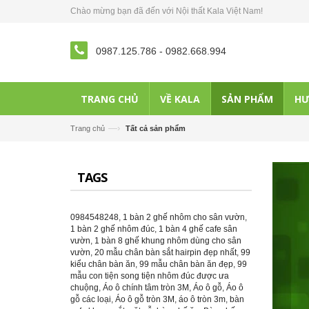
Chào mừng bạn đã đến với Nội thất Kala Việt Nam!
0987.125.786
-
0982.668.994
TRANG CHỦ
VỀ KALA
SẢN PHẨM
HƯ
—›
Trang chủ
Tất cả sản phẩm
TAGS
0984548248
,
1 bàn 2 ghế nhôm cho sân vườn
,
1 bàn 2 ghế nhôm đúc
,
1 bàn 4 ghế cafe sân
vườn
,
1 bàn 8 ghế khung nhôm dùng cho sân
vườn
,
20 mẫu chân bàn sắt hairpin đẹp nhất
,
99
kiểu chân bàn ăn
,
99 mẫu chân bàn ăn đẹp
,
99
mẫu con tiện song tiện nhôm đúc được ưa
chuộng
,
Áo ô chính tâm tròn 3M
,
Áo ô gỗ
,
Áo ô
gỗ các loại
,
Áo ô gỗ tròn 3M
,
áo ô tròn 3m
,
bàn