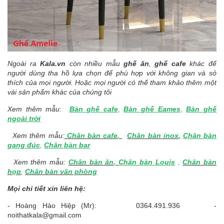
Ngoài ra
Kala.vn
còn nhiều mẫu
ghế ăn
,
ghế cafe
khác để
người dùng tha hồ lựa chọn để phù hợp với không gian và sở
thích của mọi người. Hoặc mọi người có thế tham khảo thêm một
vài sản phẩm khác của chúng tôi
Xem thêm mẫu:
Bàn ghế cafe
,
Bàn ghế Eames
,
Bàn ghế
ngoài trời
Xem thêm mẫu:
Chân bàn cafe
,
Chân bàn inox
,
Chân bàn
gang đúc
,
Chân bàn bar
Xem thêm mẫu:
Chân bàn ăn
,
Chân bàn Louis
,
Chân bàn
họp
,
Chân bàn văn phòng
Mọi chi tiết xin liên hệ:
- Hoàng Hào Hiệp (Mr): 0364.491.936 -
noithatkala@gmail.com