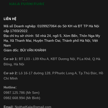
LIÊN HỆ
Mã số Doanh nghiệp: 0109927064 do Sở KH và ĐT TP Hà Nội
cấp 17/03/2022.
Địa chỉ trụ sở chính: Số nhà 24, ngõ 5, Xóm Bến, Thôn Nga My
Hạ, Xã Thanh Mai, Huyện Thanh Oai, Thành phố Hà Nội, Việt
Nam
Giám đốc: BÙI VĂN KHÁNH
Cơ sở 1:
BT L03 - L09 Khu A, KĐT Dương Nội, P.La Khê, Q.Hà
Đông, Hà Nội
Cơ sở 2:
Lô 16-17 đường 128, P.Phước Long A, Tp.Thủ Đức, Hồ
Chí MInh
Hotline:
0987.125.786 (Mr Sơn)
0982.668.994 (Mr Bình)
Email:
NoithatKala@gmail.com