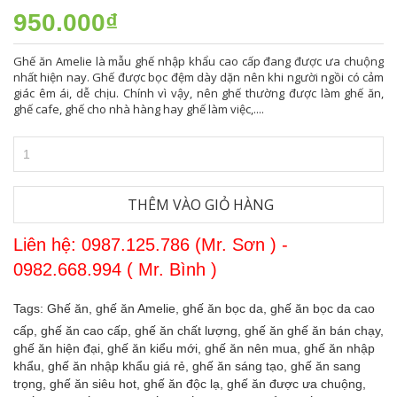
950.000₫
Ghế ăn Amelie là mẫu ghế nhập khẩu cao cấp đang được ưa chuộng
nhất hiện nay. Ghế được bọc đệm dày dặn nên khi người ngồi có cảm
giác êm ái, dễ chịu. Chính vì vậy, nên ghế thường được làm ghế ăn,
ghế cafe, ghế cho nhà hàng hay ghế làm việc,....
THÊM VÀO GIỎ HÀNG
Liên hệ: 0987.125.786 (Mr. Sơn ) -
0982.668.994 ( Mr. Bình )
Tags:
Ghế ăn,
ghế ăn Amelie,
ghế ăn bọc da,
ghế ăn bọc da cao
cấp,
ghế ăn cao cấp,
ghế ăn chất lượng,
ghế ăn ghế ăn bán chạy,
ghế ăn hiện đại,
ghế ăn kiểu mới,
ghế ăn nên mua,
ghế ăn nhập
khẩu,
ghế ăn nhập khẩu giá rẻ,
ghế ăn sáng tạo,
ghế ăn sang
trọng,
ghế ăn siêu hot,
ghế ăn độc lạ,
ghế ăn được ưa chuộng,