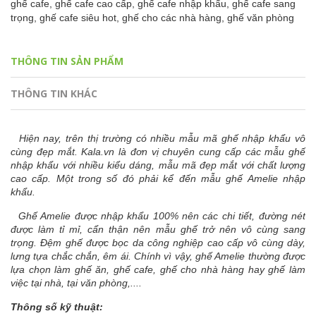
ghế cafe,
ghế cafe cao cấp,
ghế cafe nhập khẩu,
ghế cafe sang
trọng,
ghế cafe siêu hot,
ghế cho các nhà hàng,
ghế văn phòng
THÔNG TIN SẢN PHẨM
THÔNG TIN KHÁC
Hiện nay, trên thị trường có nhiều mẫu mã ghế nhập khẩu vô
cùng đẹp mắt. Kala.vn là đơn vị chuyên cung cấp các mẫu ghế
nhập khẩu với nhiều kiểu dáng, mẫu mã đẹp mắt với chất lượng
cao cấp. Một trong số đó phải kể đến mẫu ghế Amelie nhập
khẩu.
Ghế Amelie được nhập khẩu 100% nên các chi tiết, đường nét
được làm tỉ mỉ, cẩn thận nên mẫu ghế trở nên vô cùng sang
trọng. Đệm ghế được bọc da công nghiệp cao cấp vô cùng dày,
lưng tựa chắc chắn, êm ái. Chính vì vậy, ghế Amelie thường được
lựa chọn làm ghế ăn, ghế cafe, ghế cho nhà hàng hay ghế làm
việc tại nhà, tại văn phòng,....
Thông số kỹ thuật: