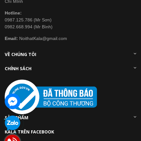
Chí MInh
Hotline:
0987.125.786 (Mr Sơn)
0982.668.994 (Mr Bình)
Email:
NoithatKala@gmail.com
VỀ CHÚNG TÔI
CHÍNH SÁCH
SẢN PHẨM
KALA TRÊN FACEBOOK