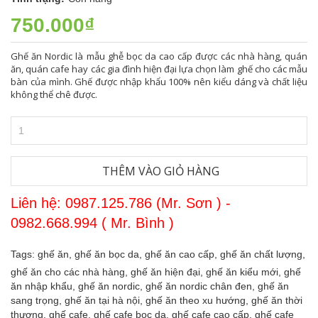
750.000₫
Ghế ăn Nordic là mẫu ghễ bọc da cao cấp được các nhà hàng, quán
ăn, quán cafe hay các gia đình hiện đại lựa chọn làm ghế cho các mẫu
bàn của mình. Ghế được nhập khẩu 100% nên kiểu dáng và chất liệu
không thể chê được.
THÊM VÀO GIỎ HÀNG
Liên hệ: 0987.125.786 (Mr. Sơn ) -
0982.668.994 ( Mr. Bình )
Tags:
ghế ăn,
ghế ăn bọc da,
ghế ăn cao cấp,
ghế ăn chất lượng,
ghế ăn cho các nhà hàng,
ghế ăn hiện đại,
ghế ăn kiểu mới,
ghế
ăn nhập khẩu,
ghế ăn nordic,
ghế ăn nordic chân đen,
ghế ăn
sang trọng,
ghế ăn tại hà nội,
ghế ăn theo xu hướng,
ghế ăn thời
thượng,
ghế cafe,
ghế cafe bọc da,
ghế cafe cao cấp,
ghế cafe