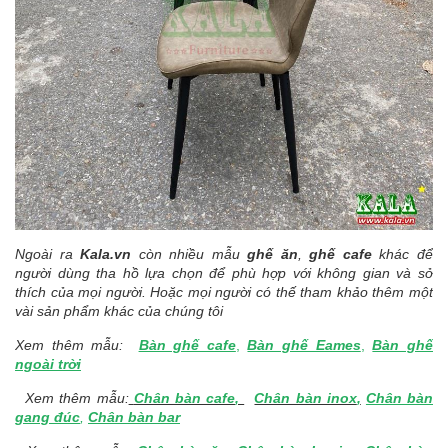
Ngoài ra
Kala.vn
còn nhiều mẫu
ghế ăn
,
ghế cafe
khác để
người dùng tha hồ lựa chọn để phù hợp với không gian và sở
thích của mọi người. Hoặc mọi người có thế tham khảo thêm một
vài sản phẩm khác của chúng tôi
Xem thêm mẫu:
Bàn ghế cafe
,
Bàn ghế Eames
,
Bàn ghế
ngoài trời
Xem thêm mẫu:
Chân bàn cafe
,
Chân bàn inox
,
Chân bàn
gang đúc
,
Chân bàn bar