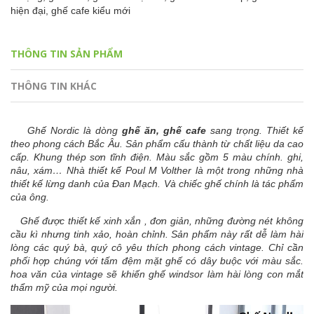
hiện đại,
ghế cafe kiểu mới
THÔNG TIN SẢN PHẨM
THÔNG TIN KHÁC
Ghế Nordic là dòng
ghế ăn, ghế cafe
sang trọng. Thiết kế
theo phong cách Bắc Âu. Sản phẩm cấu thành từ chất liệu da cao
cấp. Khung thép sơn tĩnh điện. Màu sắc gồm 5 màu chính. ghi,
nâu, xám… Nhà thiết kế Poul M Volther là một trong những nhà
thiết kế lừng danh của Đan Mạch. Và chiếc ghế chính là tác phẩm
của ông.
Ghế được thiết kế xinh xắn , đơn giản, những đường nét không
cầu kì nhưng tinh xảo, hoàn chỉnh. Sản phẩm này rất dễ làm hài
lòng các quý bà, quý cô yêu thích phong cách vintage. Chỉ cần
phối hợp chúng với tấm đệm mặt ghế có dây buộc với màu sắc.
hoa văn của vintage sẽ khiến ghế windsor làm hài lòng con mắt
thẩm mỹ của mọi người.