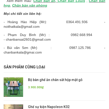
Xem thêm mẫu:
Chân bàn ăn
,
Chân bàn Louis
,
Chân bàn
họp
,
Chân bàn văn phòng
Mọi chi tiết xin liên hệ:
- Hoàng Hào Hiệp (Mr): 0364.491.936 -
noithatkala@gmail.com
- Phạm Duy Bình (Mr) : 0982.668.994
- chanbansat2601@gmail.com
- Bùi văn Sơn (Mr) : 0987.125.786 -
chanbankala@gmai.com
SẢN PHẨM CÙNG LOẠI
Bộ bàn ghế ăn chân sắt hộp mặt gỗ
3.900.000₫
Ghế sự kiện Napoleon K02